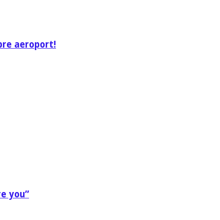
pre aeroport!
re you”