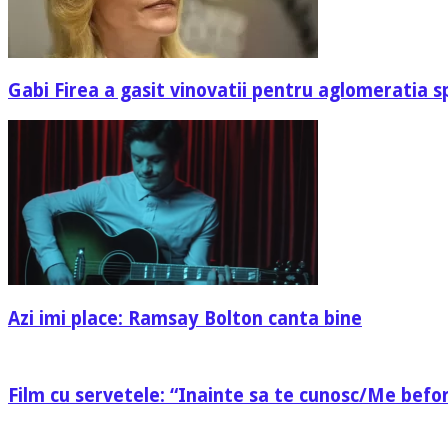
Gabi Firea a gasit vinovatii pentru aglomeratia s
Azi imi place: Ramsay Bolton canta bine
Film cu servetele: “Inainte sa te cunosc/Me befo