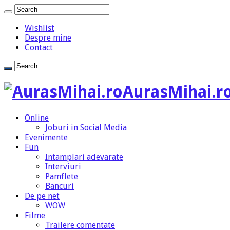
Wishlist
Despre mine
Contact
AurasMihai.ro
Online
Joburi in Social Media
Evenimente
Fun
Intamplari adevarate
Interviuri
Pamflete
Bancuri
De pe net
WOW
Filme
Trailere comentate