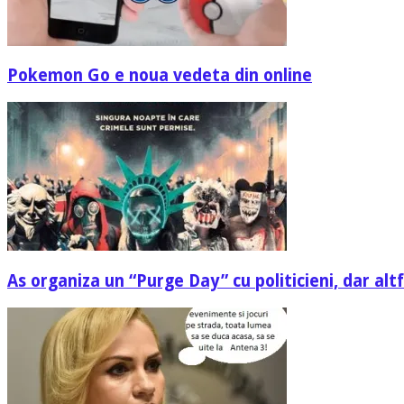
Pokemon Go e noua vedeta din online
As organiza un “Purge Day” cu politicieni, dar altf