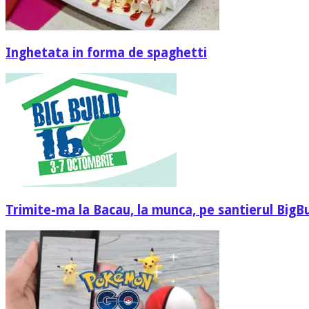
Inghetata in forma de spaghetti
Trimite-ma la Bacau, la munca, pe santierul BigBu