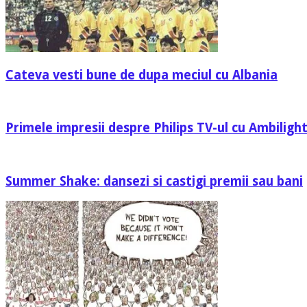
Cateva vesti bune de dupa meciul cu Albania
Primele impresii despre Philips TV-ul cu Ambilight
Summer Shake: dansezi si castigi premii sau bani