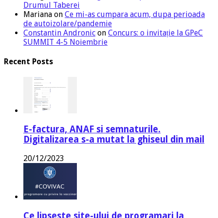
Drumul Taberei
Mariana
on
Ce mi-as cumpara acum, dupa perioada
de autoizolare/pandemie
Constantin Andronic
on
Concurs: o invitație la GPeC
SUMMIT 4-5 Noiembrie
Recent Posts
E-factura, ANAF si semnaturile.
Digitalizarea s-a mutat la ghiseul din mail
20/12/2023
Ce lipseste site-ului de programari la