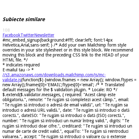
Subiecte similare
108
Facebook
Twitter
Newsletter
#mc_embed_signup{background:#fff; clear:left; font:14px
Helvetica,Arial,sans-serif; } /* Add your own Mailchimp form style
overrides in your site stylesheet or in this style block. We recommend
moving this block and the preceding CSS link to the HEAD of your
HTML file. */
*
indicates required
E-mailul tau ->
*
//s3.amazonaws.com/downloads.mailchimp.com/js/mc-
validate.js
(function($) {window.fnames = new Array(); window.ftypes =
new Array();fnames[0]='EMAIL';ftypes[0]='email'; /* * Translated
default messages for the $ validation plugin. * Locale: RO */
$.extend($.validator.messages, { required: "Acest câmp este
obligatoriu.", remote: "Te rugăm să completezi acest câmp.", email:
"Te rugăm să introduci o adresă de email validă", url: "Te rugăm sa
introduci o adresă URL validă.", date: "Te rugăm să introduci o dată
corectă.", dateISO: "Te rugăm să introduci o dată (ISO) corectă.",
number: "Te rugăm să introduci un număr întreg valid.", digits: "Te
rugăm să introduci doar cifre.", creditcard: "Te rugăm să introduci un
numar de carte de credit valid.", equalTo: "Te rugăm să reintroduci
valoarea.", accept: "Te rugăm să introduci o valoare cu o extensie