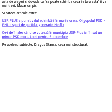
asta de alegeri si dovada ca “se poate schimba ceva in tara asta” ii va
mai trezi. Macar un pic.
Si cateva articole extra:
USR PLUS a pornit valul schimbării în marile orașe. Oligopolul PSD –
PNL e spart de partidul generației Netflix
Ce-i de înţeles când se votează în municipiu USR-Plus iar în sat un
primar PSD mort. Lecţii pentru 6 decembrie
Pe aceleasi subiecte, Dragos Stanca, ceva mai structurat.