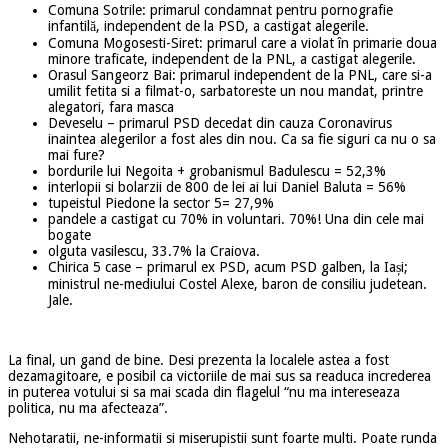
Comuna Sotrile: primarul condamnat pentru pornografie
infantilă, independent de la PSD, a castigat alegerile.
Comuna Mogosesti-Siret: primarul care a violat în primarie doua
minore traficate, independent de la PNL, a castigat alegerile.
Orasul Sangeorz Bai: primarul independent de la PNL, care si-a
umilit fetita si a filmat-o, sarbatoreste un nou mandat, printre
alegatori, fara masca
Deveselu – primarul PSD decedat din cauza Coronavirus
inaintea alegerilor a fost ales din nou. Ca sa fie siguri ca nu o sa
mai fure?
bordurile lui Negoita + grobanismul Badulescu = 52,3%
interlopii si bolarzii de 800 de lei ai lui Daniel Baluta = 56%
tupeistul Piedone la sector 5= 27,9%
pandele a castigat cu 70% in voluntari. 70%! Una din cele mai
bogate
olguta vasilescu, 33.7% la Craiova.
Chirica 5 case – primarul ex PSD, acum PSD galben, la Iași;
ministrul ne-mediului Costel Alexe, baron de consiliu judetean.
Jale.
La final, un gand de bine. Desi prezenta la localele astea a fost
dezamagitoare, e posibil ca victoriile de mai sus sa readuca increderea
in puterea votului si sa mai scada din flagelul “nu ma intereseaza
politica, nu ma afecteaza”.
Nehotaratii, ne-informatii si miserupistii sunt foarte multi. Poate runda