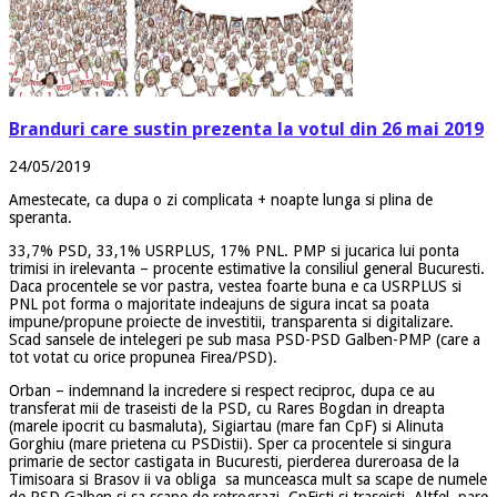
Branduri care sustin prezenta la votul din 26 mai 2019
24/05/2019
Amestecate, ca dupa o zi complicata + noapte lunga si plina de
speranta.
33,7% PSD, 33,1% USRPLUS, 17% PNL. PMP si jucarica lui ponta
trimisi in irelevanta – procente estimative la consiliul general Bucuresti.
Daca procentele se vor pastra, vestea foarte buna e ca USRPLUS si
PNL pot forma o majoritate indeajuns de sigura incat sa poata
impune/propune proiecte de investitii, transparenta si digitalizare.
Scad sansele de intelegeri pe sub masa PSD-PSD Galben-PMP (care a
tot votat cu orice propunea Firea/PSD).
Orban – indemnand la incredere si respect reciproc, dupa ce au
transferat mii de traseisti de la PSD, cu Rares Bogdan in dreapta
(marele ipocrit cu basmaluta), Sigiartau (mare fan CpF) si Alinuta
Gorghiu (mare prietena cu PSDistii). Sper ca procentele si singura
primarie de sector castigata in Bucuresti, pierderea dureroasa de la
Timisoara si Brasov ii va obliga sa munceasca mult sa scape de numele
de PSD Galben si sa scape de retrograzi, CpFisti si traseisti. Altfel, pare