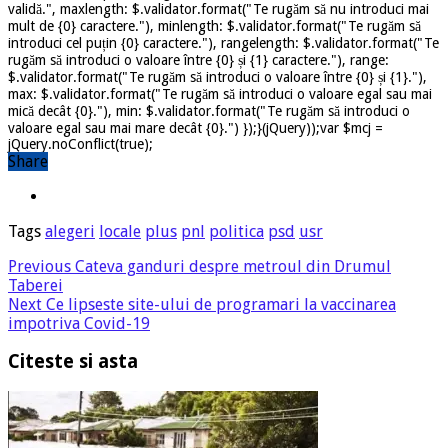
validă.", maxlength: $.validator.format("Te rugăm să nu introduci mai
mult de {0} caractere."), minlength: $.validator.format("Te rugăm să
introduci cel puțin {0} caractere."), rangelength: $.validator.format("Te
rugăm să introduci o valoare între {0} și {1} caractere."), range:
$.validator.format("Te rugăm să introduci o valoare între {0} și {1}."),
max: $.validator.format("Te rugăm să introduci o valoare egal sau mai
mică decât {0}."), min: $.validator.format("Te rugăm să introduci o
valoare egal sau mai mare decât {0}.") });}(jQuery));var $mcj =
jQuery.noConflict(true);
Share
Tags
alegeri
locale
plus
pnl
politica
psd
usr
Previous
Cateva ganduri despre metroul din Drumul
Taberei
Next
Ce lipseste site-ului de programari la vaccinarea
impotriva Covid-19
Citeste si asta