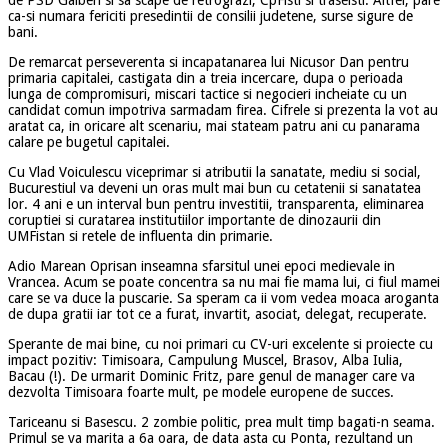
ca-si numara fericiti presedintii de consilii judetene, surse sigure de
bani.
De remarcat perseverenta si incapatanarea lui Nicusor Dan pentru
primaria capitalei, castigata din a treia incercare, dupa o perioada
lunga de compromisuri, miscari tactice si negocieri incheiate cu un
candidat comun impotriva sarmadam firea. Cifrele si prezenta la vot au
aratat ca, in oricare alt scenariu, mai stateam patru ani cu panarama
calare pe bugetul capitalei.
Cu Vlad Voiculescu viceprimar si atributii la sanatate, mediu si social,
Bucurestiul va deveni un oras mult mai bun cu cetatenii si sanatatea
lor. 4 ani e un interval bun pentru investitii, transparenta, eliminarea
coruptiei si curatarea institutiilor importante de dinozaurii din
UMFistan si retele de influenta din primarie.
Adio Marean Oprisan inseamna sfarsitul unei epoci medievale in
Vrancea. Acum se poate concentra sa nu mai fie mama lui, ci fiul mamei
care se va duce la puscarie. Sa speram ca ii vom vedea moaca aroganta
de dupa gratii iar tot ce a furat, invartit, asociat, delegat, recuperate.
Sperante de mai bine, cu noi primari cu CV-uri excelente si proiecte cu
impact pozitiv: Timisoara, Campulung Muscel, Brasov, Alba Iulia,
Bacau (!). De urmarit Dominic Fritz, pare genul de manager care va
dezvolta Timisoara foarte mult, pe modele europene de succes.
Tariceanu si Basescu. 2 zombie politic, prea mult timp bagati-n seama.
Primul se va marita a 6a oara, de data asta cu Ponta, rezultand un