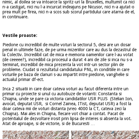
nimic, al doilea se va intoarce la spritz-uri la Bruxelles, multumit ca nici
n-a castigat, nici nu l-a incurcat indeajuns pe Nicusor, nici n-a ajutat-o
prea mult pe firea, nici n-a scos sub scorul partidului care atarna de el,
in continuare.
Vestile proaste:
Piedone cu incredibil de multe voturi la sectorul 5, desi are un dosar
penal in ultimele faze, de pe urma mizeriilor care au dus la dezastrul de
la Colectiv. Incredibil cat de mica e memoria oamenilor care l-au votat
(de ceeeee?), incredibil ca procesul a durat 4 ani de zile si inca nu s-a
terminat, incredibil de mica prezenta la vot intr-un sector plin de
probleme. Ciudat si rezultatul candidatului PNL, in conditiile in care
voturile pe baza de clanuri s-au impartit intre piedone, vanghelie si
actualul primar df-ect.
Inca 2 situatii in care doar cateva voturi au facut diferenta intre un
primar cu proiecte si unul cu autobuze de votanti: Constanta si
Chiajna, unde se pare ca victoria candidatilor USR PLUS (Stelian Ion,
avocat, deputat USR, si Cornel Zainea, ITist, deputat USR) a fost la
doar cateva mii de voturi distanta (vreo 4000 la CT, cateva zeci la
Chiajna). Mai ales in Chiajna, fiecare vot chiar a contat. Pacat de
potentialul de dezvoltare irosit prin lipsa de interes si absenta la vot.
Atat de aproape, si de victorie, si de Bucuresti …