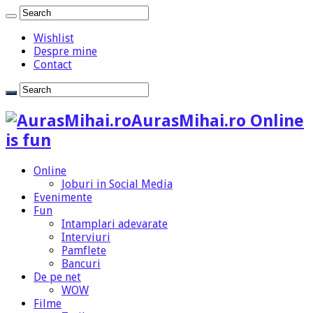
Wishlist
Despre mine
Contact
AurasMihai.ro Online
is fun
Online
Joburi in Social Media
Evenimente
Fun
Intamplari adevarate
Interviuri
Pamflete
Bancuri
De pe net
WOW
Filme