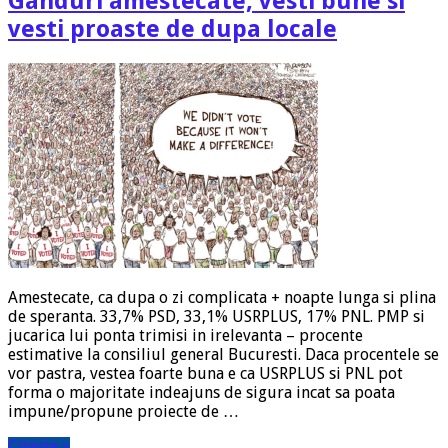
Ganduri amestecate, vesti bune si
vesti proaste de dupa locale
Amestecate, ca dupa o zi complicata + noapte lunga si plina
de speranta. 33,7% PSD, 33,1% USRPLUS, 17% PNL. PMP si
jucarica lui ponta trimisi in irelevanta – procente
estimative la consiliul general Bucuresti. Daca procentele se
vor pastra, vestea foarte buna e ca USRPLUS si PNL pot
forma o majoritate indeajuns de sigura incat sa poata
impune/propune proiecte de …
Citeste »