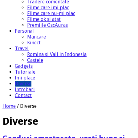
Trailere comentate
Filme care imi plac
Filme care nu-mi plac
Filme ok si atat
Premiile OscAuras
Personal
Mancare
Kinect
Travel
Romina si Vali in Indonezia
Castele
Gadgets
Tutoriale
Imi place
Diverse
Intrebari
Contact
Home
/
Diverse
Diverse