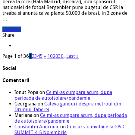
berea la rece (Hala Madrid, diseara!), inca sponsorul
nationalei de fotbal Bergenbier pune bugetul de CSR la
treaba si anunta ca va planta 50.000 de brazi, in 3 zone de
…
Citeste »
Share
Page 1 of 36
1
2
3
4
5
»
10
20
30
...
Last »
Social
Comentarii
Ionut Popa
on
Ce mi-as cumpara acum, dupa
perioada de autoizolare/pandemie
Georgiana
on
Cateva ganduri despre metroul din
Drumul Taberei
Mariana
on
Ce mi-as cumpara acum, dupa perioada
de autoizolare/pandemie
Constantin Andronic
on
Concurs: o invitație la GPeC
SUMMIT 4-5 Noiembrie