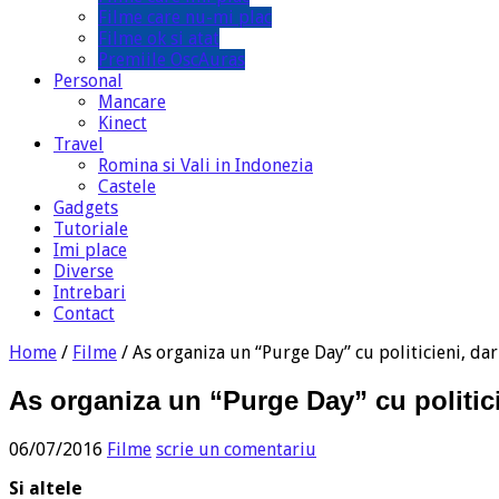
Filme care nu-mi plac
Filme ok si atat
Premiile OscAuras
Personal
Mancare
Kinect
Travel
Romina si Vali in Indonezia
Castele
Gadgets
Tutoriale
Imi place
Diverse
Intrebari
Contact
Home
/
Filme
/
As organiza un “Purge Day” cu politicieni, dar 
As organiza un “Purge Day” cu politicie
06/07/2016
Filme
scrie un comentariu
Si altele