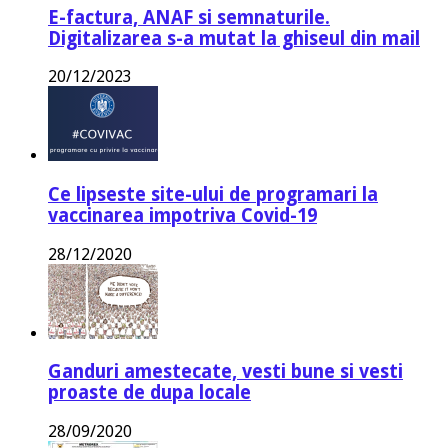
E-factura, ANAF si semnaturile.
Digitalizarea s-a mutat la ghiseul din mail
20/12/2023
Ce lipseste site-ului de programari la
vaccinarea impotriva Covid-19
28/12/2020
Ganduri amestecate, vesti bune si vesti
proaste de dupa locale
28/09/2020