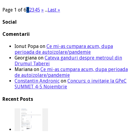
Page 1 of 6
1
2
3
4
5
»
...
Last »
Social
Comentarii
Ionut Popa
on
Ce mi-as cumpara acum, dupa
perioada de autoizolare/pandemie
Georgiana
on
Cateva ganduri despre metroul din
Drumul Taberei
Mariana
on
Ce mi-as cumpara acum, dupa perioada
de autoizolare/pandemie
Constantin Andronic
on
Concurs: o invitație la GPeC
SUMMIT 4-5 Noiembrie
Recent Posts