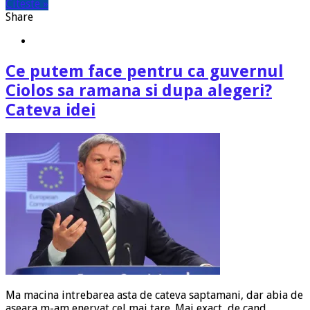
Citeste »
Share
Ce putem face pentru ca guvernul
Ciolos sa ramana si dupa alegeri?
Cateva idei
Ma macina intrebarea asta de cateva saptamani, dar abia de
aseara m-am enervat cel mai tare. Mai exact, de cand