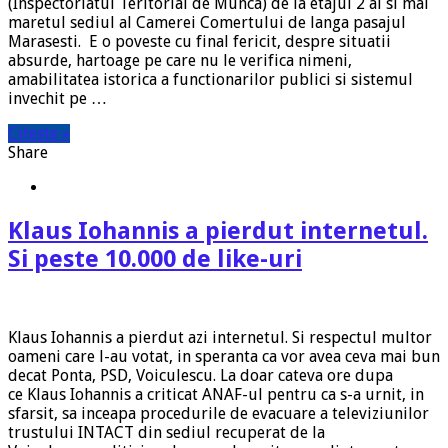
(Inspectoriatul Teritorial de Munca) de la etajul 2 al si mai
maretul sediul al Camerei Comertului de langa pasajul
Marasesti. E o poveste cu final fericit, despre situatii
absurde, hartoage pe care nu le verifica nimeni,
amabilitatea istorica a functionarilor publici si sistemul
invechit pe …
Citeste »
Share
Klaus Iohannis a pierdut internetul.
Si peste 10.000 de like-uri
Klaus Iohannis a pierdut azi internetul. Si respectul multor
oameni care l-au votat, in speranta ca vor avea ceva mai bun
decat Ponta, PSD, Voiculescu. La doar cateva ore dupa
ce Klaus Iohannis a criticat ANAF-ul pentru ca s-a urnit, in
sfarsit, sa inceapa procedurile de evacuare a televiziunilor
trustului INTACT din sediul recuperat de la