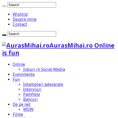
Wishlist
Despre mine
Contact
AurasMihai.ro Online
is fun
Online
Joburi in Social Media
Evenimente
Fun
Intamplari adevarate
Interviuri
Pamflete
Bancuri
De pe net
WOW
Filme