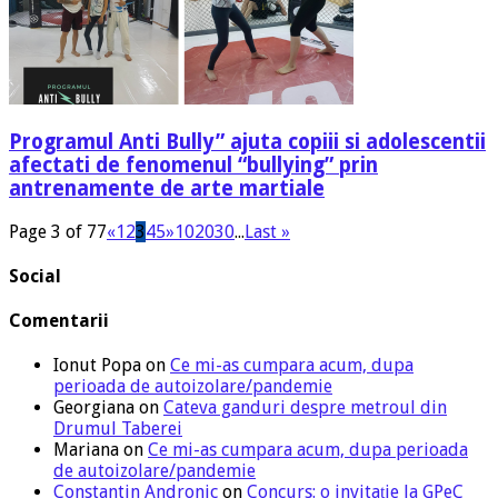
Programul Anti Bully” ajuta copiii si adolescentii
afectati de fenomenul “bullying” prin
antrenamente de arte martiale
Page 3 of 77
«
1
2
3
4
5
»
10
20
30
...
Last »
Social
Comentarii
Ionut Popa
on
Ce mi-as cumpara acum, dupa
perioada de autoizolare/pandemie
Georgiana
on
Cateva ganduri despre metroul din
Drumul Taberei
Mariana
on
Ce mi-as cumpara acum, dupa perioada
de autoizolare/pandemie
Constantin Andronic
on
Concurs: o invitație la GPeC