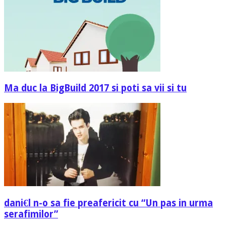
Ma duc la BigBuild 2017 si poti sa vii si tu
dani€l n-o sa fie preafericit cu “Un pas in urma
serafimilor”