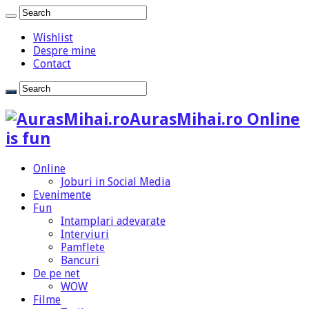
Wishlist
Despre mine
Contact
AurasMihai.ro Online
is fun
Online
Joburi in Social Media
Evenimente
Fun
Intamplari adevarate
Interviuri
Pamflete
Bancuri
De pe net
WOW
Filme