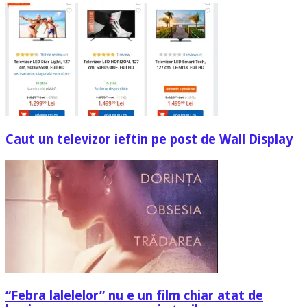
Caut un televizor ieftin pe post de Wall Display
“Febra lalelelor” nu e un film chiar atat de