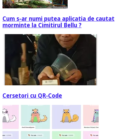
Cum s-ar numi putea aplicatia de cautat
morminte la Cimitirul Bellu ?
Cersetori cu QR-Code