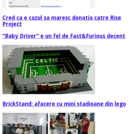
Cred ca e cazul sa maresc donatia catre Rise
Project
“Baby Driver” e un fel de Fast&Furious decent
BrickStand: afacere cu mini stadioane din lego