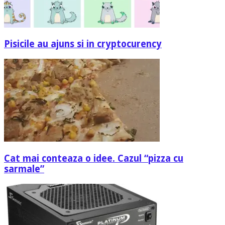
Pisicile au ajuns si in cryptocurency
Cat mai conteaza o idee. Cazul “pizza cu
sarmale”