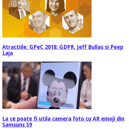
Atractiile: GPeC 2018: GDPR, Jeff Bullas si Peep
Laja
La ce poate fi utila camera foto cu AR emoji din
Samsuns S9