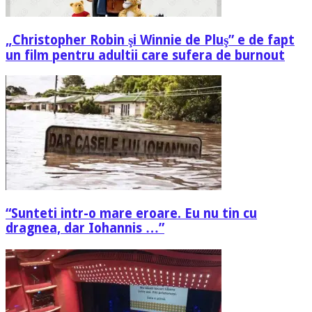
„Christopher Robin şi Winnie de Pluş” e de fapt
un film pentru adultii care sufera de burnout
“Sunteti intr-o mare eroare. Eu nu tin cu
dragnea, dar Iohannis …”