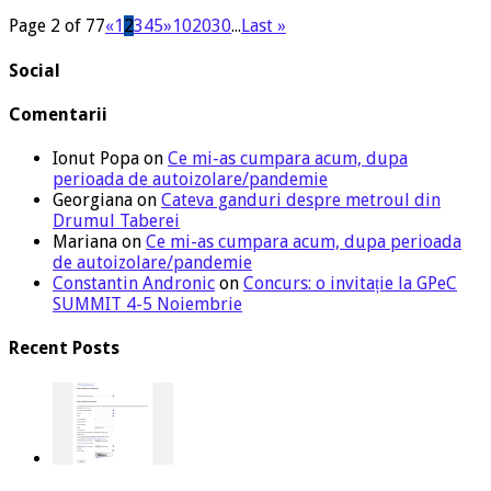
Page 2 of 77
«
1
2
3
4
5
»
10
20
30
...
Last »
Social
Comentarii
Ionut Popa
on
Ce mi-as cumpara acum, dupa
perioada de autoizolare/pandemie
Georgiana
on
Cateva ganduri despre metroul din
Drumul Taberei
Mariana
on
Ce mi-as cumpara acum, dupa perioada
de autoizolare/pandemie
Constantin Andronic
on
Concurs: o invitație la GPeC
SUMMIT 4-5 Noiembrie
Recent Posts