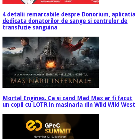
4 detalii remarcabile despre Donorium, aplicatia
dedicata donatorilor de sange si centrelor de
transfuzie sanguina
Mortal Engines. Ca si cand Mad Max ar fi facut
un copil cu LOTR in masinaria din Wild Wild West