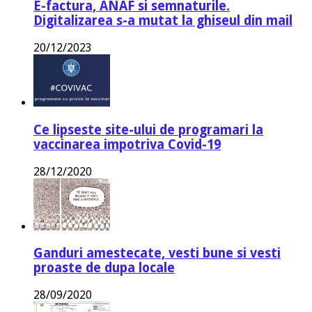
E-factura, ANAF si semnaturile.
Digitalizarea s-a mutat la ghiseul din mail
20/12/2023
Ce lipseste site-ului de programari la
vaccinarea impotriva Covid-19
28/12/2020
Ganduri amestecate, vesti bune si vesti
proaste de dupa locale
28/09/2020