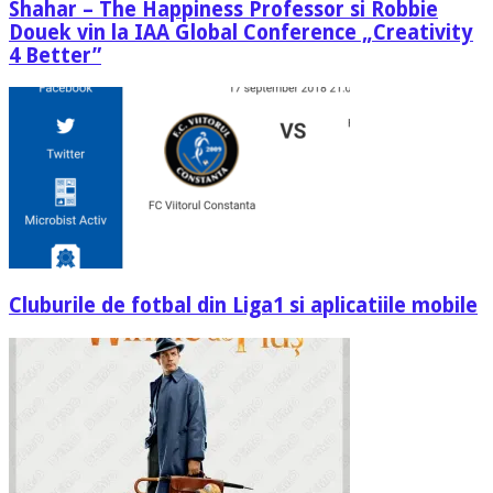
Shahar – The Happiness Professor si Robbie
Douek vin la IAA Global Conference „Creativity
4 Better”
Cluburile de fotbal din Liga1 si aplicatiile mobile