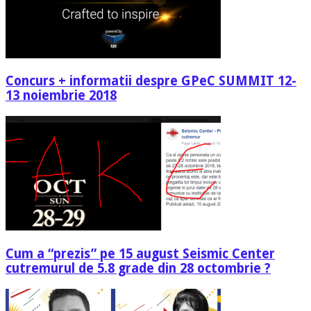
Concurs + informatii despre GPeC SUMMIT 12-
13 noiembrie 2018
Cum a “prezis” pe 15 august Seismic Center
cutremurul de 5.8 grade din 28 octombrie ?