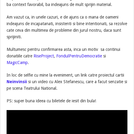
ba context favorabil, ba indeajuns de mult sprijin material.
Am vazut ca, in unele cazuri, e de ajuns ca o mana de oameni
indeajuns de incapatanati, insistenti si bine intentionati, sa rezolve
cate ceva din multimea de probleme din jurul nostru, daca sunt
sprijiniti.
Multumesc pentru confirmarea asta, inca un motiv sa continui
donatiile catre
RiseProject
,
FondulPentruDemocratie
si
MagicCamp
.
In loc de selfie cu mine la eveniment, un link catre proiectul cartii
Neinvinsii
si un video cu Alex Stefanescu, care a facut senzatie si
pe scena Teatrului National.
PS: super buna ideea cu biletele de iesit din bula!