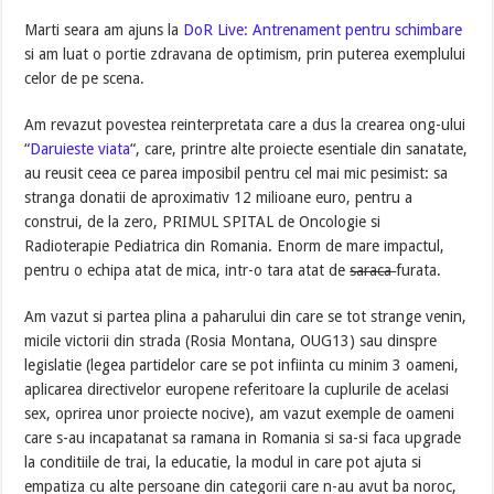
Marti seara am ajuns la
DoR Live: Antrenament pentru schimbare
si am luat o portie zdravana de optimism, prin puterea exemplului
celor de pe scena.
Am revazut povestea reinterpretata care a dus la crearea ong-ului
“
Daruieste viata
“, care, printre alte proiecte esentiale din sanatate,
au reusit ceea ce parea imposibil pentru cel mai mic pesimist: sa
stranga donatii de aproximativ 12 milioane euro, pentru a
construi, de la zero, PRIMUL SPITAL de Oncologie si
Radioterapie Pediatrica din Romania. Enorm de mare impactul,
pentru o echipa atat de mica, intr-o tara atat de
saraca
furata.
Am vazut si partea plina a paharului din care se tot strange venin,
micile victorii din strada (Rosia Montana, OUG13) sau dinspre
legislatie (legea partidelor care se pot infiinta cu minim 3 oameni,
aplicarea directivelor europene referitoare la cuplurile de acelasi
sex, oprirea unor proiecte nocive), am vazut exemple de oameni
care s-au incapatanat sa ramana in Romania si sa-si faca upgrade
la conditiile de trai, la educatie, la modul in care pot ajuta si
empatiza cu alte persoane din categorii care n-au avut ba noroc,