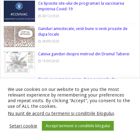
Ce lipseste site-ului de programari la vaccinarea
impotriva Covid-19
28/12/2020
Ganduri amestecate, vesti bune si vesti proaste de
dupa locale
28/09/2020
Cateva ganduri despre metroul din Drumul Taberei
15/09/2020
Ce mi-as cumpara acum, dupa perioada de
autoizolare/pandemie
We use cookies on our website to give you the most
05/05/2020
relevant experience by remembering your preferences
and repeat visits. By clicking “Accept”, you consent to the
use of ALL the cookies.
Nu sunt de acord cu termenii si conditiile blogului
.
Setari cookie
Accept termenii si conditiile blogului