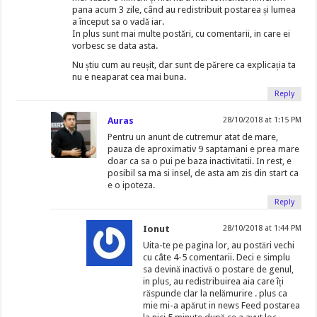
pana acum 3 zile, când au redistribuit postarea și lumea
a început sa o vadă iar.
In plus sunt mai multe postări, cu comentarii, in care ei
vorbesc se data asta.
Nu știu cum au reușit, dar sunt de părere ca explicația ta
nu e neaparat cea mai buna.
Reply
Auras
28/10/2018 at 1:15 PM
Pentru un anunt de cutremur atat de mare,
pauza de aproximativ 9 saptamani e prea mare
doar ca sa o pui pe baza inactivitatii. In rest, e
posibil sa ma si insel, de asta am zis din start ca
e o ipoteza.
Reply
Ionut
28/10/2018 at 1:44 PM
Uita-te pe pagina lor, au postări vechi
cu câte 4-5 comentarii. Deci e simplu
sa devină inactivă o postare de genul,
in plus, au redistribuirea aia care îți
răspunde clar la nelămurire . plus ca
mie mi-a apărut in news Feed postarea