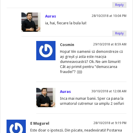
Reply
Auras
28/10/2018 at 10:04 PM
ia, hai, fiecare la bula lui!
Reply
Cosmin
29/10/2018 at 8:59 AM
Hopa! Vin oamenii să demonstreze că
ați greșit și asta este reacția
dumneavoastră? Ok. Ne-am lămurit!
Cât ați primit pentru “demascarea
fraudei”? :))))
Auras
30/10/2018 at 12:08 AM
Inca mai numar banii. Sper ca pana la
urmatorul cutremur sa umplu 2 seifuri
E Mugurel
28/10/2018 at 9:19 PM
Este doar o ipoteză. Din păcate, neadevărată! Postarea