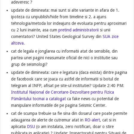
adeveresc ?
update de dimineata: mai sunt si alte variante in afara de 1.
ipoteza cu unpublish/hide from timeline si 2. a ajuns
tehnologia/metoda lor indeajuns de evoluata pentru aproximari
cu 2 luni inainte, asa cum
pretind administratorii
si unii
comentatori? United States Geological Survey din
SUA zice
altceva.
cat de legala e jonglarea cu informatii atat de sensibile, din
partea unei pagini neasumate oficial de nici o institutie sau
grup de seismologi?
update de dimineata: care e legatura (daca exista) dintre pagina
de facebook care se joaca cu astfel de informatii si botul de
telegram al INFP, afisat pe site-ul institutiei? Update 2:40 PM:
Institutul Național de Cercetare-Dezvoltare pentru Fizica
Pământului tocmai a catalogat
ca fake news cu potential de
manipulare informatiile de pe pagina Seismic Center.
cat de scumpa trebuie sa fie sina din dosarul care poate permite
adaugarea de alerte de cutremur atat in
RO-alert
, cat si in
aplicatia
DSU
(o am instalata, zero notificari, doar o stire
publicata in aplicatie) ? Update: Inspectoratul pentru Situații de