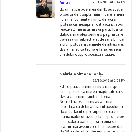
Auras
28/10/2018 at 2:44 PM
doamna, pe postarea din 15 august e
o pauza de 9 saptamani in care nimeni
nu a mai comentat nimic. de aici si
ipoteza ca mesajul a fost ascuns, apoi
reactivat. mie asta mi s-a parut foarte
dubios, mai ales pentru o pagina care
trateaza un subiect atat de sensibil. de
aici si ipotoza si semnele de intrebare.
dvs afirmati ca teoria e falsa, eu inca
am dubii despre aceasta situatie.
Gabriela Simona Ioniță
28/10/2018 at 2:59 PM
Este o pauza si nimeni nu a mai spus
nimic pentru ca marea majoritate ca si
dvs si ca si mine suntem Toma
Necredinciosul..ei nu au afirmat
niciodata ca detin adevarul absolut, ci
doar au facut o presupunere cu ce
mama naibii or avea ei la dispozitie pe
acolo..daca bateau apa in piua si nu
era, nu mai aveau credibilitate..pe data
de 26 au distribuit din nou postarea ca