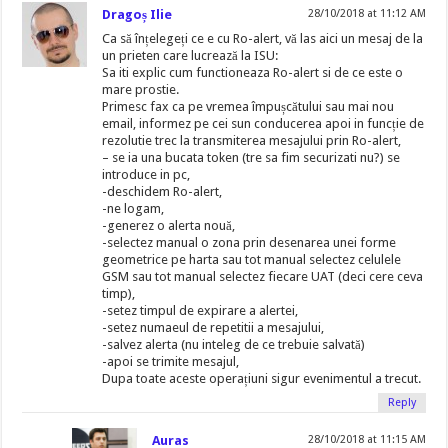
Dragoș Ilie
28/10/2018 at 11:12 AM
Ca să înțelegeți ce e cu Ro-alert, vă las aici un mesaj de la
un prieten care lucrează la ISU:
Sa iti explic cum functioneaza Ro-alert si de ce este o
mare prostie.
Primesc fax ca pe vremea împușcătului sau mai nou
email, informez pe cei sun conducerea apoi in funcție de
rezolutie trec la transmiterea mesajului prin Ro-alert,
– se ia una bucata token (tre sa fim securizati nu?) se
introduce in pc,
-deschidem Ro-alert,
-ne logam,
-generez o alerta nouă,
-selectez manual o zona prin desenarea unei forme
geometrice pe harta sau tot manual selectez celulele
GSM sau tot manual selectez fiecare UAT (deci cere ceva
timp),
-setez timpul de expirare a alertei,
-setez numaeul de repetitii a mesajului,
-salvez alerta (nu inteleg de ce trebuie salvată)
-apoi se trimite mesajul,
Dupa toate aceste operațiuni sigur evenimentul a trecut.
Reply
Auras
28/10/2018 at 11:15 AM