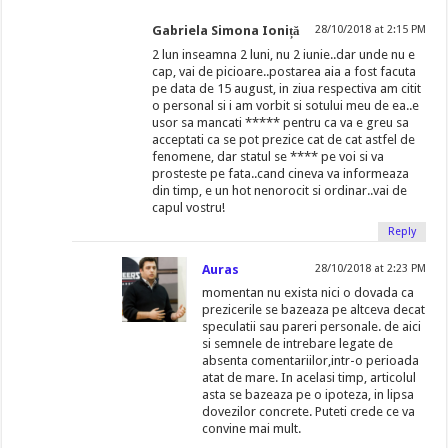
Gabriela Simona Ioniță
28/10/2018 at 2:15 PM
2 lun inseamna 2 luni, nu 2 iunie..dar unde nu e
cap, vai de picioare..postarea aia a fost facuta
pe data de 15 august, in ziua respectiva am citit
o personal si i am vorbit si sotului meu de ea..e
usor sa mancati ***** pentru ca va e greu sa
acceptati ca se pot prezice cat de cat astfel de
fenomene, dar statul se **** pe voi si va
prosteste pe fata..cand cineva va informeaza
din timp, e un hot nenorocit si ordinar..vai de
capul vostru!
Reply
Auras
28/10/2018 at 2:23 PM
momentan nu exista nici o dovada ca
prezicerile se bazeaza pe altceva decat
speculatii sau pareri personale. de aici
si semnele de intrebare legate de
absenta comentariilor,intr-o perioada
atat de mare. In acelasi timp, articolul
asta se bazeaza pe o ipoteza, in lipsa
dovezilor concrete. Puteti crede ce va
convine mai mult.