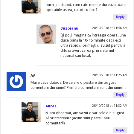
ouch, ce stupid. cam cate minute dureaza toate
operatiile astea, cu tot cu fax ?
Reply
Buzoianu
28/10/2018 at 11:56 AM
Îți poți imagina că întreaga operațiune
duce până la 10-15 minute dacă ești
ultra rapid și primești și avizul pentru a
difuza avertizarea prin sistemul
national sau local.
AA
28/10/2018 at 11:25 AM
Mai e ceva dubios. De ce are o postare din august
comentarii din iunie? Primele comentarii sunt din iunie…
Reply
Auras
28/10/2018 at 11:32 AM
N-am observat, am vazut doar cele din august.
Ai printscreen? (acum sunt peste 1600
comentarii)
Reply