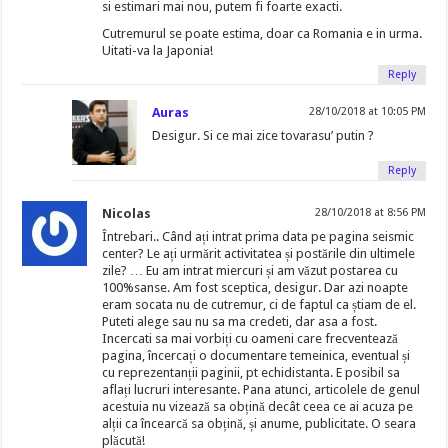
si estimari mai nou, putem fi foarte exacti.
Cutremurul se poate estima, doar ca Romania e in urma.
Uitati-va la Japonia!
Reply
Auras
28/10/2018 at 10:05 PM
Desigur. Si ce mai zice tovarasu’ putin ?
Reply
Nicolas
28/10/2018 at 8:56 PM
Întrebari.. Când ați intrat prima data pe pagina seismic
center? Le ați urmărit activitatea și postările din ultimele
zile? … Eu am intrat miercuri și am văzut postarea cu
100%sanse. Am fost sceptica, desigur. Dar azi noapte
eram socata nu de cutremur, ci de faptul ca știam de el.
Puteti alege sau nu sa ma credeti, dar asa a fost.
Incercati sa mai vorbiți cu oameni care frecventează
pagina, încercați o documentare temeinica, eventual și
cu reprezentanții paginii, pt echidistanta. E posibil sa
aflați lucruri interesante. Pana atunci, articolele de genul
acestuia nu vizează sa obțină decât ceea ce ai acuza pe
alții ca încearcă sa obțină, și anume, publicitate. O seara
plăcută!