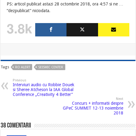
PS: articol publicat astazi 28 octombrie 2018, ora 4:57 si ne …
“dezpublicat” niciodata.
3.8k
Tags
RO ALERT
SEISMIC CENTER
Previous
Interviuri audio cu Robbie Douek
si Sheree Atcheson la IAA Global
Conference „Creativity 4 Better”
Next
Concurs + informatii despre
GPeC SUMMIT 12-13 noiembrie
2018
38 comentarii