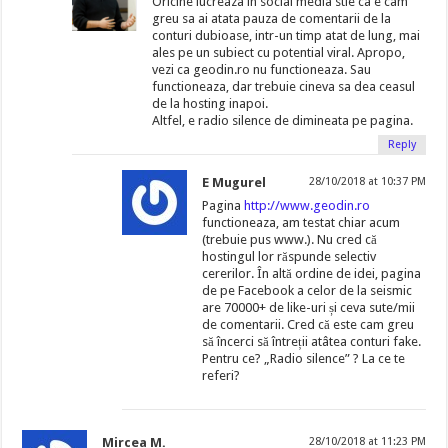
Oricine lucreaza in social media stie ca e cam
greu sa ai atata pauza de comentarii de la
conturi dubioase, intr-un timp atat de lung, mai
ales pe un subiect cu potential viral. Apropo,
vezi ca geodin.ro nu functioneaza. Sau
functioneaza, dar trebuie cineva sa dea ceasul
de la hosting inapoi.
Altfel, e radio silence de dimineata pe pagina.
Reply
E Mugurel
28/10/2018 at 10:37 PM
Pagina
http://www.geodin.ro
functioneaza, am testat chiar acum
(trebuie pus www.). Nu cred că
hostingul lor răspunde selectiv
cererilor. În altă ordine de idei, pagina
de pe Facebook a celor de la seismic
are 70000+ de like-uri și ceva sute/mii
de comentarii. Cred că este cam greu
să încerci să întreții atâtea conturi fake.
Pentru ce? „Radio silence” ? La ce te
referi?
Mircea M.
28/10/2018 at 11:23 PM