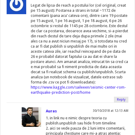
Legat de lipsa de reach a postului lor (cel original, creat
pe 15 august): Postarea a strans in total ~1172 de
comentarii (pana acu’ cateva ore), dintre care 19 postate
pe 15 august, 1 pe 16 august, 1 pe 18 august, 6 pe 26
octombrie si restul de 1145 pe 28 octombrie. Este destul
de clar ca postarea, deoarece avea vechime, si-a pierdut
din reach destul de tare deja dupa primele 2 zile (mai
ales ca nu a avut niciun mesaj pe 17), si totodata nu cred
ca ar fi dat publish si unpublish de mai multe ori in
aceste cateva zile, iar reachul reincepand de pe data de
26 e probabil datorat faptului ca au dat ei share la
postare atunci. Am amanat analiza, intrucat tin sa cred ca
e mai probabil sa fi nimerit predictia de data aceasta
decat sa fi realizat schema cu publish/unpublish. Scurta
analiza (un notebook de vizualizat, datele extrase sub
forma de .csv ce pot fi downloadate):
https://www.kaggle.com/saileeen/seismic-center-rom-
earthquake-prediction-post/home
Reply
Auras
30/10/2018 at 12:13 AM
1. in link nu e nimic despre teoria cu
publish.unpublish sau hide from timeline
2. aici se vede pauza de 2 luni intre comentarii,
principala chestiune care mi-a atras atentia: