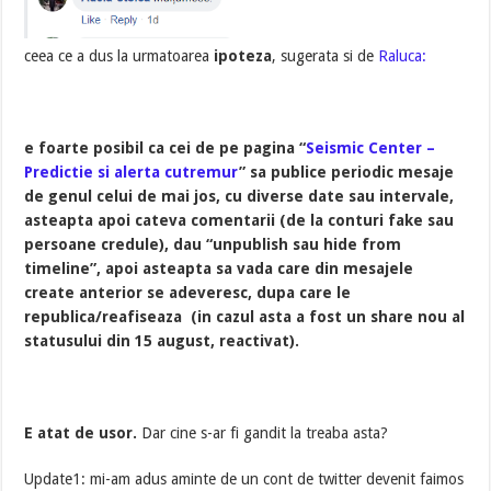
ceea ce a dus la urmatoarea
ipoteza
, sugerata si de
Raluca:
e foarte posibil ca cei de pe pagina “
Seismic Center –
Predictie si alerta cutremur
” sa publice periodic mesaje
de genul celui de mai jos, cu diverse date sau intervale,
asteapta apoi cateva comentarii (de la conturi fake sau
persoane credule), dau “unpublish sau hide from
timeline”, apoi asteapta sa vada care din mesajele
create anterior se adeveresc, dupa care le
republica/reafiseaza (in cazul asta a fost un share nou al
statusului din 15 august, reactivat).
E atat de usor.
Dar cine s-ar fi gandit la treaba asta?
Update1: mi-am adus aminte de un cont de twitter devenit faimos