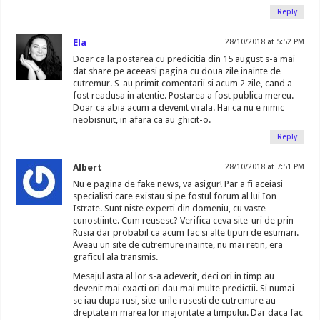
Reply
Ela
28/10/2018 at 5:52 PM
Doar ca la postarea cu predicitia din 15 august s-a mai
dat share pe aceeasi pagina cu doua zile inainte de
cutremur. S-au primit comentarii si acum 2 zile, cand a
fost readusa in atentie. Postarea a fost publica mereu.
Doar ca abia acum a devenit virala. Hai ca nu e nimic
neobisnuit, in afara ca au ghicit-o.
Reply
Albert
28/10/2018 at 7:51 PM
Nu e pagina de fake news, va asigur! Par a fi aceiasi
specialisti care existau si pe fostul forum al lui Ion
Istrate. Sunt niste experti din domeniu, cu vaste
cunostiinte. Cum reusesc? Verifica ceva site-uri de prin
Rusia dar probabil ca acum fac si alte tipuri de estimari.
Aveau un site de cutremure inainte, nu mai retin, era
graficul ala transmis.
Mesajul asta al lor s-a adeverit, deci ori in timp au
devenit mai exacti ori dau mai multe predictii. Si numai
se iau dupa rusi, site-urile rusesti de cutremure au
dreptate in marea lor majoritate a timpului. Dar daca fac