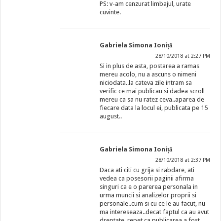
PS: v-am cenzurat limbajul, urate
cuvinte.
Gabriela Simona Ioniță
28/10/2018 at 2:27 PM
Si in plus de asta, postarea a ramas
mereu acolo, nu a ascuns o nimeni
niciodata..la cateva zile intram sa
verific ce mai publicau si dadea scroll
mereu ca sa nu ratez ceva..aparea de
fiecare data la locul ei, publicata pe 15
august..
Gabriela Simona Ioniță
28/10/2018 at 2:37 PM
Daca ati citi cu grija si rabdare, ati
vedea ca posesorii paginii afirma
singuri ca e o parerea personala in
urma muncii si analizelor proprii si
personale..cum si cu ce le au facut, nu
ma intereseaza..decat faptul ca au avut
dreptate..repet ca publicarea a fost