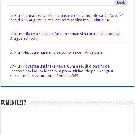
Reply
Link-uri
Cum a fost posibil ca seismul de azi-noapte sa fie "prezis"
inca din 15 august. Se stia intr-adevar dinainte? - Aktual24
Link-uri
Afla ce a reusit sa faca un roman si nu au reusit japonezii -
Dragos Schiopu
Link-uri
Nu, cutremurele nu se pot prezice | Anca Stan
Link-uri
Povestea unui fake news: Cum a reușit o pagină de
Facebook să inducă ideea că a prevestit încă de pe 15 august
cutremurul de azi-noapte - România365
Comentezi ?