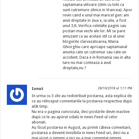
saptamana viitoare (stim cu totii ca
sunt cutremure zilnice in Vrancea). Apoi
revin cand e unul mai maricel gen: am
avut dreptate in ziua x, ia uite, a fost
unul 3,8. Verifica celelalte pagini sau
postari mai vechi ale lor. Mi se pare
amuzant ca au acelasi stil cu al unei
blogerite clarvazatoarea, Maria
Ghiorghiu care aproape saptamanal
anunta cate un cutremur sau cate un
accident. Daca e in Romania sau in alta
tare nu mai conteaza a avut
dreptate,nu ?
Ionut
28/10/2018 at 1:11 PM
In urma cu 3 zile au redistribuit postarea, asta explica de
ce au reînceput comentariile la postarea respectiva după
atât timp.
Nu era o pagina cunoscuta, deci postările devin inactive
după ce le-au apărut odată in news Feed-ul celor
abonati.
Au făcut postarea in August, au primit câteva comentarii,
postarea a devenit invizibila in news Feed-uri, deci nu a
mai văzut-o nimeni și nici nu a mai comentat nimeni…