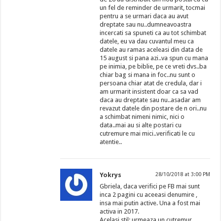
un fel de reminder de urmarit, tocmai
pentru a se urmari daca au avut
dreptate sau nu..dumneavoastra
incercati sa spuneti ca au tot schimbat
datele, eu va dau cuvantul meu ca
datele au ramas aceleasi din data de
15 august si pana azi..va spun cu mana
pe inimia, pe biblie, pe ce vreti dvs..ba
chiar bag si mana in foc..nu sunt o
persoana chiar atat de credula, dar i
am urmarit insistent doar ca sa vad
daca au dreptate sau nu..asadar am
revazut datele din postare de n ori..nu
a schimbat nimeni nimic, nici o
data..mai au si alte postari cu
cutremure mai mici..verificati le cu
atentie..
Yokrys
28/10/2018 at 3:00 PM
Gbriela, daca verifici pe FB mai sunt
inca 2 pagini cu aceeasi denumire ,
insa mai putin active. Una a fost mai
activa in 2017.
Acelasi stil: urmeaza un cutremur