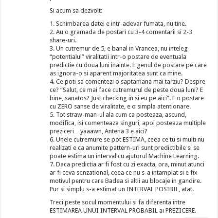
Si acum sa dezvolt:
1. Schimbarea datei e intr-adevar fumata, nu tine.
2. Au o gramada de postari cu 3-4 comentarii si 2-3
share-uri.
3. Un cutremur de 5, e banal in Vrancea, nu inteleg
“potentialul” viralitatii intr-o postare de eventuala
predictie cu doua luni inainte. E genul de postare pe care
as ignora-o si aparent majoritatea sunt ca mine.
4. Ce poti sa comentezi o saptamana mai tarziu? Despre
ce? “Salut, ce mai face cutremurul de peste doua luni? E
bine, sanatos? Just checking in si eu pe aici”. E o postare
cu ZERO sanse de viralitate, e o simpla atentionare.
5. Tot straw-man-ul ala cum ca posteaza, ascund,
modifica, isi comenteaza singuri, apoi posteaza multiple
preziceri…yaaawn, Antena 3 e aici?
6. Unele cutremure se pot ESTIMA, ceea ce tu si multi nu
realizati e ca anumite pattern-uri sunt predictibile si se
poate estima un interval cu ajutorul Machine Learning.
7. Daca predictia ar fi fost cu zi exacta, ora, minut atunci
ar fi ceva senzational, ceea ce nu s-a intamplat si e fix
motivul pentru care Badea si altii au blocaje in gandire.
Pur si simplu s-a estimat un INTERVAL POSIBIL, atat.
Treci peste socul momentului si fa diferenta intre
ESTIMAREA UNUI INTERVAL PROBABIL ai PREZICERE.