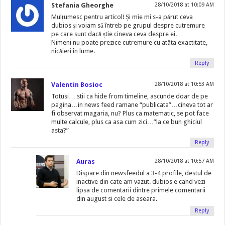
Stefania Gheorghe
28/10/2018 at 10:09 AM
Mulțumesc pentru articol! Și mie mi s-a părut ceva
dubios și voiam să întreb pe grupul despre cutremure
pe care sunt dacă știe cineva ceva despre ei.
Nimeni nu poate prezice cutremure cu atâta exactitate,
nicăieri în lume.
Reply
Valentin Bosioc
28/10/2018 at 10:53 AM
Totusi… stii ca hide from timeline, ascunde doar de pe
pagina…in news feed ramane “publicata”…cineva tot ar
fi observat magaria, nu? Plus ca matematic, se pot face
multe calcule, plus ca asa cum zici…”la ce bun ghiciul
asta?”
Reply
Auras
28/10/2018 at 10:57 AM
Dispare din newsfeedul a 3-4 profile, destul de
inactive din cate am vazut. dubios e cand vezi
lipsa de comentarii dintre primele comentarii
din august si cele de aseara.
Reply