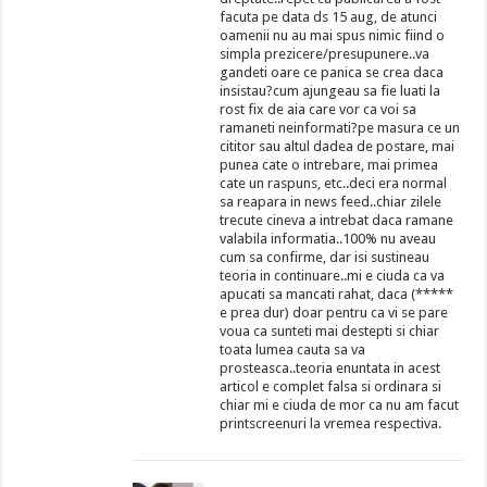
facuta pe data ds 15 aug, de atunci
oamenii nu au mai spus nimic fiind o
simpla prezicere/presupunere..va
gandeti oare ce panica se crea daca
insistau?cum ajungeau sa fie luati la
rost fix de aia care vor ca voi sa
ramaneti neinformati?pe masura ce un
cititor sau altul dadea de postare, mai
punea cate o intrebare, mai primea
cate un raspuns, etc..deci era normal
sa reapara in news feed..chiar zilele
trecute cineva a intrebat daca ramane
valabila informatia..100% nu aveau
cum sa confirme, dar isi sustineau
teoria in continuare..mi e ciuda ca va
apucati sa mancati rahat, daca (*****
e prea dur) doar pentru ca vi se pare
voua ca sunteti mai destepti si chiar
toata lumea cauta sa va
prosteasca..teoria enuntata in acest
articol e complet falsa si ordinara si
chiar mi e ciuda de mor ca nu am facut
printscreenuri la vremea respectiva.