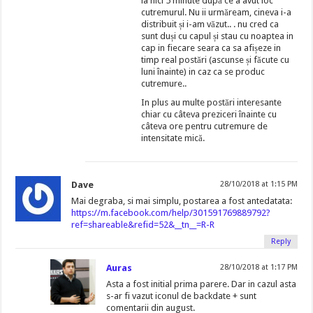
la nici 5 minute după ce a avut loc
cutremurul. Nu ii urmăream, cineva i-a
distribuit și i-am văzut.. . nu cred ca
sunt duși cu capul și stau cu noaptea in
cap in fiecare seara ca sa afișeze in
timp real postări (ascunse și făcute cu
luni înainte) in caz ca se produc
cutremure..
In plus au multe postări interesante
chiar cu câteva preziceri înainte cu
câteva ore pentru cutremure de
intensitate mică.
Dave
28/10/2018 at 1:15 PM
Mai degraba, si mai simplu, postarea a fost antedatata:
https://m.facebook.com/help/301591769889792?
ref=shareable&refid=52&__tn__=R-R
Reply
Auras
28/10/2018 at 1:17 PM
Asta a fost initial prima parere. Dar in cazul asta
s-ar fi vazut iconul de backdate + sunt
comentarii din august.