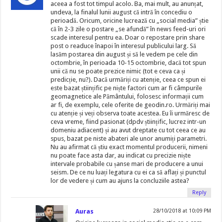
aceea a fost tot timpul acolo. Ba, mai mult, au anunțat,
undeva, la finalul lunii august că intră în concediu o
perioadă. Oricum, oricine lucrează cu „social media” știe
că în 2-3 zile o postare „se afundă” în news feed-uri ori
scade interesul pentru ea. Doar o repostare prin share
post o readuce înapoi în interesul publicului larg. Să
lasăm postarea din august și să le vedem pe cele din
octombrie, în perioada 10-15 octombrie, dacă tot spun
unii că nu se poate prezice nimic (tot e ceva ca și
predicție, nu?). Dacă urmăriți cu atenție, ceea ce spun ei
este bazat științific pe niște factori cum ar fi câmpurile
geomagnetice ale Pământului, folosesc informații cum
ar fi, de exemplu, cele oferite de geodin.ro. Urmăriți mai
cu atenție și veți observa toate acestea. Eu îi urmăresc de
ceva vreme, fiind pasionat (dpdv științific, lucrez intr-un
domeniu adiacent) și au avut dreptate cu tot ceea ce au
spus, bazat pe niste abateri ale unor anumiți parametri.
Nu au afirmat că știu exact momentul producerii, nimeni
nu poate face asta dar, au indicat cu precizie niște
intervale probabile cu șanse mari de producere a unui
seism. De ce nu luați legatura cu ei ca să aflați și punctul
lor de vedere și cum au ajuns la concluziile astea?
Reply
Auras
28/10/2018 at 10:09 PM