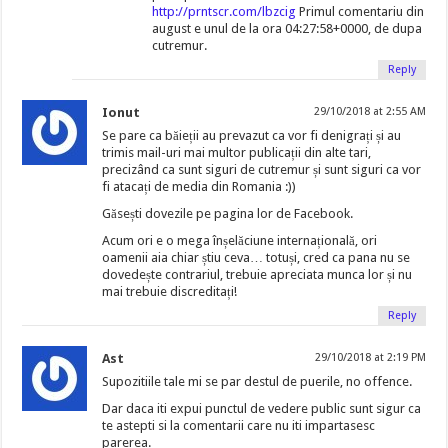
http://prntscr.com/lbzcig
Primul comentariu din
august e unul de la ora 04:27:58+0000, de dupa
cutremur.
Reply
Ionut
29/10/2018 at 2:55 AM
Se pare ca băieții au prevazut ca vor fi denigrați și au
trimis mail-uri mai multor publicații din alte tari,
precizând ca sunt siguri de cutremur și sunt siguri ca vor
fi atacați de media din Romania :))
Găsești dovezile pe pagina lor de Facebook.
Acum ori e o mega înșelăciune internațională, ori
oamenii aia chiar știu ceva… totuși, cred ca pana nu se
dovedește contrariul, trebuie apreciata munca lor și nu
mai trebuie discreditați!
Reply
Ast
29/10/2018 at 2:19 PM
Supozitiile tale mi se par destul de puerile, no offence.
Dar daca iti expui punctul de vedere public sunt sigur ca
te astepti si la comentarii care nu iti impartasesc
parerea.