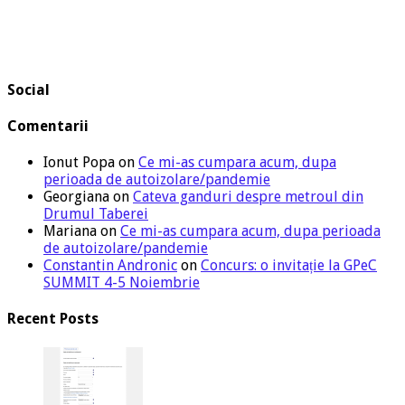
Social
Comentarii
Ionut Popa
on
Ce mi-as cumpara acum, dupa
perioada de autoizolare/pandemie
Georgiana
on
Cateva ganduri despre metroul din
Drumul Taberei
Mariana
on
Ce mi-as cumpara acum, dupa perioada
de autoizolare/pandemie
Constantin Andronic
on
Concurs: o invitație la GPeC
SUMMIT 4-5 Noiembrie
Recent Posts