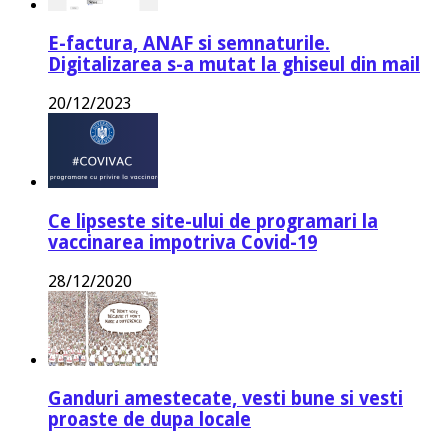
E-factura, ANAF si semnaturile.
Digitalizarea s-a mutat la ghiseul din mail
20/12/2023
Ce lipseste site-ului de programari la
vaccinarea impotriva Covid-19
28/12/2020
Ganduri amestecate, vesti bune si vesti
proaste de dupa locale