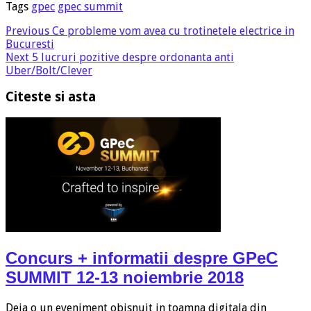
Tags
gpec
gpec summit
Previous
Ce probleme vom avea cu trotinetele electrice in
Bucuresti
Next
5 lucruri pozitive despre ordonanta anti
Uber/Bolt/Clever
Citeste si asta
Concurs + informatii despre GPeC
SUMMIT 12-13 noiembrie 2018
Deja o un eveniment obisnuit in toamna digitala din