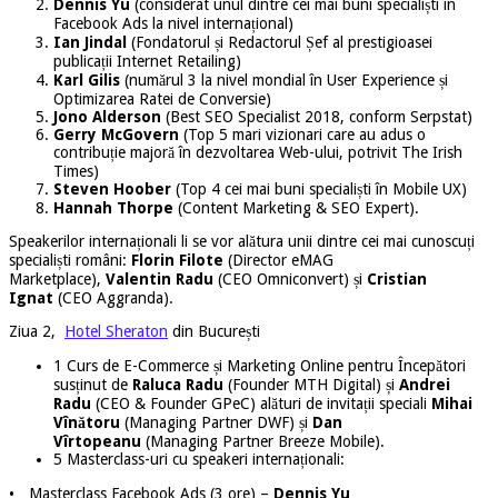
Dennis Yu
(considerat unul dintre cei mai buni specialiști în
Facebook Ads la nivel internațional)
Ian Jindal
(Fondatorul și Redactorul Șef al prestigioasei
publicații Internet Retailing)
Karl Gilis
(numărul 3 la nivel mondial în User Experience și
Optimizarea Ratei de Conversie)
Jono Alderson
(Best SEO Specialist 2018, conform Serpstat)
Gerry McGovern
(Top 5 mari vizionari care au adus o
contribuție majoră în dezvoltarea Web-ului, potrivit The Irish
Times)
Steven Hoober
(Top 4 cei mai buni specialiști în Mobile UX)
Hannah Thorpe
(Content Marketing & SEO Expert).
Speakerilor internaționali li se vor alătura unii dintre cei mai cunoscuți
specialiști români:
Florin Filote
(Director eMAG
Marketplace),
Valentin Radu
(CEO Omniconvert) și
Cristian
Ignat
(CEO Aggranda).
Ziua 2,
Hotel Sheraton
din București
1 Curs de E-Commerce și Marketing Online pentru Începători
susținut de
Raluca Radu
(Founder MTH Digital) și
Andrei
Radu
(CEO & Founder GPeC) alături de invitații speciali
Mihai
Vînătoru
(Managing Partner DWF) și
Dan
Vîrtopeanu
(Managing Partner Breeze Mobile).
5 Masterclass-uri cu speakeri internaționali:
•
Masterclass Facebook Ads (3 ore) –
Dennis Yu