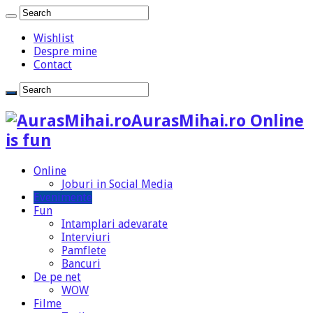
Wishlist
Despre mine
Contact
AurasMihai.ro Online
is fun
Online
Joburi in Social Media
Evenimente
Fun
Intamplari adevarate
Interviuri
Pamflete
Bancuri
De pe net
WOW
Filme