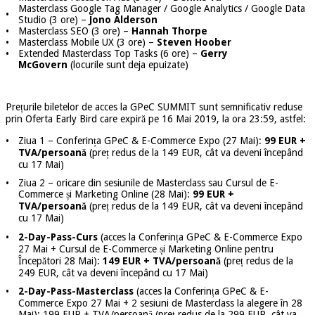
Masterclass Google Tag Manager / Google Analytics / Google Data
•
Studio (3 ore) –
Jono Alderson
•
Masterclass SEO (3 ore) –
Hannah Thorpe
•
Masterclass Mobile UX (3 ore) –
Steven Hoober
•
Extended Masterclass Top Tasks (6 ore) –
Gerry
McGovern
(locurile sunt deja epuizate)
Prețurile biletelor de acces la GPeC SUMMIT sunt semnificativ reduse
prin Oferta Early Bird care expiră pe 16 Mai 2019, la ora 23:59, astfel:
•
Ziua 1 – Conferința GPeC & E-Commerce Expo (27 Mai):
99 EUR +
TVA/persoană
(preț redus de la 149 EUR, cât va deveni începând
cu 17 Mai)
•
Ziua 2 – oricare din sesiunile de Masterclass sau Cursul de E-
Commerce și Marketing Online (28 Mai):
99 EUR +
TVA/persoană
(preț redus de la 149 EUR, cât va deveni începând
cu 17 Mai)
•
2-Day-Pass-Curs
(acces la Conferința GPeC & E-Commerce Expo
27 Mai + Cursul de E-Commerce și Marketing Online pentru
Începători 28 Mai):
149 EUR + TVA/persoană
(preț redus de la
249 EUR, cât va deveni începând cu 17 Mai)
•
2-Day-Pass-Masterclass
(acces la Conferința GPeC & E-
Commerce Expo 27 Mai + 2 sesiuni de Masterclass la alegere în 28
Mai): 199 EUR + TVA/persoană (preț redus de la 299 EUR, cât va