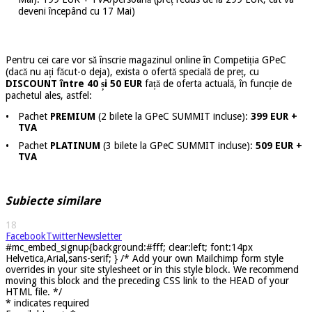
deveni începând cu 17 Mai)
Pentru cei care vor să înscrie magazinul online în Competiția GPeC
(dacă nu ați făcut-o deja), exista o ofertă specială de preț, cu
DISCOUNT între 40 și 50 EUR
față de oferta actuală, în funcție de
pachetul ales, astfel:
•
Pachet
PREMIUM
(2 bilete la GPeC SUMMIT incluse):
399 EUR +
TVA
•
Pachet
PLATINUM
(3 bilete la GPeC SUMMIT incluse):
509 EUR +
TVA
Subiecte similare
18
Facebook
Twitter
Newsletter
#mc_embed_signup{background:#fff; clear:left; font:14px
Helvetica,Arial,sans-serif; } /* Add your own Mailchimp form style
overrides in your site stylesheet or in this style block. We recommend
moving this block and the preceding CSS link to the HEAD of your
HTML file. */
*
indicates required