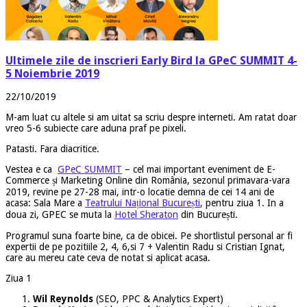
Ultimele zile de inscrieri Early Bird la GPeC SUMMIT 4-
5 Noiembrie 2019
22/10/2019
M-am luat cu altele si am uitat sa scriu despre interneti. Am ratat doar
vreo 5-6 subiecte care aduna praf pe pixeli.
Patasti. Fara diacritice.
Vestea e ca
GPeC SUMMIT
– cel mai important eveniment de E-
Commerce și Marketing Online din România, sezonul primavara-vara
2019, revine pe 27-28 mai, intr-o locatie demna de cei 14 ani de
acasa: Sala Mare a
Teatrului Național București
, pentru ziua 1. In a
doua zi, GPEC se muta la
Hotel Sheraton
din București.
Programul suna foarte bine, ca de obicei. Pe shortlistul personal ar fi
expertii de pe pozitiile 2, 4, 6,si 7 + Valentin Radu si Cristian Ignat,
care au mereu cate ceva de notat si aplicat acasa.
Ziua 1
Wil Reynolds
(SEO, PPC & Analytics Expert)