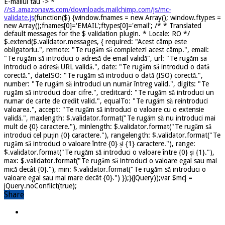
E-mailul tau ->
*
//s3.amazonaws.com/downloads.mailchimp.com/js/mc-
validate.js
(function($) {window.fnames = new Array(); window.ftypes =
new Array();fnames[0]='EMAIL';ftypes[0]='email'; /* * Translated
default messages for the $ validation plugin. * Locale: RO */
$.extend($.validator.messages, { required: "Acest câmp este
obligatoriu.", remote: "Te rugăm să completezi acest câmp.", email:
"Te rugăm să introduci o adresă de email validă", url: "Te rugăm sa
introduci o adresă URL validă.", date: "Te rugăm să introduci o dată
corectă.", dateISO: "Te rugăm să introduci o dată (ISO) corectă.",
number: "Te rugăm să introduci un număr întreg valid.", digits: "Te
rugăm să introduci doar cifre.", creditcard: "Te rugăm să introduci un
numar de carte de credit valid.", equalTo: "Te rugăm să reintroduci
valoarea.", accept: "Te rugăm să introduci o valoare cu o extensie
validă.", maxlength: $.validator.format("Te rugăm să nu introduci mai
mult de {0} caractere."), minlength: $.validator.format("Te rugăm să
introduci cel puțin {0} caractere."), rangelength: $.validator.format("Te
rugăm să introduci o valoare între {0} și {1} caractere."), range:
$.validator.format("Te rugăm să introduci o valoare între {0} și {1}."),
max: $.validator.format("Te rugăm să introduci o valoare egal sau mai
mică decât {0}."), min: $.validator.format("Te rugăm să introduci o
valoare egal sau mai mare decât {0}.") });}(jQuery));var $mcj =
jQuery.noConflict(true);
Share