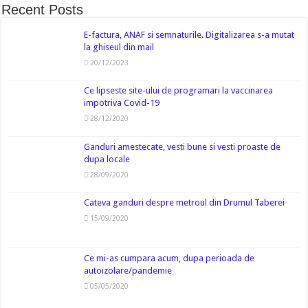
Recent Posts
E-factura, ANAF si semnaturile. Digitalizarea s-a mutat
la ghiseul din mail
20/12/2023
Ce lipseste site-ului de programari la vaccinarea
impotriva Covid-19
28/12/2020
Ganduri amestecate, vesti bune si vesti proaste de
dupa locale
28/09/2020
Cateva ganduri despre metroul din Drumul Taberei
15/09/2020
Ce mi-as cumpara acum, dupa perioada de
autoizolare/pandemie
05/05/2020