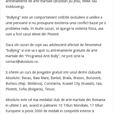
antrenamente de arte martiale (Brazilian Jiu Jitsu, MMA sau
Kickboxing).
“Bullying” este un comportament ostil/de excludere si umilire a
unei persoane si nu presupune existenta unui conflict bazat pe o
problema reala. In multe cazuri, se ajunge la violenta fizica, asa
cum a fost cazul elevei din Ploiesti.
Daca stii cazuri de copii sau adolescenti afectati de fenomenul
“bullying” si vrei sa ii ajuti cu antrenamente gratuite de arte
martiale din “Programul Anti Bully”, ne poti scrie la
contact@absoluto.ro.
Ii oferim un curs de pregatire gratuit intr-unul dintre cluburile
Absoluto: Bacau, Baia Mare, Barlad, Braila, Brasov, Bucuresti,
Burlacu (Rep. Moldova), Constanta, Kuwait City (Kuwait), Iasi,
Ploiesti, Sofia (Bulgaria), Tecuci.
Absoluto este cel mai medaliat club de arte martiale din Romania
in ultimii 3 ani, avand in palmares 10 Titluri Mondiale, 17 titluri
Europene si peste 2000 de medalii in competitii interne si