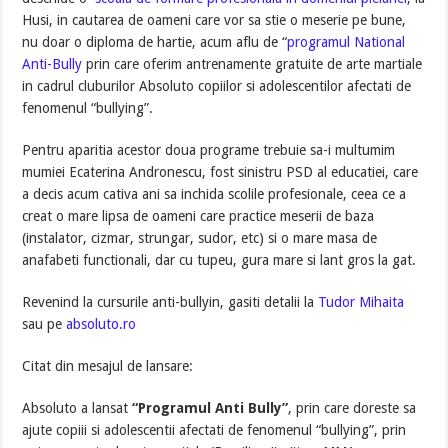
Husi, in cautarea de oameni care vor sa stie o meserie pe bune,
nu doar o diploma de hartie, acum aflu de “
programul National
Anti-Bully
prin care oferim antrenamente gratuite de arte martiale
in cadrul cluburilor Absoluto copiilor si adolescentilor afectati de
fenomenul “bullying”.
Pentru aparitia acestor doua programe trebuie sa-i multumim
mumiei Ecaterina Andronescu, fost sinistru PSD al educatiei, care
a decis acum cativa ani sa inchida scolile profesionale, ceea ce a
creat o mare lipsa de oameni care practice meserii de baza
(instalator, cizmar, strungar, sudor, etc) si o mare masa de
anafabeti functionali, dar cu tupeu, gura mare si lant gros la gat.
Revenind la cursurile anti-bullyin, gasiti detalii la
Tudor Mihaita
sau pe
absoluto.ro
Citat din mesajul de lansare:
Absoluto a lansat
“Programul Anti Bully”
, prin care doreste sa
ajute copiii si adolescentii afectati de fenomenul “bullying”, prin