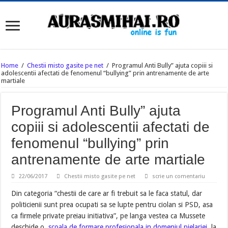
Home
/
Chestii misto gasite pe net
/
Programul Anti Bully” ajuta copiii si
adolescentii afectati de fenomenul “bullying” prin antrenamente de arte
martiale
Programul Anti Bully” ajuta
copiii si adolescentii afectati de
fenomenul “bullying” prin
antrenamente de arte martiale
22/06/2017
Chestii misto gasite pe net
scrie un comentariu
Din categoria “chestii de care ar fi trebuit sa le faca statul, dar
politicienii sunt prea ocupati sa se lupte pentru ciolan si PSD, asa
ca firmele private preiau initiativa”, pe langa vestea ca Mussete
deschide o
scoala de formare profesionala in domeniul pielariei
, la