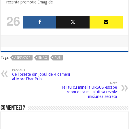
recenta promotie Emag de
Revelion, care a reusit sa
atraga destule pareri pro si
26
contra chiar din prima zi a
anului. Personal, cred ca a
fost o alta oferta cu stelute,
menita sa atraga cat…
Tags
ASPIRATOR
EMAG
PUB
Previous
Ce lipseste din jobul de 4 oameni
al MoreThanPub
Next
Te iau cu mine la URSUS escape
room daca ma ajuti sa rezolv
misiunea secreta
Comentezi ?