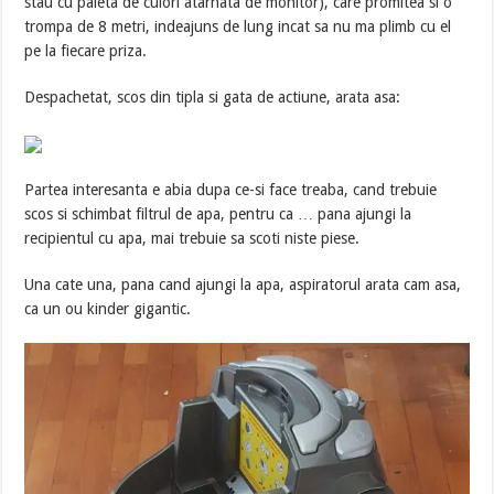
stau cu paleta de culori atarnata de monitor), care promitea si o
trompa de 8 metri, indeajuns de lung incat sa nu ma plimb cu el
pe la fiecare priza.
Despachetat, scos din tipla si gata de actiune, arata asa:
Partea interesanta e abia dupa ce-si face treaba, cand trebuie
scos si schimbat filtrul de apa, pentru ca … pana ajungi la
recipientul cu apa, mai trebuie sa scoti niste piese.
Una cate una, pana cand ajungi la apa, aspiratorul arata cam asa,
ca un ou kinder gigantic.