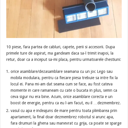
10 piese, fara partea de cabluri, capete, perii si accesorii. Dupa
primele ture de aspirat, ma gandeam daca sa-l trimit inapoi, la
retur, doar ca a inceput sa-mi placa, pentru urmatoarele chestiuni:
orice asamblare/dezasamblare seamana cu un joc Lego sau
mobila modulara, pentru ca fiecare piesa trebuie sa intre fix la
locul ei. Pana mi-am dat seama cum se face, au fost cateva
momente in care ramaneam cu cate o bucata in plus, semn ca
ceva sigur nu era bine. Acum, orice asamblare corecta e un
boost de energie, pentru ca eu l-am facut, eu il …dezmembrez.
vasul cu apa e indeajuns de mare pentru toata plimbarea prin
apartament, la final doar dezmembrez robotul si arunc apa,
fara drumuri la ghena sau manevrat cu grija, ca poate se sparge