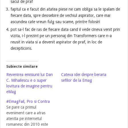
sacul de praf
faptul ca e facut din atatea piese ne cam obliga sa le spalam de
fiecare data, spre deosebire de vechiul aspirator, care mai
ascundea cate vreun fulg sau scame, printre folosiri
pot sa-l fac de ras de fiecare data cand il vede cineva venit prin
vizita, i-l prezint pe un personaj din Transformers care n-a
reusit in viata si a devenit aspirator de praf, in loc de
decepticons.
Subiecte similare
Revenirea emisiunii lui Dan
Cateva idei despre beraria
C. Mihailescu e o super
sefilor de la Emag
lovitura de imagine pentru
eMag
#EmagFail, Pro si Contra
Se pare ca primul
eveniment care a atras
atentia pe internetul
romanesc din 2010 este