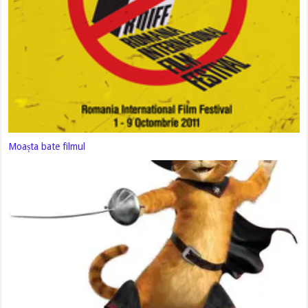
Moașta bate filmul