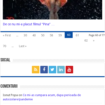
De ce nu mi-a placut filmul “Pina” …
60
« First
...
30
40
50
58
59
61
Page 60 of 77
62
»
70
...
Last »
Social
Comentarii
Ionut Popa
on
Ce mi-as cumpara acum, dupa perioada de
autoizolare/pandemie