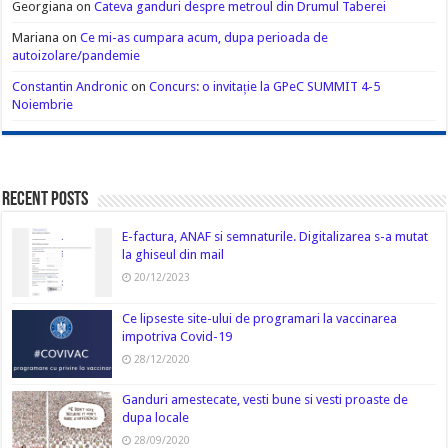
Georgiana
on
Cateva ganduri despre metroul din Drumul Taberei
Mariana
on
Ce mi-as cumpara acum, dupa perioada de
autoizolare/pandemie
Constantin Andronic
on
Concurs: o invitație la GPeC SUMMIT 4-5
Noiembrie
Recent Posts
E-factura, ANAF si semnaturile. Digitalizarea s-a mutat
la ghiseul din mail
20/12/2023
Ce lipseste site-ului de programari la vaccinarea
impotriva Covid-19
28/12/2020
Ganduri amestecate, vesti bune si vesti proaste de
dupa locale
28/09/2020