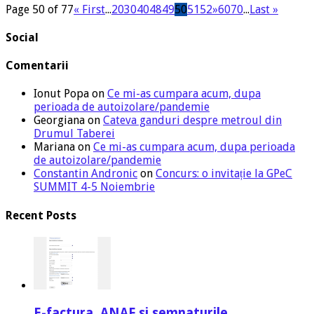
Page 50 of 77
« First
...
20
30
40
48
49
50
51
52
»
60
70
...
Last »
Social
Comentarii
Ionut Popa
on
Ce mi-as cumpara acum, dupa
perioada de autoizolare/pandemie
Georgiana
on
Cateva ganduri despre metroul din
Drumul Taberei
Mariana
on
Ce mi-as cumpara acum, dupa perioada
de autoizolare/pandemie
Constantin Andronic
on
Concurs: o invitație la GPeC
SUMMIT 4-5 Noiembrie
Recent Posts
E-factura, ANAF si semnaturile.