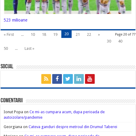
523 milioane
20
« First
...
10
18
19
21
22
»
Page 20 of 77
30
40
50
...
Last »
Social
Comentarii
Ionut Popa
on
Ce mi-as cumpara acum, dupa perioada de
autoizolare/pandemie
Georgiana
on
Cateva ganduri despre metroul din Drumul Taberei