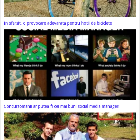
In sfarsit, o provocare adevarata pentru hotii de biciclete
Concursomanii ar putea fi cei mai buni social media manageri