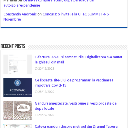
Mariana
on
Ce mi-as cumpara acum, dupa perioada de
autoizolare/pandemie
Constantin Andronic
on
Concurs: o invitație la GPeC SUMMIT 4-5
Noiembrie
Recent Posts
E-factura, ANAF si semnaturile. Digitalizarea s-a mutat
la ghiseul din mail
20/12/2023
Ce lipseste site-ului de programari la vaccinarea
impotriva Covid-19
28/12/2020
Ganduri amestecate, vesti bune si vesti proaste de
dupa locale
28/09/2020
Cateva ganduri despre metroul din Drumul Taberei