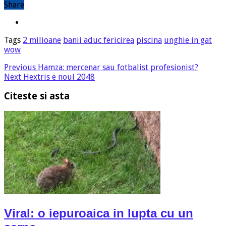
Share
Tags
2 milioane
banii aduc fericirea
piscina
unghie in gat
wow
Previous
Hamza: mercenar sau fotbalist profesionist?
Next
Hextris e noul 2048
Citeste si asta
Viral: o iepuroaica in lupta cu un