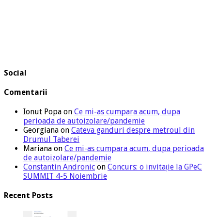
Social
Comentarii
Ionut Popa
on
Ce mi-as cumpara acum, dupa
perioada de autoizolare/pandemie
Georgiana
on
Cateva ganduri despre metroul din
Drumul Taberei
Mariana
on
Ce mi-as cumpara acum, dupa perioada
de autoizolare/pandemie
Constantin Andronic
on
Concurs: o invitație la GPeC
SUMMIT 4-5 Noiembrie
Recent Posts