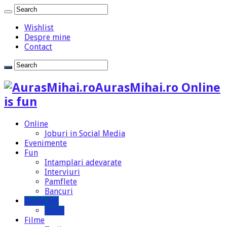
Wishlist
Despre mine
Contact
AurasMihai.ro Online
is fun
Online
Joburi in Social Media
Evenimente
Fun
Intamplari adevarate
Interviuri
Pamflete
Bancuri
De pe net
WOW
Filme