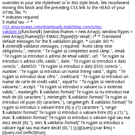
overrides in your site stylesheet or in this style block. We recommend
moving this block and the preceding CSS link to the HEAD of your
HTML file. */
*
indicates required
E-mailul tau ->
*
//s3.amazonaws.com/downloads.mailchimp.com/js/mc-
validate.js
(function($) {window.fnames = new Array(); window.ftypes =
new Array();fnames[0]='EMAIL';ftypes[0]='email'; /* * Translated
default messages for the $ validation plugin. * Locale: RO */
$.extend($.validator.messages, { required: "Acest câmp este
obligatoriu.", remote: "Te rugăm să completezi acest câmp.", email:
"Te rugăm să introduci o adresă de email validă", url: "Te rugăm sa
introduci o adresă URL validă.", date: "Te rugăm să introduci o dată
corectă.", dateISO: "Te rugăm să introduci o dată (ISO) corectă.",
number: "Te rugăm să introduci un număr întreg valid.", digits: "Te
rugăm să introduci doar cifre.", creditcard: "Te rugăm să introduci un
numar de carte de credit valid.", equalTo: "Te rugăm să reintroduci
valoarea.", accept: "Te rugăm să introduci o valoare cu o extensie
validă.", maxlength: $.validator.format("Te rugăm să nu introduci mai
mult de {0} caractere."), minlength: $.validator.format("Te rugăm să
introduci cel puțin {0} caractere."), rangelength: $.validator.format("Te
rugăm să introduci o valoare între {0} și {1} caractere."), range:
$.validator.format("Te rugăm să introduci o valoare între {0} și {1}."),
max: $.validator.format("Te rugăm să introduci o valoare egal sau mai
mică decât {0}."), min: $.validator.format("Te rugăm să introduci o
valoare egal sau mai mare decât {0}.") });}(jQuery));var $mcj =
jQuery.noConflict(true);