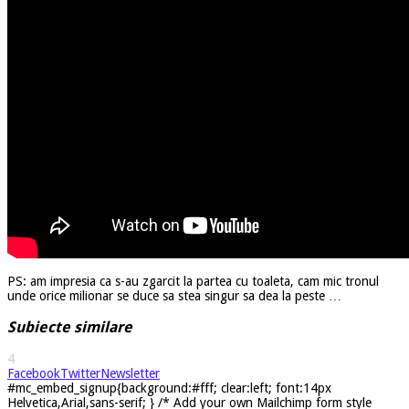
PS: am impresia ca s-au zgarcit la partea cu toaleta, cam mic tronul
unde orice milionar se duce sa stea singur sa dea la peste …
Subiecte similare
4
Facebook
Twitter
Newsletter
#mc_embed_signup{background:#fff; clear:left; font:14px
Helvetica,Arial,sans-serif; } /* Add your own Mailchimp form style