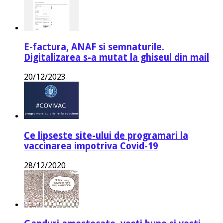
E-factura, ANAF si semnaturile.
Digitalizarea s-a mutat la ghiseul din mail
20/12/2023
Ce lipseste site-ului de programari la
vaccinarea impotriva Covid-19
28/12/2020