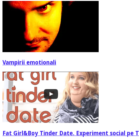
Vampirii emotionali
Fat Girl&Boy Tinder Date. Experiment social pe 