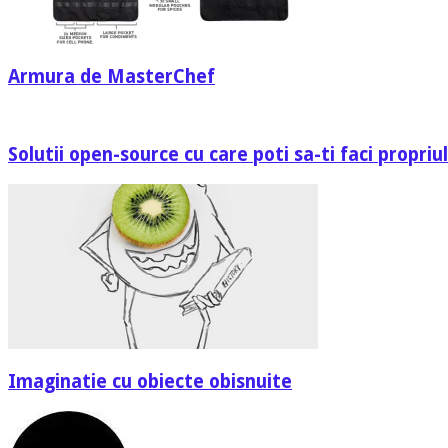
Armura de MasterChef
Solutii open-source cu care poti sa-ti faci propri
Imaginatie cu obiecte obisnuite