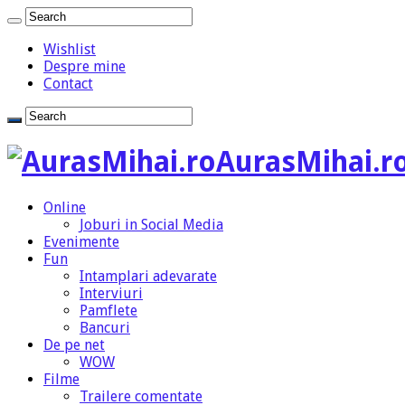
Wishlist
Despre mine
Contact
AurasMihai.ro
Online
Joburi in Social Media
Evenimente
Fun
Intamplari adevarate
Interviuri
Pamflete
Bancuri
De pe net
WOW
Filme
Trailere comentate