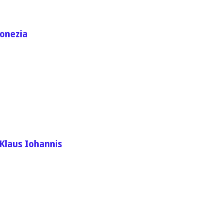
donezia
 Klaus Iohannis