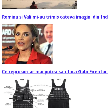
Romina si Vali mi-au trimis cateva imagini din In
Ce reprosuri ar mai putea sa-i faca Gabi Firea lui