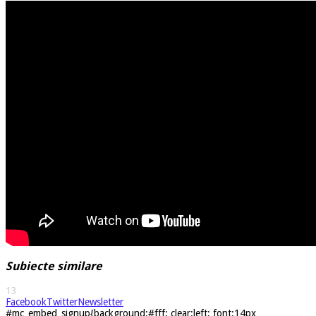
Subiecte similare
13
Facebook
Twitter
Newsletter
#mc_embed_signup{background:#fff; clear:left; font:14px