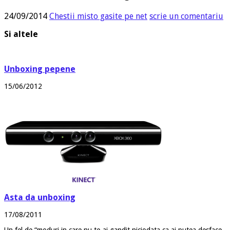
24/09/2014
Chestii misto gasite pe net
scrie un comentariu
Si altele
Unboxing pepene
15/06/2012
Asta da unboxing
17/08/2011
Un fel de “moduri in care nu te-ai gandit niciodata ca ai putea desface