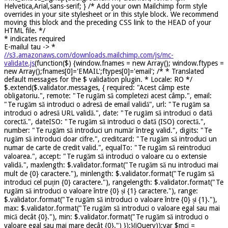
Helvetica,Arial,sans-serif; } /* Add your own Mailchimp form style
overrides in your site stylesheet or in this style block. We recommend
moving this block and the preceding CSS link to the HEAD of your
HTML file. */
*
indicates required
E-mailul tau ->
*
//s3.amazonaws.com/downloads.mailchimp.com/js/mc-
validate.js
(function($) {window.fnames = new Array(); window.ftypes =
new Array();fnames[0]='EMAIL';ftypes[0]='email'; /* * Translated
default messages for the $ validation plugin. * Locale: RO */
$.extend($.validator.messages, { required: "Acest câmp este
obligatoriu.", remote: "Te rugăm să completezi acest câmp.", email:
"Te rugăm să introduci o adresă de email validă", url: "Te rugăm sa
introduci o adresă URL validă.", date: "Te rugăm să introduci o dată
corectă.", dateISO: "Te rugăm să introduci o dată (ISO) corectă.",
number: "Te rugăm să introduci un număr întreg valid.", digits: "Te
rugăm să introduci doar cifre.", creditcard: "Te rugăm să introduci un
numar de carte de credit valid.", equalTo: "Te rugăm să reintroduci
valoarea.", accept: "Te rugăm să introduci o valoare cu o extensie
validă.", maxlength: $.validator.format("Te rugăm să nu introduci mai
mult de {0} caractere."), minlength: $.validator.format("Te rugăm să
introduci cel puțin {0} caractere."), rangelength: $.validator.format("Te
rugăm să introduci o valoare între {0} și {1} caractere."), range:
$.validator.format("Te rugăm să introduci o valoare între {0} și {1}."),
max: $.validator.format("Te rugăm să introduci o valoare egal sau mai
mică decât {0}."), min: $.validator.format("Te rugăm să introduci o
valoare egal sau mai mare decât {0}.") });}(jQuery));var $mcj =