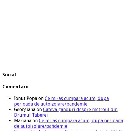
Social
Comentarii
Ionut Popa
on
Ce mi-as cumpara acum, dupa
perioada de autoizolare/pandemie
Georgiana
on
Cateva ganduri despre metroul din
Drumul Taberei
Mariana
on
Ce mi-as cumpara acum, dupa perioada
de autoizolare/pandemie