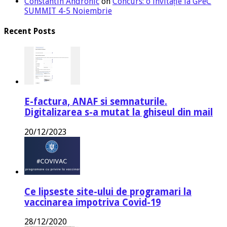
Constantin Andronic
on
Concurs: o invitație la GPeC
SUMMIT 4-5 Noiembrie
Recent Posts
E-factura, ANAF si semnaturile.
Digitalizarea s-a mutat la ghiseul din mail
20/12/2023
Ce lipseste site-ului de programari la
vaccinarea impotriva Covid-19
28/12/2020