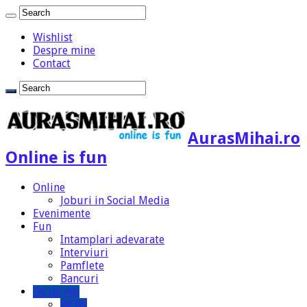
Wishlist
Despre mine
Contact
AurasMihai.ro
Online is fun
Online
Joburi in Social Media
Evenimente
Fun
Intamplari adevarate
Interviuri
Pamflete
Bancuri
De pe net
WOW