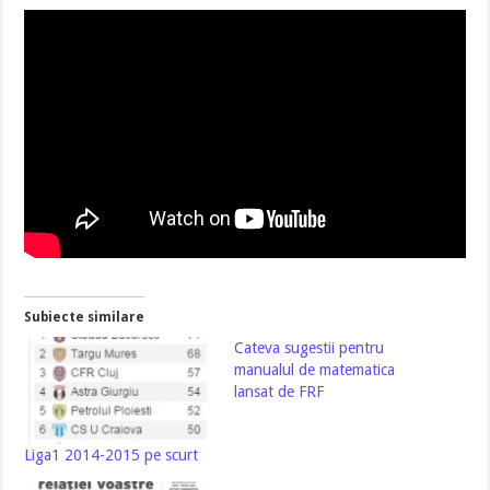
Subiecte similare
Cateva sugestii pentru
manualul de matematica
lansat de FRF
Liga1 2014-2015 pe scurt