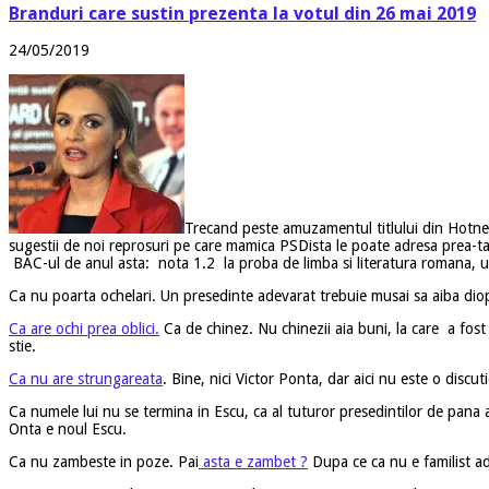
Branduri care sustin prezenta la votul din 26 mai 2019
24/05/2019
Trecand peste amuzamentul titlului din Hotne
sugestii de noi reprosuri pe care mamica PSDista le poate adresa prea-tac
BAC-ul de anul asta: nota 1.2 la proba de limba si literatura romana, un d
Ca nu poarta ochelari. Un presedinte adevarat trebuie musai sa aiba dioptri
Ca are ochi prea oblici.
Ca de chinez. Nu chinezii aia buni, la care a fost 
stie.
Ca nu are strungareata
. Bine, nici Victor Ponta, dar aici nu este o discut
Ca numele lui nu se termina in Escu, ca al tuturor presedintilor de pana
Onta e noul Escu.
Ca nu zambeste in poze. Pai
asta e zambet ?
Dupa ce ca nu e familist ad