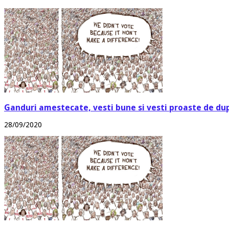
Ganduri amestecate, vesti bune si vesti proaste de du
28/09/2020