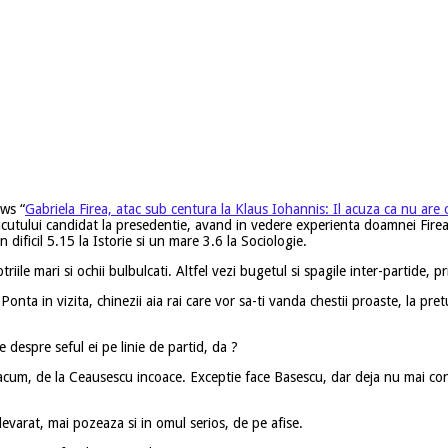
ws “
Gabriela Firea, atac sub centura la Klaus Iohannis: Il acuza ca nu are 
utului candidat la presedentie, avand in vedere experienta doamnei Firea in
ificil 5.15 la Istorie si un mare 3.6 la Sociologie.
ile mari si ochii bulbulcati. Altfel vezi bugetul si spagile inter-partide, p
Ponta in vizita, chinezii aia rai care vor sa-ti vanda chestii proaste, la p
ie despre seful ei pe linie de partid, da ?
 acum, de la Ceausescu incoace. Exceptie face Basescu, dar deja nu mai co
evarat, mai pozeaza si in omul serios, de pe afise.