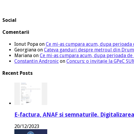
Social
Comentarii
Ionut Popa
on
Ce mi-as cumpara acum, dupa perioada 
Georgiana
on
Cateva ganduri despre metroul din Drum
Mariana
on
Ce mi-as cumpara acum, dupa perioada de
Constantin Andronic
on
Concurs: o invitație la GPeC 
Recent Posts
E-factura, ANAF si semnaturile. Digitalizarea
20/12/2023