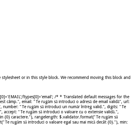
e stylesheet or in this style block. We recommend moving this block and
]='EMAIL';ftypes[0]='email'; /* * Translated default messages for the
st câmp.", email: "Te rugăm să introduci o adresă de email validă", url:
", number: "Te rugăm să introduci un număr întreg valid.", digits: "Te
", accept: "Te rugăm să introduci o valoare cu o extensie validă.",
in {0} caractere."), rangelength: $.validator.format("Te rugăm să
mat("Te rugăm să introduci o valoare egal sau mai mică decât {0}."), min: