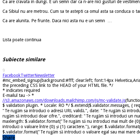
Ca are cravata in dungi. E un semn clar ca n-are nici gusturi de vestimentat
Ca Sibiul nu are metrou. Cum sa te astepti ca omul asta sa conduca o tara
Ca are alunita. Pe frunte. Daca nici asta nu e un semn …
Lista poate continua
Subiecte similare
9
Facebook
Twitter
Newsletter
#mc_embed_signup{background:#fff; clear:left; font:14px Helvetica,Arial
the preceding CSS link to the HEAD of your HTML file. */
*
indicates required
E-mailul tau ->
*
//s3.amazonaws.com/downloads.mailchimp.com/js/mc-validate.js
(functi
$ validation plugin. * Locale: RO */ $.extend($.validator.messages, { req
"Te rugăm sa introduci o adresă URL validă.", date: "Te rugăm să introdu
rugăm să introduci doar cifre.", creditcard: "Te rugăm să introduci un nu
maxlength: $.validator.format("Te rugăm să nu introduci mai mult de {0} 
introduci o valoare între {0} și {1} caractere."), range: $.validator.forma
$.validator.format("Te rugăm să introduci o valoare egal sau mai mare dec
Share