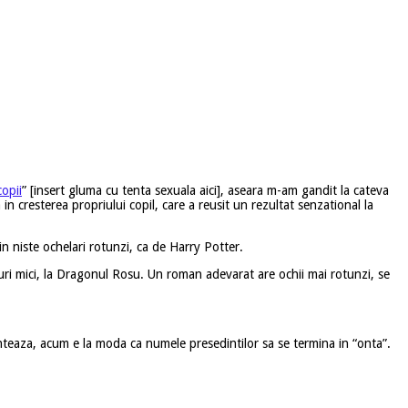
copii
” [insert gluma cu tenta sexuala aici], aseara m-am gandit la cateva
 cresterea propriului copil, care a reusit un rezultat senzational la
rin niste ochelari rotunzi, ca de Harry Potter.
returi mici, la Dragonul Rosu. Un roman adevarat are ochii mai rotunzi, se
nteaza, acum e la moda ca numele presedintilor sa se termina in “onta”.