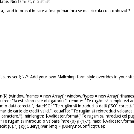
ie. Nici familist, nici stilist …
, cand in orasul in care a fost primar inca se mai circula cu autobuzul ?
,sans-serif; } /* Add your own Mailchimp form style overrides in your sit
on($) {window.fnames = new Array(); window.ftypes = new Array();fnames[0
uired: "Acest câmp este obligatoriu.", remote: "Te rugăm să completezi ace
ci o dată corectă.", dateISO: "Te rugăm să introduci o dată (ISO) corectă.
mar de carte de credit valid.", equalTo: "Te rugăm să reintroduci valoarea.
caractere."), minlength: $.validator.format("Te rugăm să introduci cel puț
t("Te rugăm să introduci o valoare între {0} și {1}."), max: $.validator.for
ât {0}.") });}(jQuery));var $mcj = jQuery.noConflict(true);