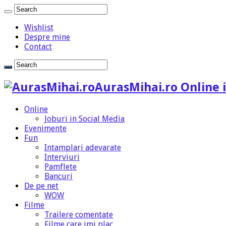
Wishlist
Despre mine
Contact
AurasMihai.ro Online i
Online
Joburi in Social Media
Evenimente
Fun
Intamplari adevarate
Interviuri
Pamflete
Bancuri
De pe net
WOW
Filme
Trailere comentate
Filme care imi plac