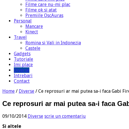
Filme care nu-mi plac
Filme ok si atat
Premiile OscAuras
Personal
Mancare
Kinect
Travel
Romina si Vali in Indonezia
Castele
Gadgets
Tutoriale
Imi place
Diverse
Intrebari
Contact
Home
/
Diverse
/
Ce reprosuri ar mai putea sa-i faca Gabi Fir
Ce reprosuri ar mai putea sa-i faca Gab
09/10/2014
Diverse
scrie un comentariu
Si altele