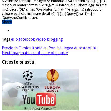
$.validator.format("Te rugăm să introduci o valoare între {0} și {1}."),
max: $.validator.format("Te rugăm să introduci o valoare egal sau mai
mică decât {0}."), min: $.validator.format("Te rugăm să introduci o
valoare egal sau mai mare decât {0}.") });}(jQuery));var $mcj =
jQuery.noConflict(true);
Share
Tags
ello
facebook
video blogging
Previous
O mica ironie cu Ponta si legea autostopului
Next
Imaginatie cu obiecte obisnuite
Citeste si asta