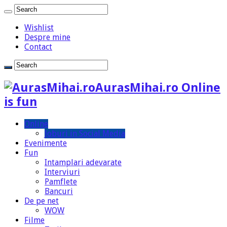
Wishlist
Despre mine
Contact
AurasMihai.ro Online
is fun
Online
Joburi in Social Media
Evenimente
Fun
Intamplari adevarate
Interviuri
Pamflete
Bancuri
De pe net
WOW
Filme