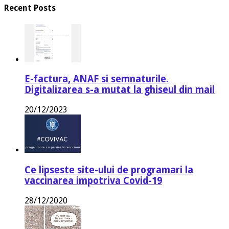
Recent Posts
E-factura, ANAF si semnaturile.
Digitalizarea s-a mutat la ghiseul din mail
20/12/2023
Ce lipseste site-ului de programari la
vaccinarea impotriva Covid-19
28/12/2020