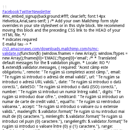
11
Facebook
Twitter
Newsletter
#mc_embed_signup{background:#fff; clear:left; font:14px
Helvetica,Arial,sans-serif; } /* Add your own Mailchimp form style
overrides in your site stylesheet or in this style block. We recommend
moving this block and the preceding CSS link to the HEAD of your
HTML file. */
*
indicates required
E-mailul tau ->
*
//s3.amazonaws.com/downloads.mailchimp.com/js/mc-
validate.js
(function($) {window.fnames = new Array(); window.ftypes =
new Array();fnames[0]='EMAIL';ftypes[0]='email'; /* * Translated
default messages for the $ validation plugin. * Locale: RO */
$.extend($.validator.messages, { required: "Acest câmp este
obligatoriu.", remote: "Te rugăm să completezi acest câmp.", email:
"Te rugăm să introduci o adresă de email validă", url: "Te rugăm sa
introduci o adresă URL validă.", date: "Te rugăm să introduci o dată
corectă.", dateISO: "Te rugăm să introduci o dată (ISO) corectă.",
number: "Te rugăm să introduci un număr întreg valid.", digits: "Te
rugăm să introduci doar cifre.", creditcard: "Te rugăm să introduci un
numar de carte de credit valid.", equalTo: "Te rugăm să reintroduci
valoarea.", accept: "Te rugăm să introduci o valoare cu o extensie
validă.", maxlength: $.validator.format("Te rugăm să nu introduci mai
mult de {0} caractere."), minlength: $.validator.format("Te rugăm să
introduci cel puțin {0} caractere."), rangelength: $.validator.format("Te
rugăm să introduci o valoare între {0} și {1} caractere."), range: