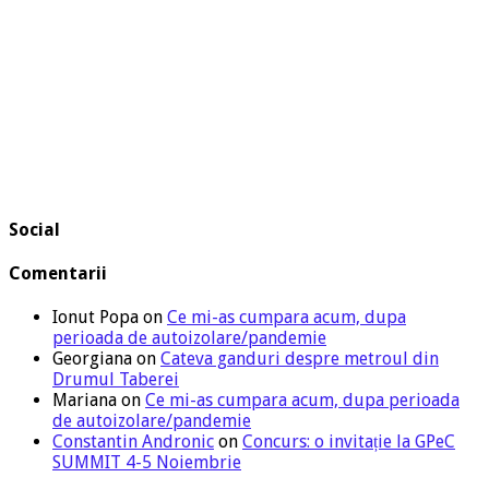
Social
Comentarii
Ionut Popa
on
Ce mi-as cumpara acum, dupa
perioada de autoizolare/pandemie
Georgiana
on
Cateva ganduri despre metroul din
Drumul Taberei
Mariana
on
Ce mi-as cumpara acum, dupa perioada
de autoizolare/pandemie
Constantin Andronic
on
Concurs: o invitație la GPeC
SUMMIT 4-5 Noiembrie