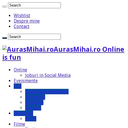
Wishlist
Despre mine
Contact
AurasMihai.ro Online
is fun
Online
Joburi in Social Media
Evenimente
Fun
Intamplari adevarate
Interviuri
Pamflete
Bancuri
De pe net
WOW
Filme