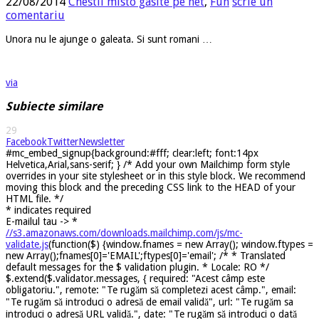
22/08/2014
Chestii misto gasite pe net
,
Fun
scrie un
comentariu
Unora nu le ajunge o galeata. Si sunt romani …
via
Subiecte similare
29
Facebook
Twitter
Newsletter
#mc_embed_signup{background:#fff; clear:left; font:14px
Helvetica,Arial,sans-serif; } /* Add your own Mailchimp form style
overrides in your site stylesheet or in this style block. We recommend
moving this block and the preceding CSS link to the HEAD of your
HTML file. */
*
indicates required
E-mailul tau ->
*
//s3.amazonaws.com/downloads.mailchimp.com/js/mc-
validate.js
(function($) {window.fnames = new Array(); window.ftypes =
new Array();fnames[0]='EMAIL';ftypes[0]='email'; /* * Translated
default messages for the $ validation plugin. * Locale: RO */
$.extend($.validator.messages, { required: "Acest câmp este
obligatoriu.", remote: "Te rugăm să completezi acest câmp.", email:
"Te rugăm să introduci o adresă de email validă", url: "Te rugăm sa
introduci o adresă URL validă.", date: "Te rugăm să introduci o dată