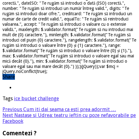
corectă.", dateISO: "Te rugăm să introduci o dată (ISO) corectă.",
number: "Te rugăm să introduci un număr întreg valid.", digits: "Te
rugăm să introduci doar cifre.", creditcard: "Te rugăm să introduci un
numar de carte de credit valid.", equalTo: "Te rugăm să reintroduci
valoarea.", accept: "Te rugăm să introduci o valoare cu o extensie
validă.", maxlength: $.validator.format("Te rugăm să nu introduci mai
mult de {0} caractere."), minlength: $.validator.format("Te rugăm să
introduci cel puțin {0} caractere."), rangelength: $.validator.format("Te
rugăm să introduci o valoare între {0} și {1} caractere."), range:
$.validator.format("Te rugăm să introduci o valoare între {0} și {1}."),
max: $.validator.format("Te rugăm să introduci o valoare egal sau mai
mică decât {0}."), min: $.validator.format("Te rugăm să introduci o
valoare egal sau mai mare decât {0}.") });}(jQuery));var $mcj =
jQuery.noConflict(true);
Share
Tags
ice bucket challenge
Previous
Cum iti dai seama ca esti prea adormit …
Next
Nastase si Udrea: teatru ieftin cu poze nefavorabile pe
Facebook
Comentezi ?