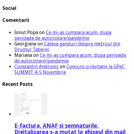
Social
Comentarii
Ionut Popa
on
Ce mi-as cumpara acum, dupa
perioada de autoizolare/pandemie
Georgiana
on
Cateva ganduri despre metroul din
Drumul Taberei
Mariana
on
Ce mi-as cumpara acum, dupa perioada
de autoizolare/pandemie
Constantin Andronic
on
Concurs: o invitație la GPeC
SUMMIT 4-5 Noiembrie
Recent Posts
E-factura, ANAF si semnaturile.
Digitalizarea s-a mutat la ghiseul din mail