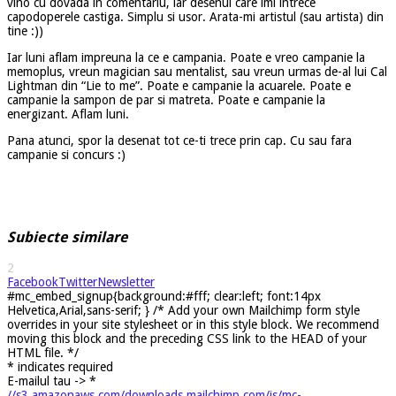
vino cu dovada in comentariu, iar desenul care imi intrece
capodoperele castiga. Simplu si usor. Arata-mi artistul (sau artista) din
tine :))
Iar luni aflam impreuna la ce e campania. Poate e vreo campanie la
memoplus, vreun magician sau mentalist, sau vreun urmas de-al lui Cal
Lightman din “Lie to me”. Poate e campanie la acuarele. Poate e
campanie la sampon de par si matreta. Poate e campanie la
energizant. Aflam luni.
Pana atunci, spor la desenat tot ce-ti trece prin cap. Cu sau fara
campanie si concurs :)
Subiecte similare
2
Facebook
Twitter
Newsletter
#mc_embed_signup{background:#fff; clear:left; font:14px
Helvetica,Arial,sans-serif; } /* Add your own Mailchimp form style
overrides in your site stylesheet or in this style block. We recommend
moving this block and the preceding CSS link to the HEAD of your
HTML file. */
*
indicates required
E-mailul tau ->
*
//s3.amazonaws.com/downloads.mailchimp.com/js/mc-