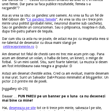
unei femei. Dar pana sa faca publice rezultatele, femeia s-a
razgandit”?
Asa as vrea sa stiu: ce gandesc unii oameni. As vrea sa fiu un fel de
Mel Gibson din “
Ce gandesc femeile
“. As vrea sa stiu ce-i trece prin
minte unui politist (probabil nimic, neuronul doarme sub cascheta).
Sau ce gandeste un concursoman. Sau o pitipoanca, noaptea-n club,
dupa trei-patru pahare de tequila.
Dar cum stiu ca asta nu se poate, de astazi ma joc cu imaginatia mea si
ne-talentul de desenator cu doua maini stangi pe
cetitreceprinminte.ro
:)
Am desenat tot felul de chestii care-mi trec mie acum prin cap. Pana
acum am desenat un volan, o halba de bere, un kinect, o minge de
fotbal. Si un mini castel. Stiu, sunt foarte talentat. La muzica si desen
am fost intotdeauna oaia neagra a grupului :D
Astazi am desenat chestiile astea. Cred ca am evoluat, inainte desenam
si mai urat. Sunt un Salvador Dali+Picasso minimalist al bloggerilor. Un
pictor 2.0 printre mii de pixeli.
[nggallery id=25]
Daaaar …
PUN PARIU pe un banner pe o luna ca nu desenezi
mai bine ca mine!
Hai,
deseneaza pe site
tot ce-ti trece prin minte, salveaza-l pe site,