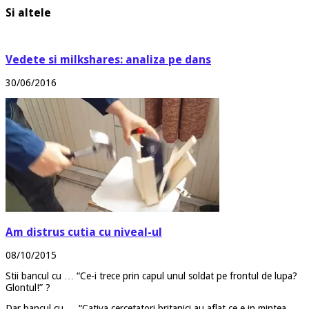
Si altele
Vedete si milkshares: analiza pe dans
30/06/2016
Am distrus cutia cu niveal-ul
08/10/2015
Stii bancul cu … “Ce-i trece prin capul unul soldat pe frontul de lupa?
Glontul!” ?
Dar bancul cu … “Cativa cercetatori britanici au aflat ce e in mintea