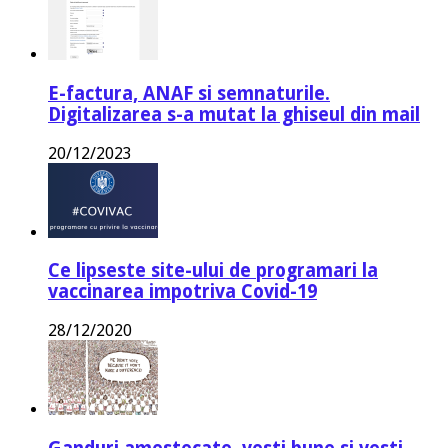
E-factura, ANAF si semnaturile.
Digitalizarea s-a mutat la ghiseul din mail
20/12/2023
Ce lipseste site-ului de programari la
vaccinarea impotriva Covid-19
28/12/2020