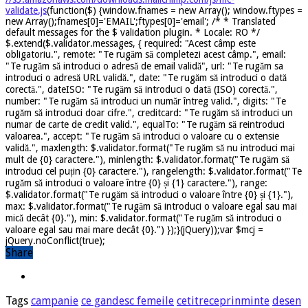
validate.js
(function($) {window.fnames = new Array(); window.ftypes =
new Array();fnames[0]='EMAIL';ftypes[0]='email'; /* * Translated
default messages for the $ validation plugin. * Locale: RO */
$.extend($.validator.messages, { required: "Acest câmp este
obligatoriu.", remote: "Te rugăm să completezi acest câmp.", email:
"Te rugăm să introduci o adresă de email validă", url: "Te rugăm sa
introduci o adresă URL validă.", date: "Te rugăm să introduci o dată
corectă.", dateISO: "Te rugăm să introduci o dată (ISO) corectă.",
number: "Te rugăm să introduci un număr întreg valid.", digits: "Te
rugăm să introduci doar cifre.", creditcard: "Te rugăm să introduci un
numar de carte de credit valid.", equalTo: "Te rugăm să reintroduci
valoarea.", accept: "Te rugăm să introduci o valoare cu o extensie
validă.", maxlength: $.validator.format("Te rugăm să nu introduci mai
mult de {0} caractere."), minlength: $.validator.format("Te rugăm să
introduci cel puțin {0} caractere."), rangelength: $.validator.format("Te
rugăm să introduci o valoare între {0} și {1} caractere."), range:
$.validator.format("Te rugăm să introduci o valoare între {0} și {1}."),
max: $.validator.format("Te rugăm să introduci o valoare egal sau mai
mică decât {0}."), min: $.validator.format("Te rugăm să introduci o
valoare egal sau mai mare decât {0}.") });}(jQuery));var $mcj =
jQuery.noConflict(true);
Share
Tags
campanie
ce gandesc femeile
cetitreceprinminte
desen