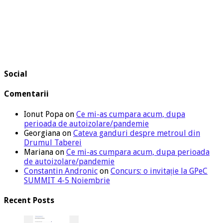
Social
Comentarii
Ionut Popa
on
Ce mi-as cumpara acum, dupa
perioada de autoizolare/pandemie
Georgiana
on
Cateva ganduri despre metroul din
Drumul Taberei
Mariana
on
Ce mi-as cumpara acum, dupa perioada
de autoizolare/pandemie
Constantin Andronic
on
Concurs: o invitație la GPeC
SUMMIT 4-5 Noiembrie
Recent Posts