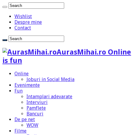
Wishlist
Despre mine
Contact
AurasMihai.ro Online
is fun
Online
Joburi in Social Media
Evenimente
Fun
Intamplari adevarate
Interviuri
Pamflete
Bancuri
De pe net
WOW
Filme