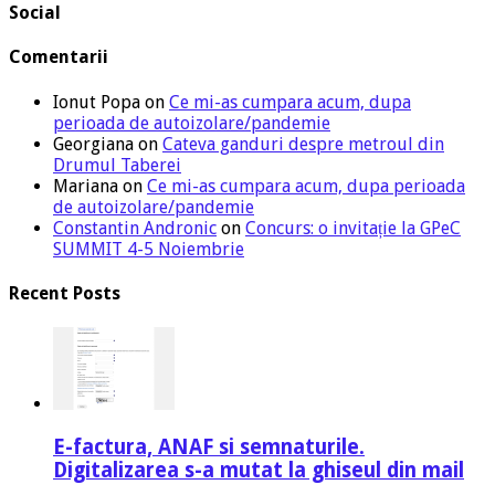
Social
Comentarii
Ionut Popa
on
Ce mi-as cumpara acum, dupa
perioada de autoizolare/pandemie
Georgiana
on
Cateva ganduri despre metroul din
Drumul Taberei
Mariana
on
Ce mi-as cumpara acum, dupa perioada
de autoizolare/pandemie
Constantin Andronic
on
Concurs: o invitație la GPeC
SUMMIT 4-5 Noiembrie
Recent Posts
E-factura, ANAF si semnaturile.
Digitalizarea s-a mutat la ghiseul din mail