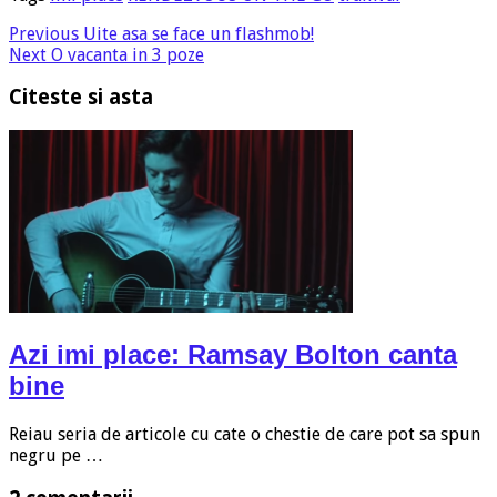
Previous
Uite asa se face un flashmob!
Next
O vacanta in 3 poze
Citeste si asta
Azi imi place: Ramsay Bolton canta
bine
Reiau seria de articole cu cate o chestie de care pot sa spun
negru pe …