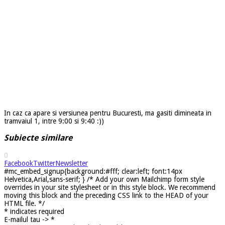
In caz ca apare si versiunea pentru Bucuresti, ma gasiti dimineata in
tramvaiul 1, intre 9:00 si 9:40 :))
Subiecte similare
0
Facebook
Twitter
Newsletter
#mc_embed_signup{background:#fff; clear:left; font:14px
Helvetica,Arial,sans-serif; } /* Add your own Mailchimp form style
overrides in your site stylesheet or in this style block. We recommend
moving this block and the preceding CSS link to the HEAD of your
HTML file. */
*
indicates required
E-mailul tau ->
*