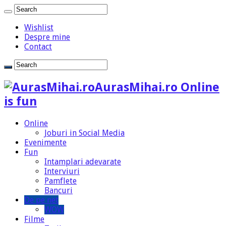
Wishlist
Despre mine
Contact
AurasMihai.ro Online
is fun
Online
Joburi in Social Media
Evenimente
Fun
Intamplari adevarate
Interviuri
Pamflete
Bancuri
De pe net
WOW
Filme