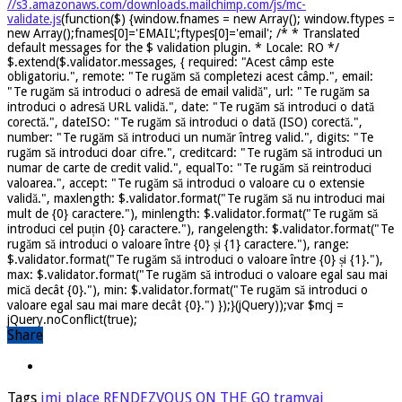
//s3.amazonaws.com/downloads.mailchimp.com/js/mc-
validate.js
(function($) {window.fnames = new Array(); window.ftypes =
new Array();fnames[0]='EMAIL';ftypes[0]='email'; /* * Translated
default messages for the $ validation plugin. * Locale: RO */
$.extend($.validator.messages, { required: "Acest câmp este
obligatoriu.", remote: "Te rugăm să completezi acest câmp.", email:
"Te rugăm să introduci o adresă de email validă", url: "Te rugăm sa
introduci o adresă URL validă.", date: "Te rugăm să introduci o dată
corectă.", dateISO: "Te rugăm să introduci o dată (ISO) corectă.",
number: "Te rugăm să introduci un număr întreg valid.", digits: "Te
rugăm să introduci doar cifre.", creditcard: "Te rugăm să introduci un
numar de carte de credit valid.", equalTo: "Te rugăm să reintroduci
valoarea.", accept: "Te rugăm să introduci o valoare cu o extensie
validă.", maxlength: $.validator.format("Te rugăm să nu introduci mai
mult de {0} caractere."), minlength: $.validator.format("Te rugăm să
introduci cel puțin {0} caractere."), rangelength: $.validator.format("Te
rugăm să introduci o valoare între {0} și {1} caractere."), range:
$.validator.format("Te rugăm să introduci o valoare între {0} și {1}."),
max: $.validator.format("Te rugăm să introduci o valoare egal sau mai
mică decât {0}."), min: $.validator.format("Te rugăm să introduci o
valoare egal sau mai mare decât {0}.") });}(jQuery));var $mcj =
jQuery.noConflict(true);
Share
Tags
imi place
RENDEZVOUS ON THE GO
tramvai