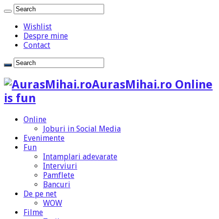
Wishlist
Despre mine
Contact
AurasMihai.ro Online
is fun
Online
Joburi in Social Media
Evenimente
Fun
Intamplari adevarate
Interviuri
Pamflete
Bancuri
De pe net
WOW
Filme