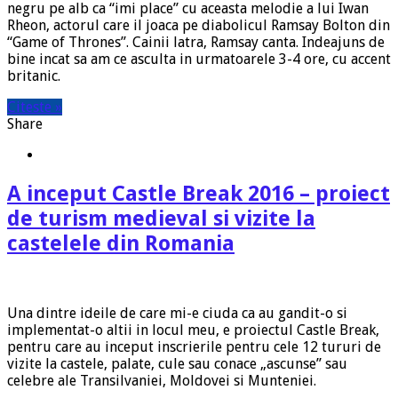
negru pe alb ca “imi place” cu aceasta melodie a lui Iwan
Rheon, actorul care il joaca pe diabolicul Ramsay Bolton din
“Game of Thrones”. Cainii latra, Ramsay canta. Indeajuns de
bine incat sa am ce asculta in urmatoarele 3-4 ore, cu accent
britanic.
Citeste »
Share
A inceput Castle Break 2016 – proiect
de turism medieval si vizite la
castelele din Romania
Una dintre ideile de care mi-e ciuda ca au gandit-o si
implementat-o altii in locul meu, e proiectul Castle Break,
pentru care au inceput inscrierile pentru cele 12 tururi de
vizite la castele, palate, cule sau conace „ascunse” sau
celebre ale Transilvaniei, Moldovei si Munteniei.