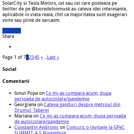
SolarCity si Tesla Motors, cel sau cei care posteaza pe
twitter de pe @boredelonmusk au cateva idei interesante,
aplicabile in viata reala, chit ca majoritatea sunt exagerari
voite sau pline de sarcasm.
Citeste »
Share
Page 1 of 7
1
2
3
4
5
»
...
Last »
Social
Comentarii
Ionut Popa
on
Ce mi-as cumpara acum, dupa
perioada de autoizolare/pandemie
Georgiana
on
Cateva ganduri despre metroul din
Drumul Taberei
Mariana
on
Ce mi-as cumpara acum, dupa perioada
de autoizolare/pandemie
Constantin Andronic
on
Concurs: o invitație la GPeC
SUMMIT 4-5 Noiembrie