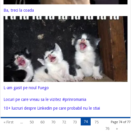
Ba, treci la coada
L-am gasit pe noul Fuego
Locuri pe care vreau sa le vizitez #prinromania
10+ lucruri despre Linkedin pe care probabil nu le stiai
74
« First
...
50
60
70
72
73
75
Page 74 of 77
76
»