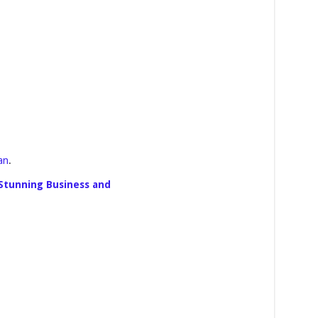
an
.
 Stunning Business and