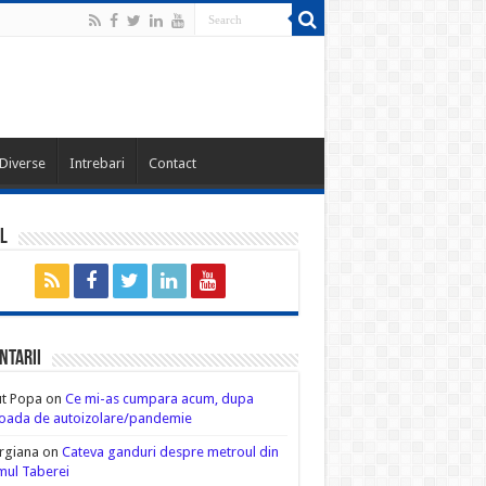
Diverse
Intrebari
Contact
l
ntarii
ut Popa
on
Ce mi-as cumpara acum, dupa
oada de autoizolare/pandemie
rgiana
on
Cateva ganduri despre metroul din
ul Taberei