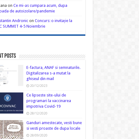
iana
on
Ce mi-as cumpara acum, dupa
oada de autoizolare/pandemie
tantin Andronic
on
Concurs: o invitație la
C SUMMIT 4-5 Noiembrie
nt Posts
E-factura, ANAF si semnaturile.
Digitalizarea s-a mutat la
ghiseul din mail
20/12/2023
Ce lipseste site-ului de
programari la vaccinarea
impotriva Covid-19
28/12/2020
Ganduri amestecate, vesti bune
si vesti proaste de dupa locale
28/09/2020