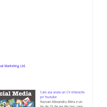
bal Marketing Ltd
.
Cam asa arata un CV interactiv
pe Youtube
Razvan Alexandru Mera e un
tip de 23 de ani din Iasi, care