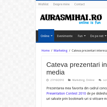
Wishlist
Despre mine
Contact
Online
Evenimente
Fun
De pe net
Home
/
Marketing
/
Cateva prezentari interes
Cateva prezentari i
media
27/10/2010
Marketing
,
Online
scr
Prezentarea mea favorita din cadrul conc
Presentation Contest 2010
de pe slideshar
uri salvate prin bookmark-uri si viitoare m