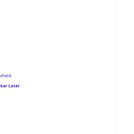
nchard
.
Year Later