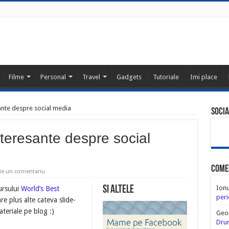
Filme
Personal
Travel
Gadgets
Tutoriale
Imi place
ante despre social media
Socia
nteresante despre social
Come
ie un comentariu
Si altele
Ion
ursului
World’s Best
peri
e plus alte cateva slide-
ateriale pe blog :)
Geo
Drum