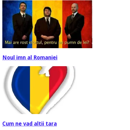
Noul imn al Romaniei
Cum ne vad altii tara