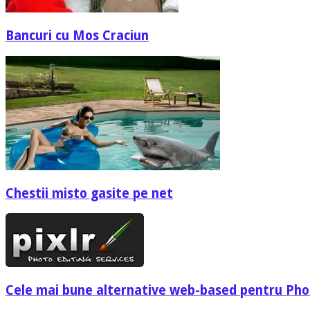
Bancuri cu Mos Craciun
Chestii misto gasite pe net
Cele mai bune alternative web-based pentru Ph