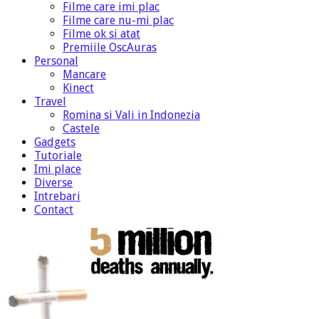
Filme care imi plac
Filme care nu-mi plac
Filme ok si atat
Premiile OscAuras
Personal
Mancare
Kinect
Travel
Romina si Vali in Indonezia
Castele
Gadgets
Tutoriale
Imi place
Diverse
Intrebari
Contact