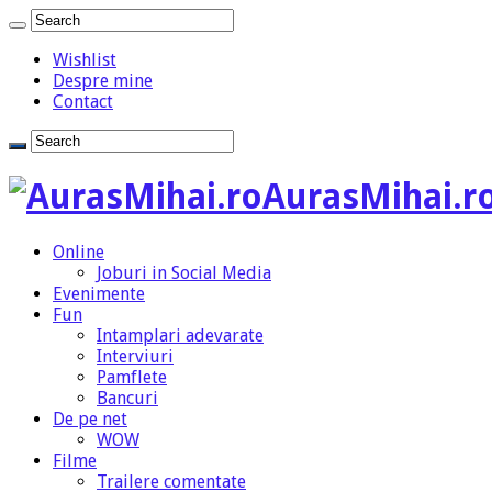
Wishlist
Despre mine
Contact
AurasMihai.ro
Online
Joburi in Social Media
Evenimente
Fun
Intamplari adevarate
Interviuri
Pamflete
Bancuri
De pe net
WOW
Filme
Trailere comentate