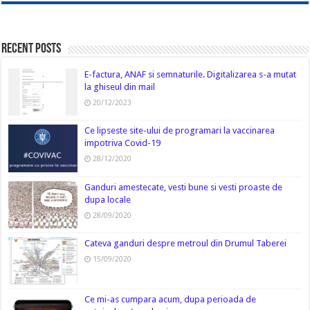
Recent Posts
E-factura, ANAF si semnaturile. Digitalizarea s-a mutat
la ghiseul din mail
20/12/2023
Ce lipseste site-ului de programari la vaccinarea
impotriva Covid-19
28/12/2020
Ganduri amestecate, vesti bune si vesti proaste de
dupa locale
28/09/2020
Cateva ganduri despre metroul din Drumul Taberei
15/09/2020
Ce mi-as cumpara acum, dupa perioada de