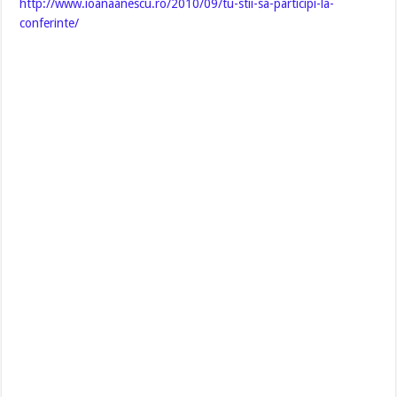
http://www.ioanaanescu.ro/2010/09/tu-stii-sa-participi-la-
conferinte/