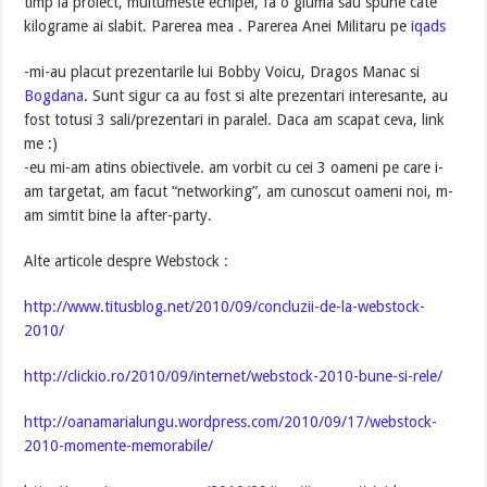
timp la proiect, multumeste echipei, fa o gluma sau spune cate
kilograme ai slabit. Parerea mea . Parerea Anei Militaru pe
iqads
-mi-au placut prezentarile lui Bobby Voicu, Dragos Manac si
Bogdana
. Sunt sigur ca au fost si alte prezentari interesante, au
fost totusi 3 sali/prezentari in paralel. Daca am scapat ceva, link
me :)
-eu mi-am atins obiectivele. am vorbit cu cei 3 oameni pe care i-
am targetat, am facut “networking”, am cunoscut oameni noi, m-
am simtit bine la after-party.
Alte articole despre Webstock :
http://www.titusblog.net/2010/09/concluzii-de-la-webstock-
2010/
http://clickio.ro/2010/09/internet/webstock-2010-bune-si-rele/
http://oanamarialungu.wordpress.com/2010/09/17/webstock-
2010-momente-memorabile/