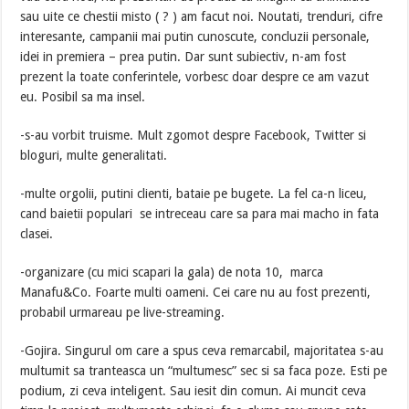
sau uite ce chestii misto ( ? ) am facut noi. Noutati, trenduri, cifre
interesante, campanii mai putin cunoscute, concluzii personale,
idei in premiera – prea putin. Dar sunt subiectiv, n-am fost
prezent la toate conferintele, vorbesc doar despre ce am vazut
eu. Posibil sa ma insel.
-s-au vorbit truisme. Mult zgomot despre Facebook, Twitter si
bloguri, multe generalitati.
-multe orgolii, putini clienti, bataie pe bugete. La fel ca-n liceu,
cand baietii populari se intreceau care sa para mai macho in fata
clasei.
-organizare (cu mici scapari la gala) de nota 10, marca
Manafu&Co. Foarte multi oameni. Cei care nu au fost prezenti,
probabil urmareau pe live-streaming.
-Gojira. Singurul om care a spus ceva remarcabil, majoritatea s-au
multumit sa tranteasca un “multumesc” sec si sa faca poze. Esti pe
podium, zi ceva inteligent. Sau iesit din comun. Ai muncit ceva