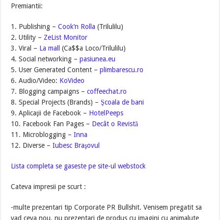
Premiantii:
1. Publishing –
Cook’n Rolla
(Trilulilu)
2. Utility –
ZeList Monitor
3. Viral –
La mall
(Ca$$a Loco/Trilulilu)
4. Social networking –
pasiunea.eu
5. User Generated Content –
plimbarescu.ro
6. Audio/Video:
KoVideo
7. Blogging campaigns –
coffeechat.ro
8. Special Projects (Brands) –
Şcoala de bani
9. Aplicaţii de Facebook –
HotelPeeps
10. Facebook Fan Pages –
Decât o Revistă
11. Microblogging –
Inna
12. Diverse –
Iubesc Braşovul
Lista completa se gaseste pe site-ul webstock
Cateva impresii pe scurt :
-multe prezentari tip Corporate PR Bullshit. Venisem pregatit sa
vad ceva nou, nu prezentari de produs cu imagini cu animalute