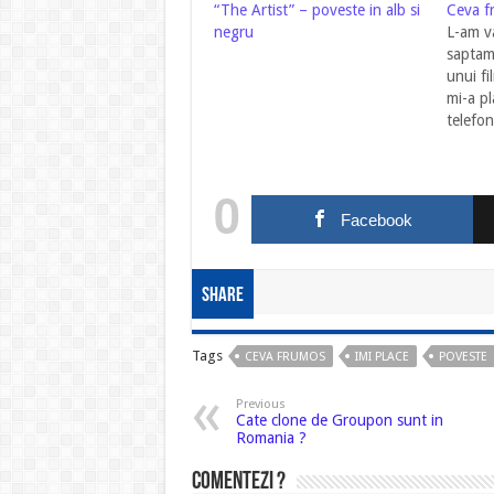
“The Artist” – poveste in alb si
Ceva f
negru
L-am v
saptama
unui fi
mi-a p
telefon
pe net,
Astazi 
Facebo
0
minute
Facebook
filmule
Share
Tags
CEVA FRUMOS
IMI PLACE
POVESTE
Previous
Cate clone de Groupon sunt in
Romania ?
Comentezi ?