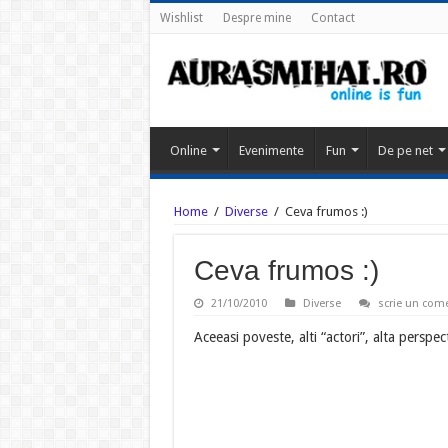
Wishlist
Despre mine
Contact
Online
Evenimente
Fun
De pe net
Home
/
Diverse
/
Ceva frumos :)
Ceva frumos :)
21/10/2010
Diverse
scrie un com
Aceeasi poveste, alti “actori”, alta perspect