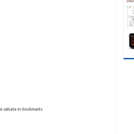
si-salvata-in-bookmarks