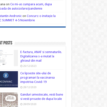
iana
on
Ce mi-as cumpara acum, dupa
oada de autoizolare/pandemie
tantin Andronic
on
Concurs: o invitație la
C SUMMIT 4-5 Noiembrie
nt Posts
E-factura, ANAF si semnaturile.
Digitalizarea s-a mutat la
ghiseul din mail
20/12/2023
Ce lipseste site-ului de
programari la vaccinarea
impotriva Covid-19
28/12/2020
Ganduri amestecate, vesti bune
si vesti proaste de dupa locale
28/09/2020