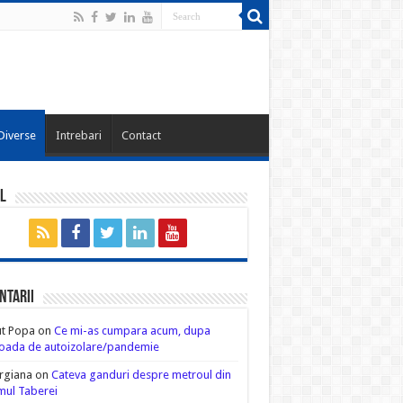
Diverse
Intrebari
Contact
l
ntarii
ut Popa
on
Ce mi-as cumpara acum, dupa
oada de autoizolare/pandemie
rgiana
on
Cateva ganduri despre metroul din
ul Taberei