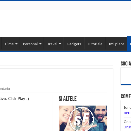
Filme
Personal
Travel
Gadgets
Tutoriale
Imi place
Socia
entariu
Come
Si altele
iva. Click Play :)
Ion
peri
Geo
Drum