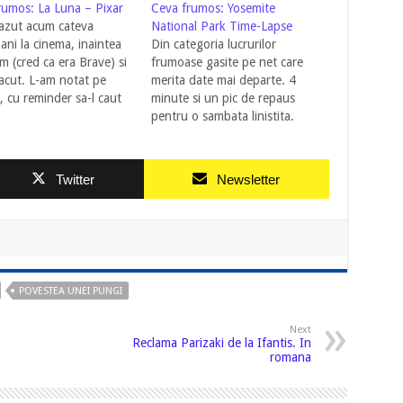
rumos: La Luna – Pixar
Ceva frumos: Yosemite
azut acum cateva
National Park Time-Lapse
ni la cinema, inaintea
Din categoria lucrurilor
lm (cred ca era Brave) si
frumoase gasite pe net care
lacut. L-am notat pe
merita date mai departe. 4
, cu reminder sa-l caut
minute si un pic de repaus
 dar am uitat de el.
pentru o sambata linistita.
l-am regasit pe
ok, in varianta de 6
. Nu scriu nimic despre
Twitter
Newsletter
t, va las sa…
POVESTEA UNEI PUNGI
Next
Reclama Parizaki de la Ifantis. In
romana