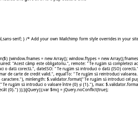
,sans-serif; } /* Add your own Mailchimp form style overrides in your sit
on($) {window.fnames = new Array(); window.ftypes = new Array();fnames[0
uired: "Acest câmp este obligatoriu.", remote: "Te rugăm să completezi ace
ci o dată corectă.", dateISO: "Te rugăm să introduci o dată (ISO) corectă.
mar de carte de credit valid.", equalTo: "Te rugăm să reintroduci valoarea.
caractere."), minlength: $.validator.format("Te rugăm să introduci cel puț
t("Te rugăm să introduci o valoare între {0} și {1}."), max: $.validator.for
ât {0}.") });}(jQuery));var $mcj = jQuery.noConflict(true);