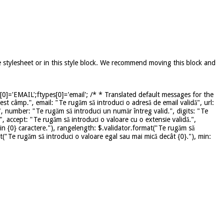
e stylesheet or in this style block. We recommend moving this block and
]='EMAIL';ftypes[0]='email'; /* * Translated default messages for the
st câmp.", email: "Te rugăm să introduci o adresă de email validă", url:
", number: "Te rugăm să introduci un număr întreg valid.", digits: "Te
", accept: "Te rugăm să introduci o valoare cu o extensie validă.",
in {0} caractere."), rangelength: $.validator.format("Te rugăm să
mat("Te rugăm să introduci o valoare egal sau mai mică decât {0}."), min: