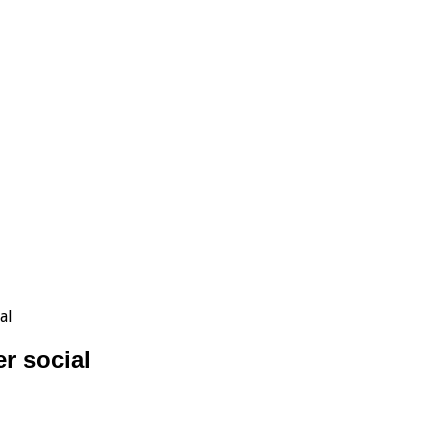
al
r social