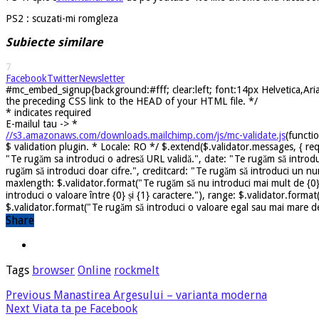
PS2 : scuzati-mi romgleza
Subiecte similare
7
Facebook
Twitter
Newsletter
#mc_embed_signup{background:#fff; clear:left; font:14px Helvetica,Arial
the preceding CSS link to the HEAD of your HTML file. */
*
indicates required
E-mailul tau ->
*
//s3.amazonaws.com/downloads.mailchimp.com/js/mc-validate.js
(functi
$ validation plugin. * Locale: RO */ $.extend($.validator.messages, { req
"Te rugăm sa introduci o adresă URL validă.", date: "Te rugăm să introdu
rugăm să introduci doar cifre.", creditcard: "Te rugăm să introduci un nu
maxlength: $.validator.format("Te rugăm să nu introduci mai mult de {0} 
introduci o valoare între {0} și {1} caractere."), range: $.validator.forma
$.validator.format("Te rugăm să introduci o valoare egal sau mai mare dec
Share
Tags
browser
Online
rockmelt
Previous
Manastirea Argesului – varianta moderna
Next
Viata ta pe Facebook