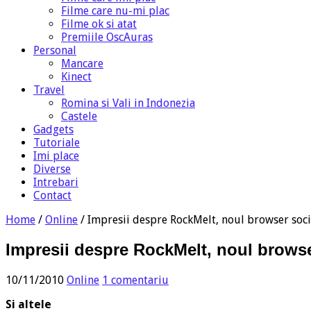
Filme care nu-mi plac
Filme ok si atat
Premiile OscAuras
Personal
Mancare
Kinect
Travel
Romina si Vali in Indonezia
Castele
Gadgets
Tutoriale
Imi place
Diverse
Intrebari
Contact
Home
/
Online
/
Impresii despre RockMelt, noul browser soci
Impresii despre RockMelt, noul browse
10/11/2010
Online
1 comentariu
Si altele