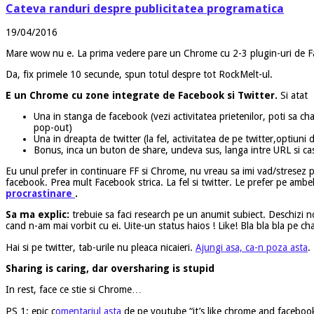
Cateva randuri despre publicitatea programatica
19/04/2016
Mare wow nu e. La prima vedere pare un Chrome cu 2-3 plugin-uri de Fac
Da, fix primele 10 secunde, spun totul despre tot RockMelt-ul.
E un Chrome cu zone integrate de Facebook si Twitter.
Si atat
Una in stanga de facebook (vezi activitatea prietenilor, poti sa cha
pop-out)
Una in dreapta de twitter (la fel, activitatea de pe twitter,optiun
Bonus, inca un buton de share, undeva sus, langa intre URL si ca
Eu unul prefer in continuare FF si Chrome, nu vreau sa imi vad/stresez p
facebook. Prea mult Facebook strica. La fel si twitter. Le prefer pe ambe
procrastinare
.
Sa ma explic:
trebuie sa faci research pe un anumit subiect. Deschizi no
cand n-am mai vorbit cu ei. Uite-un status haios ! Like! Bla bla bla pe ch
Hai si pe twitter, tab-urile nu pleaca nicaieri.
Ajungi asa, ca-n poza asta
.
Sharing is caring, dar oversharing is stupid
In rest, face ce stie si Chrome…
PS 1: epic c
omentariul asta
de pe youtube “it’s like chrome and facebook