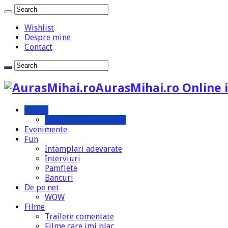
Wishlist
Despre mine
Contact
AurasMihai.ro Online i
Online
Joburi in Social Media
Evenimente
Fun
Intamplari adevarate
Interviuri
Pamflete
Bancuri
De pe net
WOW
Filme
Trailere comentate
Filme care imi plac