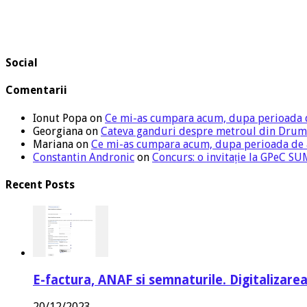
Social
Comentarii
Ionut Popa
on
Ce mi-as cumpara acum, dupa perioada 
Georgiana
on
Cateva ganduri despre metroul din Drum
Mariana
on
Ce mi-as cumpara acum, dupa perioada de
Constantin Andronic
on
Concurs: o invitație la GPeC 
Recent Posts
E-factura, ANAF si semnaturile. Digitalizarea
20/12/2023