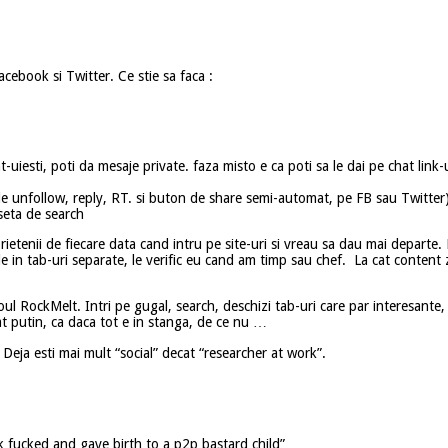
ebook si Twitter. Ce stie sa faca :
t-uiesti, poti da mesaje private. faza misto e ca poti sa le dai pe chat link-
i de unfollow, reply, RT. si buton de share semi-automat, pe FB sau Twitter
seta de search
rietenii de fiecare data cand intru pe site-uri si vreau sa dau mai departe
le in tab-uri separate, le verific eu cand am timp sau chef. La cat content
ul RockMelt. Intri pe gugal, search, deschizi tab-uri care par interesante, 
at putin, ca daca tot e in stanga, de ce nu …
 Deja esti mai mult “social” decat “researcher at work”.
 fucked and gave birth to a p2p bastard child”