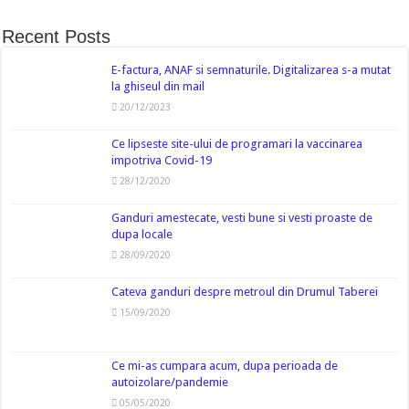
Recent Posts
E-factura, ANAF si semnaturile. Digitalizarea s-a mutat
la ghiseul din mail
20/12/2023
Ce lipseste site-ului de programari la vaccinarea
impotriva Covid-19
28/12/2020
Ganduri amestecate, vesti bune si vesti proaste de
dupa locale
28/09/2020
Cateva ganduri despre metroul din Drumul Taberei
15/09/2020
Ce mi-as cumpara acum, dupa perioada de
autoizolare/pandemie
05/05/2020