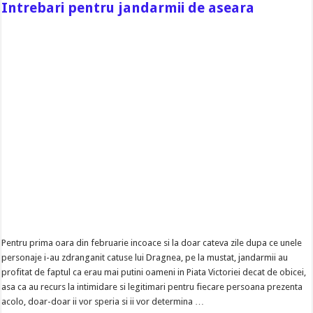
Intrebari pentru jandarmii de aseara
Pentru prima oara din februarie incoace si la doar cateva zile dupa ce unele
personaje i-au zdranganit catuse lui Dragnea, pe la mustat, jandarmii au
profitat de faptul ca erau mai putini oameni in Piata Victoriei decat de obicei,
asa ca au recurs la intimidare si legitimari pentru fiecare persoana prezenta
acolo, doar-doar ii vor speria si ii vor determina …