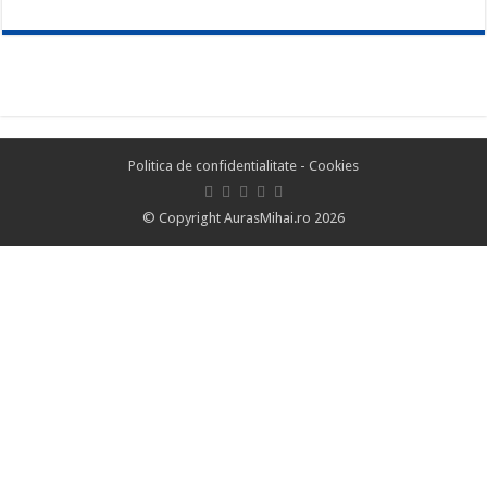
Politica de confidentialitate
-
Cookies
© Copyright AurasMihai.ro 2026