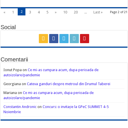
2
«
1
3
4
5
»
10
20
...
Last »
Page 2 of 21
Social
Comentarii
Ionut Popa
on
Ce mi-as cumpara acum, dupa perioada de
autoizolare/pandemie
Georgiana
on
Cateva ganduri despre metroul din Drumul Taberei
Mariana
on
Ce mi-as cumpara acum, dupa perioada de
autoizolare/pandemie
Constantin Andronic
on
Concurs: o invitație la GPeC SUMMIT 4-5
Noiembrie