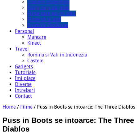
Trailere comentate
Filme care imi plac
Filme care nu-mi plac
Filme ok si atat
Premiile OscAuras
Personal
Mancare
Kinect
Travel
Romina si Vali in Indonezia
Castele
Gadgets
Tutoriale
Imi place
Diverse
Intrebari
Contact
Home
/
Filme
/
Puss in Boots se intoarce: The Three Diablos
Puss in Boots se intoarce: The Three
Diablos