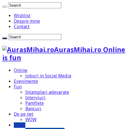
Wishlist
Despre mine
Contact
AurasMihai.ro Online
is fun
Online
Joburi in Social Media
Evenimente
Fun
Intamplari adevarate
Interviuri
Pamflete
Bancuri
De pe net
WOW
Filme