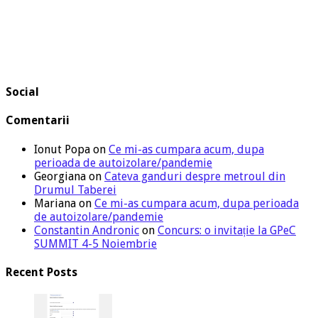
Social
Comentarii
Ionut Popa
on
Ce mi-as cumpara acum, dupa
perioada de autoizolare/pandemie
Georgiana
on
Cateva ganduri despre metroul din
Drumul Taberei
Mariana
on
Ce mi-as cumpara acum, dupa perioada
de autoizolare/pandemie
Constantin Andronic
on
Concurs: o invitație la GPeC
SUMMIT 4-5 Noiembrie
Recent Posts