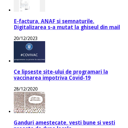
E-factura, ANAF si semnaturile.
Digitalizarea s-a mutat la ghiseul din mail
20/12/2023
Ce lipseste site-ului de programari la
vaccinarea impotriva Covid-19
28/12/2020
Ganduri amestecate, vesti bune si vesti