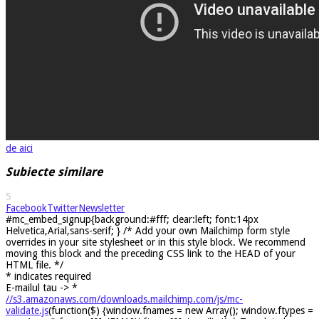
de aici
Subiecte similare
5
Facebook
Twitter
Newsletter
#mc_embed_signup{background:#fff; clear:left; font:14px
Helvetica,Arial,sans-serif; } /* Add your own Mailchimp form style
overrides in your site stylesheet or in this style block. We recommend
moving this block and the preceding CSS link to the HEAD of your
HTML file. */
*
indicates required
E-mailul tau ->
*
//s3.amazonaws.com/downloads.mailchimp.com/js/mc-
validate.js
(function($) {window.fnames = new Array(); window.ftypes =