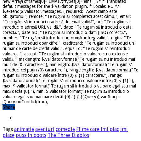
new Array();fnames[0]='EMAIL';ftypes[0]='email'; /* * Translated
default messages for the $ validation plugin. * Locale: RO */
$.extend($.validator.messages, { required: "Acest câmp este
obligatoriu.", remote: "Te rugăm să completezi acest câmp.", email:
"Te rugăm să introduci o adresă de email validă", url: "Te rugăm sa
introduci o adresă URL validă.", date: "Te rugăm să introduci o dată
corectă.", dateISO: "Te rugăm să introduci o dată (ISO) corectă.",
number: "Te rugăm să introduci un număr întreg valid.", digits: "Te
rugăm să introduci doar cifre.", creditcard: "Te rugăm să introduci un
numar de carte de credit valid.", equalTo: "Te rugăm să reintroduci
valoarea.", accept: "Te rugăm să introduci o valoare cu o extensie
validă.", maxlength: $.validator.format("Te rugăm să nu introduci mai
mult de {0} caractere."), minlength: $.validator.format("Te rugăm să
introduci cel puțin {0} caractere."), rangelength: $.validator.format("Te
rugăm să introduci o valoare între {0} și {1} caractere."), range:
$.validator.format("Te rugăm să introduci o valoare între {0} și {1}."),
max: $.validator.format("Te rugăm să introduci o valoare egal sau mai
mică decât {0}."), min: $.validator.format("Te rugăm să introduci o
valoare egal sau mai mare decât {0}.") });}(jQuery));var $mcj =
jQuery.noConflict(true);
Share
Tags
animatie
aventuri
comedie
Filme care imi plac
imi
place
puss in boots
The Three Diablos