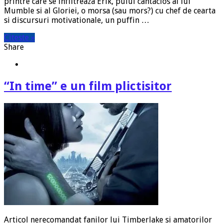
printre care se infiltreaza Erik, puiul cantacios al lui
Mumble si al Gloriei, o morsa (sau mors?) cu chef de cearta
si discursuri motivationale, un puffin …
Citeste »
Share
“In time” e un film plictisitor
Articol nerecomandat fanilor lui Timberlake si amatorilor