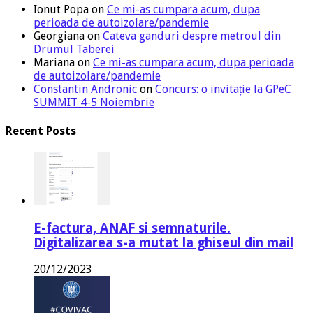
Ionut Popa
on
Ce mi-as cumpara acum, dupa
perioada de autoizolare/pandemie
Georgiana
on
Cateva ganduri despre metroul din
Drumul Taberei
Mariana
on
Ce mi-as cumpara acum, dupa perioada
de autoizolare/pandemie
Constantin Andronic
on
Concurs: o invitație la GPeC
SUMMIT 4-5 Noiembrie
Recent Posts
E-factura, ANAF si semnaturile.
Digitalizarea s-a mutat la ghiseul din mail
20/12/2023