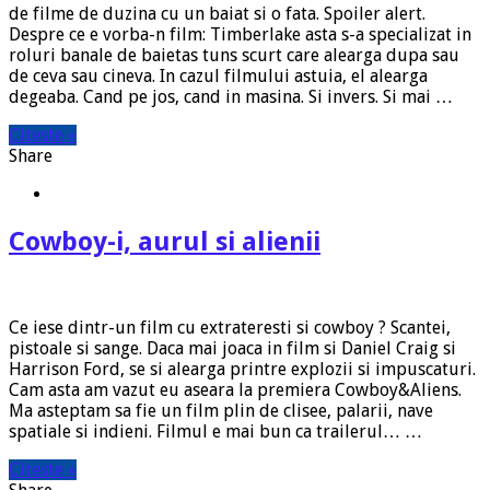
de filme de duzina cu un baiat si o fata. Spoiler alert.
Despre ce e vorba-n film: Timberlake asta s-a specializat in
roluri banale de baietas tuns scurt care alearga dupa sau
de ceva sau cineva. In cazul filmului astuia, el alearga
degeaba. Cand pe jos, cand in masina. Si invers. Si mai …
Citeste »
Share
Cowboy-i, aurul si alienii
Ce iese dintr-un film cu extrateresti si cowboy ? Scantei,
pistoale si sange. Daca mai joaca in film si Daniel Craig si
Harrison Ford, se si alearga printre explozii si impuscaturi.
Cam asta am vazut eu aseara la premiera Cowboy&Aliens.
Ma asteptam sa fie un film plin de clisee, palarii, nave
spatiale si indieni. Filmul e mai bun ca trailerul… …
Citeste »