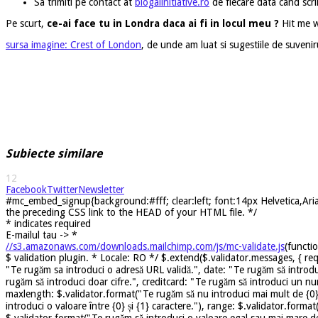
Sa trimiti pe contact at
blogalinitiative.ro
de fiecare data cand scri
Pe scurt,
ce-ai face tu in Londra daca ai fi in locul meu ?
Hit me w
sursa imagine: Crest of London
, de unde am luat si sugestiile de suveniru
Subiecte similare
12
Facebook
Twitter
Newsletter
#mc_embed_signup{background:#fff; clear:left; font:14px Helvetica,Arial
the preceding CSS link to the HEAD of your HTML file. */
*
indicates required
E-mailul tau ->
*
//s3.amazonaws.com/downloads.mailchimp.com/js/mc-validate.js
(functi
$ validation plugin. * Locale: RO */ $.extend($.validator.messages, { req
"Te rugăm sa introduci o adresă URL validă.", date: "Te rugăm să introdu
rugăm să introduci doar cifre.", creditcard: "Te rugăm să introduci un nu
maxlength: $.validator.format("Te rugăm să nu introduci mai mult de {0} 
introduci o valoare între {0} și {1} caractere."), range: $.validator.forma
$.validator.format("Te rugăm să introduci o valoare egal sau mai mare dec