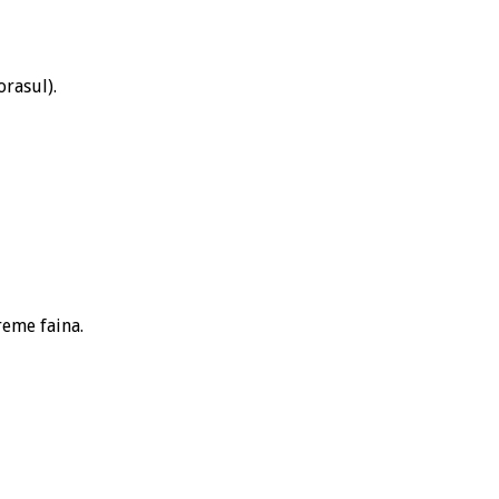
orasul).
vreme faina.