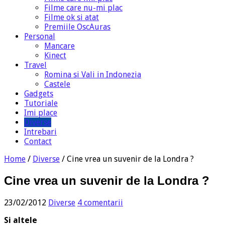
Filme care nu-mi plac
Filme ok si atat
Premiile OscAuras
Personal
Mancare
Kinect
Travel
Romina si Vali in Indonezia
Castele
Gadgets
Tutoriale
Imi place
Diverse
Intrebari
Contact
Home
/
Diverse
/
Cine vrea un suvenir de la Londra ?
Cine vrea un suvenir de la Londra ?
23/02/2012
Diverse
4 comentarii
Si altele