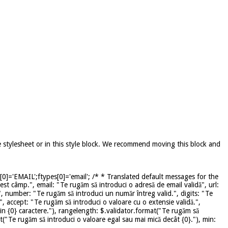
e stylesheet or in this style block. We recommend moving this block and
]='EMAIL';ftypes[0]='email'; /* * Translated default messages for the
st câmp.", email: "Te rugăm să introduci o adresă de email validă", url:
", number: "Te rugăm să introduci un număr întreg valid.", digits: "Te
", accept: "Te rugăm să introduci o valoare cu o extensie validă.",
in {0} caractere."), rangelength: $.validator.format("Te rugăm să
mat("Te rugăm să introduci o valoare egal sau mai mică decât {0}."), min: