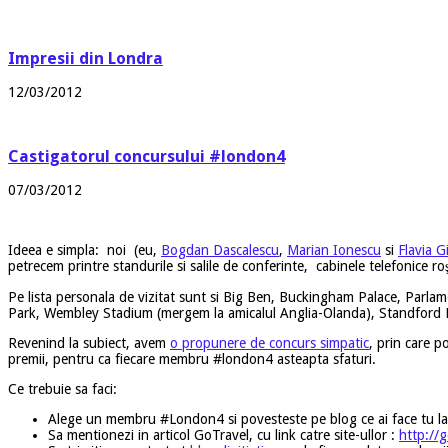
Impresii din Londra
12/03/2012
Castigatorul concursului #london4
07/03/2012
Ideea e simpla: noi (eu,
Bogdan Dascalescu
,
Marian Ionescu
si
Flavia G
petrecem printre standurile si salile de conferinte, cabinele telefonice roş
Pe lista personala de vizitat sunt si Big Ben, Buckingham Palace, Parl
Park, Wembley Stadium (mergem la amicalul Anglia-Olanda), Standford Br
Revenind la subiect, avem
o propunere de concurs simpatic
, prin care p
premii, pentru ca fiecare membru #london4 asteapta sfaturi.
Ce trebuie sa faci:
Alege un membru #London4 si povesteste pe blog ce ai face tu la Lon
Sa mentionezi in articol GoTravel, cu link catre site-ullor :
http://g