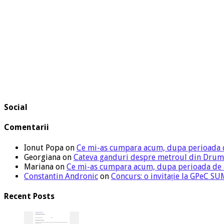
Social
Comentarii
Ionut Popa
on
Ce mi-as cumpara acum, dupa perioada 
Georgiana
on
Cateva ganduri despre metroul din Drum
Mariana
on
Ce mi-as cumpara acum, dupa perioada de
Constantin Andronic
on
Concurs: o invitație la GPeC 
Recent Posts