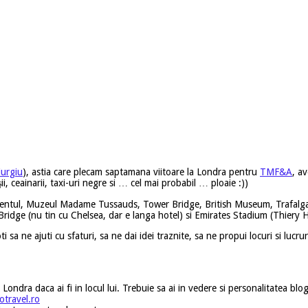
iurgiu
), astia care plecam saptamana viitoare la Londra pentru
TMF&A
, a
ii, ceainarii, taxi-uri negre si … cel mai probabil … ploaie :))
amentul, Muzeul Madame Tussauds, Tower Bridge, British Museum, Trafalga
idge (nu tin cu Chelsea, dar e langa hotel) si Emirates Stadium (Thiery 
oti sa ne ajuti cu sfaturi, sa ne dai idei traznite, sa ne propui locuri si luc
dra daca ai fi in locul lui. Trebuie sa ai in vedere si personalitatea blog
otravel.ro