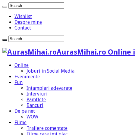
Wishlist
Despre mine
Contact
AurasMihai.ro Online i
Online
Joburi in Social Media
Evenimente
Fun
Intamplari adevarate
Interviuri
Pamflete
Bancuri
De pe net
WOW
Filme
Trailere comentate
Filme care imi plac