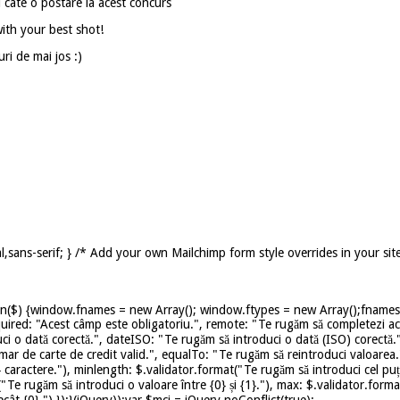
i cate o postare la acest concurs
ith your best shot!
ri de mai jos :)
,sans-serif; } /* Add your own Mailchimp form style overrides in your sit
on($) {window.fnames = new Array(); window.ftypes = new Array();fnames[0
uired: "Acest câmp este obligatoriu.", remote: "Te rugăm să completezi ace
ci o dată corectă.", dateISO: "Te rugăm să introduci o dată (ISO) corectă.
mar de carte de credit valid.", equalTo: "Te rugăm să reintroduci valoarea.
caractere."), minlength: $.validator.format("Te rugăm să introduci cel puț
t("Te rugăm să introduci o valoare între {0} și {1}."), max: $.validator.for
ât {0}.") });}(jQuery));var $mcj = jQuery.noConflict(true);