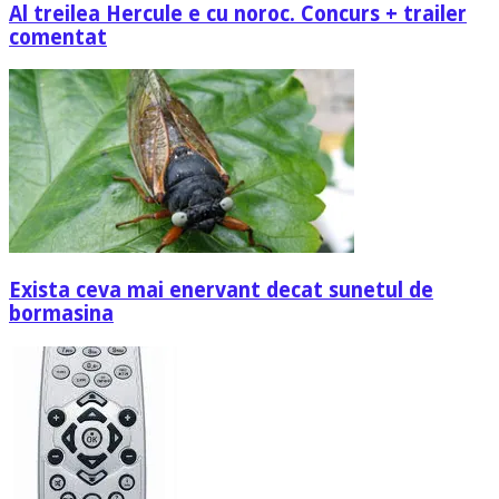
Al treilea Hercule e cu noroc. Concurs + trailer
comentat
Exista ceva mai enervant decat sunetul de
bormasina