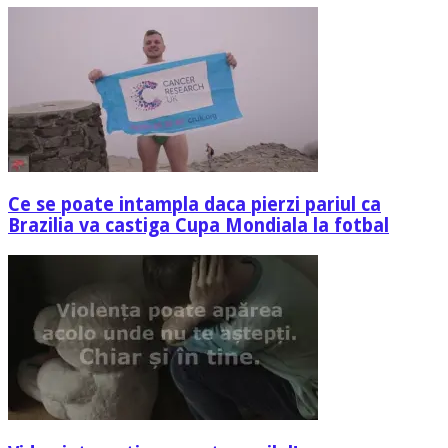
Ce se poate intampla daca pierzi pariul ca
Brazilia va castiga Cupa Mondiala la fotbal