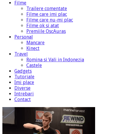
Filme
Trailere comentate
Filme care imi plac
Filme care nu-mi plac
Filme ok si atat
Premiile OscAuras
Personal
Mancare
Kinect
Travel
Romina si Vali in Indonezia
Castele
Gadgets
Tutoriale
Imi place
Diverse
Intrebari
Contact