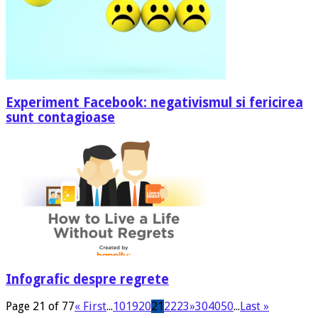
Experiment Facebook: negativismul si fericirea
sunt contagioase
Infografic despre regrete
Page 21 of 77
« First
...
10
19
20
21
22
23
»
30
40
50
...
Last »