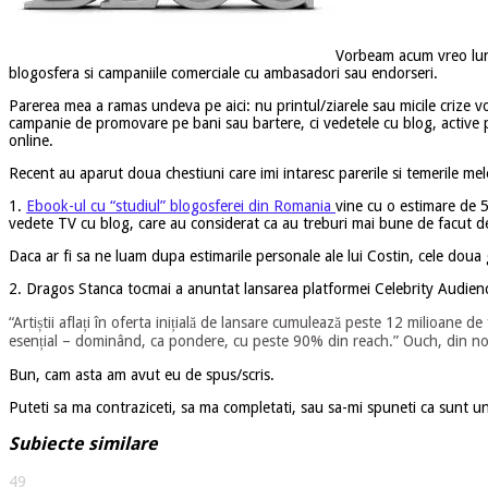
Vorbeam acum vreo luna
blogosfera si campaniile comerciale cu ambasadori sau endorseri.
Parerea mea a ramas undeva pe aici: nu printul/ziarele sau micile crize vo
campanie de promovare pe bani sau bartere, ci vedetele cu blog, active p
online.
Recent au aparut doua chestiuni care imi intaresc parerile si temerile me
1.
Ebook-ul cu “studiul” blogosferei din Romania
vine cu o estimare de 50
vedete TV cu blog, care au considerat ca au treburi mai bune de facut deca
Daca ar fi sa ne luam dupa estimarile personale ale lui Costin, cele doua
2. Dragos Stanca tocmai a anuntat lansarea platformei Celebrity Audiences
“Artiștii aflați în oferta inițială de lansare cumulează peste 12 milioane de
esențial – dominând, ca pondere, cu peste 90% din reach.” Ouch, din n
Bun, cam asta am avut eu de spus/scris.
Puteti sa ma contraziceti, sa ma completati, sau sa-mi spuneti ca sunt 
Subiecte similare
49