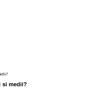
edii?
i si medii?