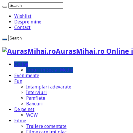
Wishlist
Despre mine
Contact
AurasMihai.ro Online i
Online
Joburi in Social Media
Evenimente
Fun
Intamplari adevarate
Interviuri
Pamflete
Bancuri
De pe net
WOW
Filme
Trailere comentate
Filme care imi plac