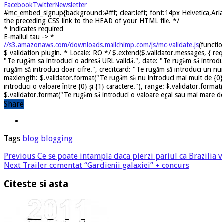
Facebook
Twitter
Newsletter
#mc_embed_signup{background:#fff; clear:left; font:14px Helvetica,Arial
the preceding CSS link to the HEAD of your HTML file. */
*
indicates required
E-mailul tau ->
*
//s3.amazonaws.com/downloads.mailchimp.com/js/mc-validate.js
(functi
$ validation plugin. * Locale: RO */ $.extend($.validator.messages, { req
"Te rugăm sa introduci o adresă URL validă.", date: "Te rugăm să introdu
rugăm să introduci doar cifre.", creditcard: "Te rugăm să introduci un nu
maxlength: $.validator.format("Te rugăm să nu introduci mai mult de {0} 
introduci o valoare între {0} și {1} caractere."), range: $.validator.forma
$.validator.format("Te rugăm să introduci o valoare egal sau mai mare dec
Share
Tags
blog
blogging
Previous
Ce se poate intampla daca pierzi pariul ca Brazilia 
Next
Trailer comentat “Gardienii galaxiei” + concurs
Citeste si asta