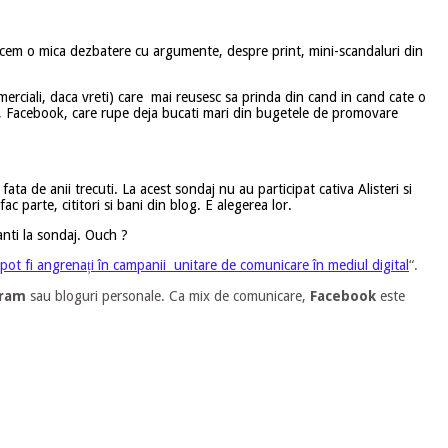
cem o mica dezbatere cu argumente, despre print, mini-scandaluri din
omerciali, daca vreti) care mai reusesc sa prinda din cand in cand cate o
es, Facebook, care rupe deja bucati mari din bugetele de promovare
ta de anii trecuti. La acest sondaj nu au participat cativa Alisteri si
 parte, cititori si bani din blog. E alegerea lor.
anti la sondaj. Ouch ?
i pot fi angrenați în campanii unitare de comunicare în mediul digital
“.
gram
sau bloguri personale. Ca mix de comunicare,
Facebook
este