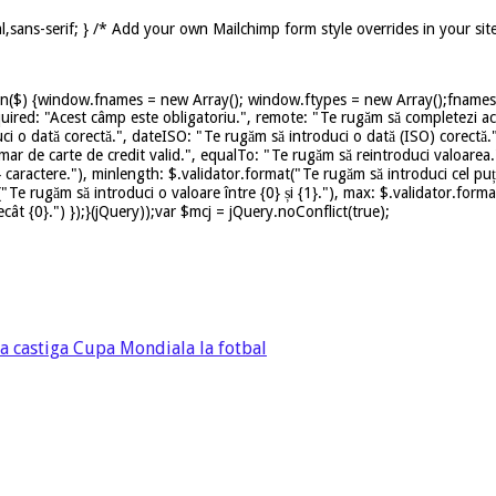
,sans-serif; } /* Add your own Mailchimp form style overrides in your sit
on($) {window.fnames = new Array(); window.ftypes = new Array();fnames[0
uired: "Acest câmp este obligatoriu.", remote: "Te rugăm să completezi ace
ci o dată corectă.", dateISO: "Te rugăm să introduci o dată (ISO) corectă.
mar de carte de credit valid.", equalTo: "Te rugăm să reintroduci valoarea.
caractere."), minlength: $.validator.format("Te rugăm să introduci cel puț
t("Te rugăm să introduci o valoare între {0} și {1}."), max: $.validator.for
ât {0}.") });}(jQuery));var $mcj = jQuery.noConflict(true);
va castiga Cupa Mondiala la fotbal