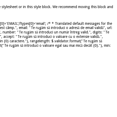
e stylesheet or in this style block. We recommend moving this block and
]='EMAIL';ftypes[0]='email'; /* * Translated default messages for the
st câmp.", email: "Te rugăm să introduci o adresă de email validă", url:
", number: "Te rugăm să introduci un număr întreg valid.", digits: "Te
", accept: "Te rugăm să introduci o valoare cu o extensie validă.",
in {0} caractere."), rangelength: $.validator.format("Te rugăm să
mat("Te rugăm să introduci o valoare egal sau mai mică decât {0}."), min: