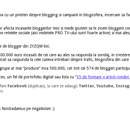
 cu un prieten despre blogging si campanii in blogosfera, incercam sa fa
r afecta incasarile bloggerilor mici si medii (putem sa le zicem bloggerii c
e retelele sociale (aici vedetele PRO TV-ului sunt foarte active) si mai al
le de blogger din ZYZQW list.
0.000 euro incasati de cei care au ales sa raspunda la sondaj, in crestere fa
t sa raspunda la cele cateva intrebari despre trafic, blogosfera din care fac
 grupe ar mai “produce” inca 500.000, cat toti cei 574 de bloggeri particip
, un fel de portofoliu digital sau lista cu “
35 de formații și artiști român
 fani
Facebook
(duplicați), la care se adaugă
Twitter, Youtube, Insta
ou.
un Nostradamus pe negativism :)