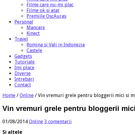
Filme care nu-mi plac
Filme ok si atat
Premiile OscAuras
Personal
Mancare
Kinect
Travel
Romina si Vali in Indonezia
Castele
Gadgets
Tutoriale
Imi place
Diverse
Intrebari
Contact
Home
/
Online
/
Vin vremuri grele pentru bloggerii mici si m
Vin vremuri grele pentru bloggerii mic
01/08/2014
Online
3 comentarii
Si altele