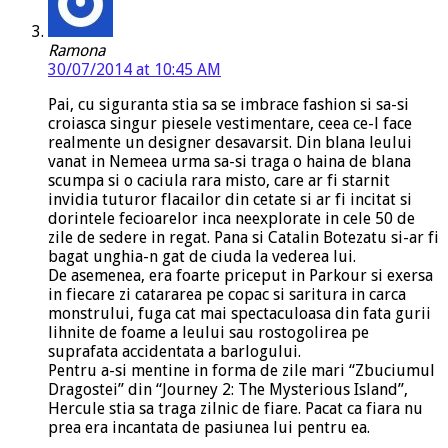
Ramona
30/07/2014 at 10:45 AM
Pai, cu siguranta stia sa se imbrace fashion si sa-si
croiasca singur piesele vestimentare, ceea ce-l face
realmente un designer desavarsit. Din blana leului
vanat in Nemeea urma sa-si traga o haina de blana
scumpa si o caciula rara misto, care ar fi starnit
invidia tuturor flacailor din cetate si ar fi incitat si
dorintele fecioarelor inca neexplorate in cele 50 de
zile de sedere in regat. Pana si Catalin Botezatu si-ar fi
bagat unghia-n gat de ciuda la vederea lui.
De asemenea, era foarte priceput in Parkour si exersa
in fiecare zi catararea pe copac si saritura in carca
monstrului, fuga cat mai spectaculoasa din fata gurii
lihnite de foame a leului sau rostogolirea pe
suprafata accidentata a barlogului.
Pentru a-si mentine in forma de zile mari “Zbuciumul
Dragostei” din “Journey 2: The Mysterious Island”,
Hercule stia sa traga zilnic de fiare. Pacat ca fiara nu
prea era incantata de pasiunea lui pentru ea.