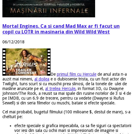
Mortal Engines. Ca si cand Mad Max ar fi facut un
copil cu LOTR in masinaria din Wild Wild West
06/12/2018
De
primul film cu Hercule
de anul asta n-a
auzit mai nimeni,
al doilea
e o dubiosenie trista, cu un fost actor din
Twilight, tuns scurt si cu muschii prea slinosi, de la tonele de ulei de
masline aruncate pe el,
al treilea Hercule
, in format 3D, cu Dwayne
Johnson/The Rock, a reusit sa mai spale din rusine notelor de 3 si 4 de
pe IMDB, cu un 6.9 de trecere, pentru ca vedete (Dwayne si Rufus
Sewell) si din seria filmelor cu muschi, bataie si efecte speciale.
Cel mai probabil, bugetul filmului (100 milioane $, destul de mare), s-a
cheltuit pe:
efecte speciale si grafica impecabila, ca sa fie siguri ca spectatorii
vor iesi din sala cu ochii mari si impresionati de imagine si