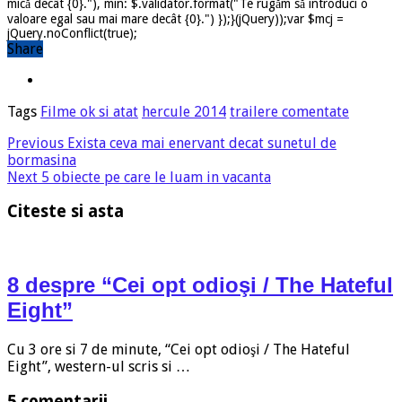
mică decât {0}."), min: $.validator.format("Te rugăm să introduci o
valoare egal sau mai mare decât {0}.") });}(jQuery));var $mcj =
jQuery.noConflict(true);
Share
Tags
Filme ok si atat
hercule 2014
trailere comentate
Previous
Exista ceva mai enervant decat sunetul de
bormasina
Next
5 obiecte pe care le luam in vacanta
Citeste si asta
8 despre “Cei opt odioşi / The Hateful
Eight”
Cu 3 ore si 7 de minute, “Cei opt odioşi / The Hateful
Eight”, western-ul scris si …
5 comentarii