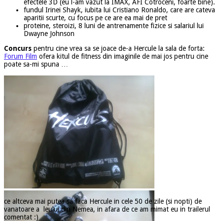
efectele 3D (eu l-am vazut la IMAX, AFI Cotroceni, foarte bine).
fundul Irinei Shayk, iubita lui Cristiano Ronaldo, care are cateva
aparitii scurte, cu focus pe ce are ea mai de pret
proteine, steroizi, 8 luni de antrenamente fizice si salariul lui
Dwayne Johnson
Concurs
pentru cine vrea sa se joace de-a Hercule la sala de forta:
Forum Film
ofera kitul de fitness din imaginile de mai jos pentru cine
poate sa-mi spuna …
ce altceva mai putea sa faca Hercule in cele 50 de zile (si nopti) de
vanatoare a leului din Nemea, in afara de ce am mimat eu in trailerul
comentat :)