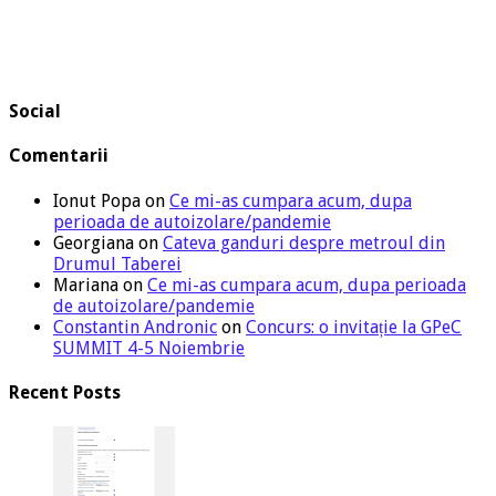
Social
Comentarii
Ionut Popa
on
Ce mi-as cumpara acum, dupa
perioada de autoizolare/pandemie
Georgiana
on
Cateva ganduri despre metroul din
Drumul Taberei
Mariana
on
Ce mi-as cumpara acum, dupa perioada
de autoizolare/pandemie
Constantin Andronic
on
Concurs: o invitație la GPeC
SUMMIT 4-5 Noiembrie
Recent Posts