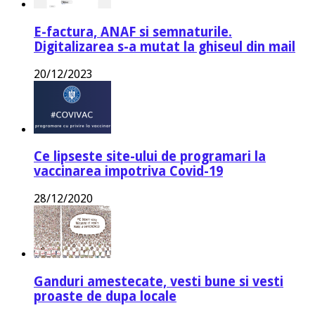
E-factura, ANAF si semnaturile.
Digitalizarea s-a mutat la ghiseul din mail
20/12/2023
Ce lipseste site-ului de programari la
vaccinarea impotriva Covid-19
28/12/2020
Ganduri amestecate, vesti bune si vesti
proaste de dupa locale