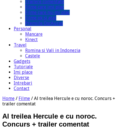
Trailere comentate
Filme care imi plac
Filme care nu-mi plac
Filme ok si atat
Premiile OscAuras
Personal
Mancare
Kinect
Travel
Romina si Vali in Indonezia
Castele
Gadgets
Tutoriale
Imi place
Diverse
Intrebari
Contact
Home
/
Filme
/
Al treilea Hercule e cu noroc. Concurs +
trailer comentat
Al treilea Hercule e cu noroc.
Concurs + trailer comentat