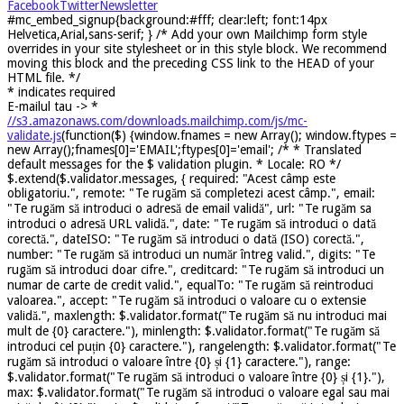
Facebook
Twitter
Newsletter
#mc_embed_signup{background:#fff; clear:left; font:14px
Helvetica,Arial,sans-serif; } /* Add your own Mailchimp form style
overrides in your site stylesheet or in this style block. We recommend
moving this block and the preceding CSS link to the HEAD of your
HTML file. */
*
indicates required
E-mailul tau ->
*
//s3.amazonaws.com/downloads.mailchimp.com/js/mc-
validate.js
(function($) {window.fnames = new Array(); window.ftypes =
new Array();fnames[0]='EMAIL';ftypes[0]='email'; /* * Translated
default messages for the $ validation plugin. * Locale: RO */
$.extend($.validator.messages, { required: "Acest câmp este
obligatoriu.", remote: "Te rugăm să completezi acest câmp.", email:
"Te rugăm să introduci o adresă de email validă", url: "Te rugăm sa
introduci o adresă URL validă.", date: "Te rugăm să introduci o dată
corectă.", dateISO: "Te rugăm să introduci o dată (ISO) corectă.",
number: "Te rugăm să introduci un număr întreg valid.", digits: "Te
rugăm să introduci doar cifre.", creditcard: "Te rugăm să introduci un
numar de carte de credit valid.", equalTo: "Te rugăm să reintroduci
valoarea.", accept: "Te rugăm să introduci o valoare cu o extensie
validă.", maxlength: $.validator.format("Te rugăm să nu introduci mai
mult de {0} caractere."), minlength: $.validator.format("Te rugăm să
introduci cel puțin {0} caractere."), rangelength: $.validator.format("Te
rugăm să introduci o valoare între {0} și {1} caractere."), range:
$.validator.format("Te rugăm să introduci o valoare între {0} și {1}."),
max: $.validator.format("Te rugăm să introduci o valoare egal sau mai