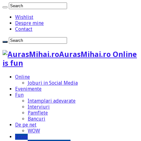
Wishlist
Despre mine
Contact
AurasMihai.ro Online
is fun
Online
Joburi in Social Media
Evenimente
Fun
Intamplari adevarate
Interviuri
Pamflete
Bancuri
De pe net
WOW
Filme