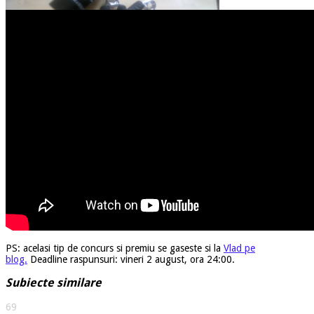
PS: acelasi tip de concurs si premiu se gaseste si la
Vlad pe
blog.
Deadline raspunsuri: vineri 2 august, ora 24:00.
Subiecte similare
69