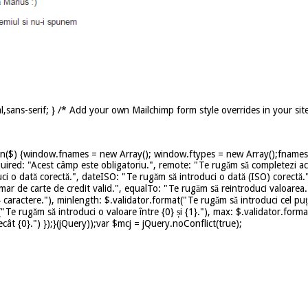
,sans-serif; } /* Add your own Mailchimp form style overrides in your sit
on($) {window.fnames = new Array(); window.ftypes = new Array();fnames[0
uired: "Acest câmp este obligatoriu.", remote: "Te rugăm să completezi ace
ci o dată corectă.", dateISO: "Te rugăm să introduci o dată (ISO) corectă.
mar de carte de credit valid.", equalTo: "Te rugăm să reintroduci valoarea.
caractere."), minlength: $.validator.format("Te rugăm să introduci cel puț
t("Te rugăm să introduci o valoare între {0} și {1}."), max: $.validator.for
ât {0}.") });}(jQuery));var $mcj = jQuery.noConflict(true);