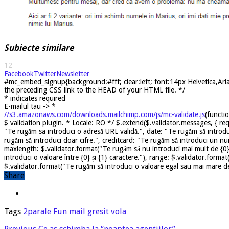
Subiecte similare
12
Facebook
Twitter
Newsletter
#mc_embed_signup{background:#fff; clear:left; font:14px Helvetica,Arial
the preceding CSS link to the HEAD of your HTML file. */
*
indicates required
E-mailul tau ->
*
//s3.amazonaws.com/downloads.mailchimp.com/js/mc-validate.js
(functi
$ validation plugin. * Locale: RO */ $.extend($.validator.messages, { req
"Te rugăm sa introduci o adresă URL validă.", date: "Te rugăm să introdu
rugăm să introduci doar cifre.", creditcard: "Te rugăm să introduci un nu
maxlength: $.validator.format("Te rugăm să nu introduci mai mult de {0} 
introduci o valoare între {0} și {1} caractere."), range: $.validator.forma
$.validator.format("Te rugăm să introduci o valoare egal sau mai mare dec
Share
Tags
2parale
Fun
mail gresit
vola