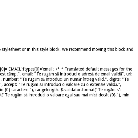
e stylesheet or in this style block. We recommend moving this block and
]='EMAIL';ftypes[0]='email'; /* * Translated default messages for the
st câmp.", email: "Te rugăm să introduci o adresă de email validă", url:
", number: "Te rugăm să introduci un număr întreg valid.", digits: "Te
", accept: "Te rugăm să introduci o valoare cu o extensie validă.",
in {0} caractere."), rangelength: $.validator.format("Te rugăm să
mat("Te rugăm să introduci o valoare egal sau mai mică decât {0}."), min: