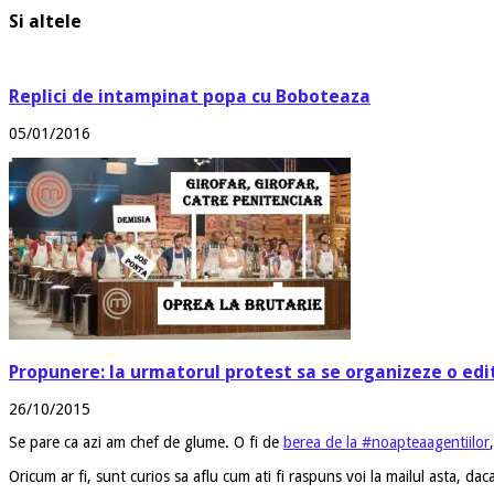
Si altele
Replici de intampinat popa cu Boboteaza
05/01/2016
Propunere: la urmatorul protest sa se organizeze o edi
26/10/2015
Se pare ca azi am chef de glume. O fi de
berea de la #noapteaagentiilor
Oricum ar fi, sunt curios sa aflu cum ati fi raspuns voi la mailul asta, da