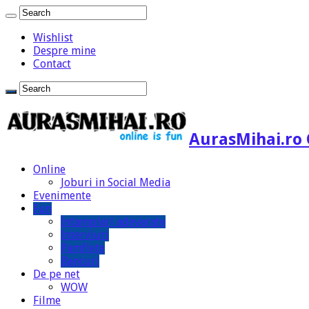
Wishlist
Despre mine
Contact
AurasMihai.ro 
Online
Joburi in Social Media
Evenimente
Fun
Intamplari adevarate
Interviuri
Pamflete
Bancuri
De pe net
WOW
Filme