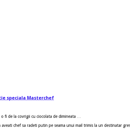
tie speciala Masterchef
, o fi de la covrigii cu ciocolata de dimineata …
ca aveati chef sa radeti putin pe seama unui mail trimis la un destinatar gre