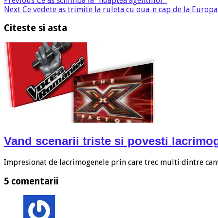
Previous
Ce as schimba la “noaptea agentiilor”
Next
Ce vedete as trimite la ruleta cu oua-n cap de la Europ
Citeste si asta
Vand scenarii triste si povesti lacrim
Impresionat de lacrimogenele prin care trec multi dintre can
5 comentarii