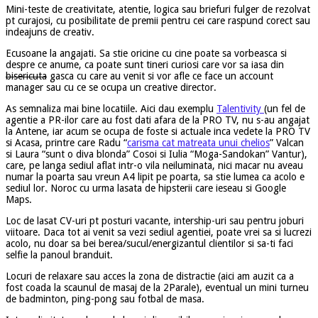
Mini-teste de creativitate, atentie, logica sau briefuri fulger de rezolvat
pt curajosi, cu posibilitate de premii pentru cei care raspund corect sau
indeajuns de creativ.
Ecusoane la angajati. Sa stie oricine cu cine poate sa vorbeasca si
despre ce anume, ca poate sunt tineri curiosi care vor sa iasa din
bisericuta
gasca cu care au venit si vor afle ce face un account
manager sau cu ce se ocupa un creative director.
As semnaliza mai bine locatiile. Aici dau exemplu
Talentivity
(un fel de
agentie a PR-ilor care au fost dati afara de la PRO TV, nu s-au angajat
la Antene, iar acum se ocupa de foste si actuale inca vedete la PRO TV
si Acasa, printre care Radu “
carisma cat matreata unui chelios
” Valcan
si Laura “sunt o diva blonda” Cosoi si Iulia “Moga-Sandokan” Vantur),
care, pe langa sediul aflat intr-o vila neiluminata, nici macar nu aveau
numar la poarta sau vreun A4 lipit pe poarta, sa stie lumea ca acolo e
sediul lor. Noroc cu urma lasata de hipsterii care ieseau si Google
Maps.
Loc de lasat CV-uri pt posturi vacante, intership-uri sau pentru joburi
viitoare. Daca tot ai venit sa vezi sediul agentiei, poate vrei sa si lucrezi
acolo, nu doar sa bei berea/sucul/energizantul clientilor si sa-ti faci
selfie la panoul branduit.
Locuri de relaxare sau acces la zona de distractie (aici am auzit ca a
fost coada la scaunul de masaj de la 2Parale), eventual un mini turneu
de badminton, ping-pong sau fotbal de masa.