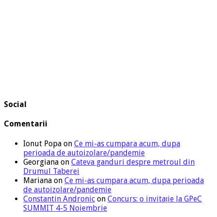
Social
Comentarii
Ionut Popa
on
Ce mi-as cumpara acum, dupa
perioada de autoizolare/pandemie
Georgiana
on
Cateva ganduri despre metroul din
Drumul Taberei
Mariana
on
Ce mi-as cumpara acum, dupa perioada
de autoizolare/pandemie
Constantin Andronic
on
Concurs: o invitație la GPeC
SUMMIT 4-5 Noiembrie