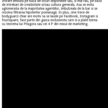
Intrare limitata pe baza de locuri disponibile sau, si mai rau, pe baza
de intrebari de creativitate si/sau cultura generala. Asa se evita
aglomeratia de la majoritatea agentiilor, imbulzeala de la bar si se
rezolva filtrarea hipsterilor pomanagii. In plus, cine trece de
bodyguarzi chiar are motiv sa se laude pe Facebook, Instagram si
foursquare, face parte din gasca exclusivista care si-a platit berea
cu teorema lui Pitagora sau cei 4 P din mixul de marketing.