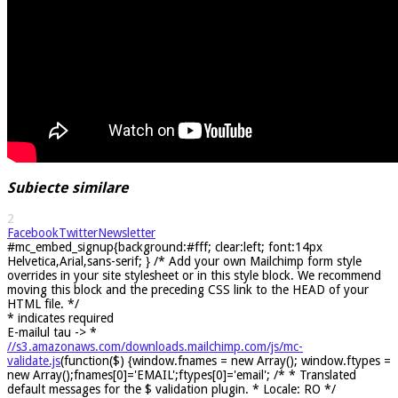
Subiecte similare
2
Facebook
Twitter
Newsletter
#mc_embed_signup{background:#fff; clear:left; font:14px
Helvetica,Arial,sans-serif; } /* Add your own Mailchimp form style
overrides in your site stylesheet or in this style block. We recommend
moving this block and the preceding CSS link to the HEAD of your
HTML file. */
*
indicates required
E-mailul tau ->
*
//s3.amazonaws.com/downloads.mailchimp.com/js/mc-
validate.js
(function($) {window.fnames = new Array(); window.ftypes =
new Array();fnames[0]='EMAIL';ftypes[0]='email'; /* * Translated
default messages for the $ validation plugin. * Locale: RO */