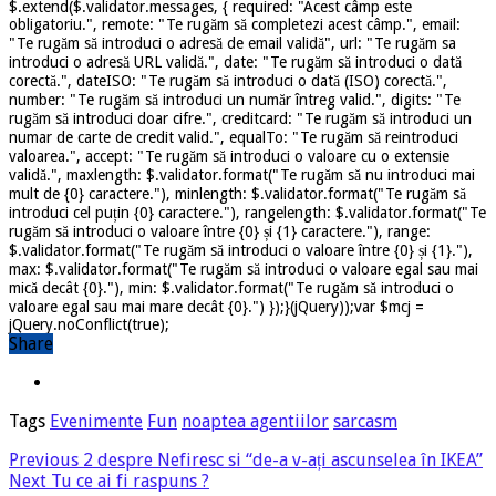
$.extend($.validator.messages, { required: "Acest câmp este
obligatoriu.", remote: "Te rugăm să completezi acest câmp.", email:
"Te rugăm să introduci o adresă de email validă", url: "Te rugăm sa
introduci o adresă URL validă.", date: "Te rugăm să introduci o dată
corectă.", dateISO: "Te rugăm să introduci o dată (ISO) corectă.",
number: "Te rugăm să introduci un număr întreg valid.", digits: "Te
rugăm să introduci doar cifre.", creditcard: "Te rugăm să introduci un
numar de carte de credit valid.", equalTo: "Te rugăm să reintroduci
valoarea.", accept: "Te rugăm să introduci o valoare cu o extensie
validă.", maxlength: $.validator.format("Te rugăm să nu introduci mai
mult de {0} caractere."), minlength: $.validator.format("Te rugăm să
introduci cel puțin {0} caractere."), rangelength: $.validator.format("Te
rugăm să introduci o valoare între {0} și {1} caractere."), range:
$.validator.format("Te rugăm să introduci o valoare între {0} și {1}."),
max: $.validator.format("Te rugăm să introduci o valoare egal sau mai
mică decât {0}."), min: $.validator.format("Te rugăm să introduci o
valoare egal sau mai mare decât {0}.") });}(jQuery));var $mcj =
jQuery.noConflict(true);
Share
Tags
Evenimente
Fun
noaptea agentiilor
sarcasm
Previous
2 despre Nefiresc si “de-a v-ați ascunselea în IKEA”
Next
Tu ce ai fi raspuns ?