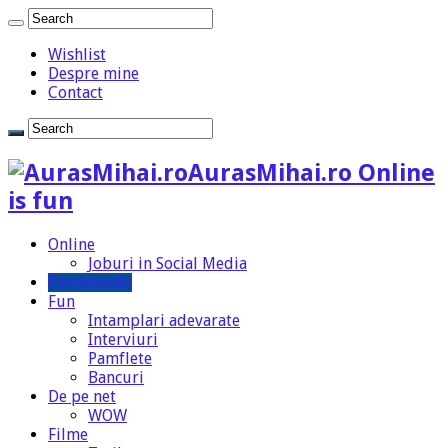
Wishlist
Despre mine
Contact
AurasMihai.ro Online
is fun
Online
Joburi in Social Media
Evenimente
Fun
Intamplari adevarate
Interviuri
Pamflete
Bancuri
De pe net
WOW
Filme