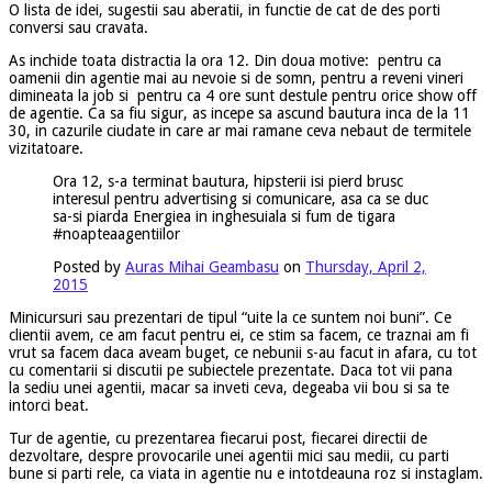
O lista de idei, sugestii sau aberatii, in functie de cat de des porti
conversi sau cravata.
As inchide toata distractia la ora 12. Din doua motive: pentru ca
oamenii din agentie mai au nevoie si de somn, pentru a reveni vineri
dimineata la job si pentru ca 4 ore sunt destule pentru orice show off
de agentie. Ca sa fiu sigur, as incepe sa ascund bautura inca de la 11
30, in cazurile ciudate in care ar mai ramane ceva nebaut de termitele
vizitatoare.
Ora 12, s-a terminat bautura, hipsterii isi pierd brusc
interesul pentru advertising si comunicare, asa ca se duc
sa-si piarda Energiea in inghesuiala si fum de tigara
#noapteaagentiilor
Posted by
Auras Mihai Geambasu
on
Thursday, April 2,
2015
Minicursuri sau prezentari de tipul “uite la ce suntem noi buni”. Ce
clientii avem, ce am facut pentru ei, ce stim sa facem, ce traznai am fi
vrut sa facem daca aveam buget, ce nebunii s-au facut in afara, cu tot
cu comentarii si discutii pe subiectele prezentate. Daca tot vii pana
la sediu unei agentii, macar sa inveti ceva, degeaba vii bou si sa te
intorci beat.
Tur de agentie, cu prezentarea fiecarui post, fiecarei directii de
dezvoltare, despre provocarile unei agentii mici sau medii, cu parti
bune si parti rele, ca viata in agentie nu e intotdeauna roz si instaglam.