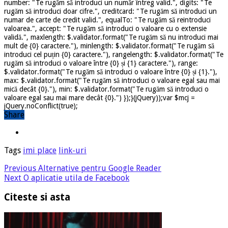
number: "Te rugăm să introduci un număr întreg valid.", digits: "Te
rugăm să introduci doar cifre.", creditcard: "Te rugăm să introduci un
numar de carte de credit valid.", equalTo: "Te rugăm să reintroduci
valoarea.", accept: "Te rugăm să introduci o valoare cu o extensie
validă.", maxlength: $.validator.format("Te rugăm să nu introduci mai
mult de {0} caractere."), minlength: $.validator.format("Te rugăm să
introduci cel puțin {0} caractere."), rangelength: $.validator.format("Te
rugăm să introduci o valoare între {0} și {1} caractere."), range:
$.validator.format("Te rugăm să introduci o valoare între {0} și {1}."),
max: $.validator.format("Te rugăm să introduci o valoare egal sau mai
mică decât {0}."), min: $.validator.format("Te rugăm să introduci o
valoare egal sau mai mare decât {0}.") });}(jQuery));var $mcj =
jQuery.noConflict(true);
Share
Tags
imi place
link-uri
Previous
Alternative pentru Google Reader
Next
O aplicatie utila de Facebook
Citeste si asta