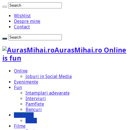
Wishlist
Despre mine
Contact
AurasMihai.ro Online
is fun
Online
Joburi in Social Media
Evenimente
Fun
Intamplari adevarate
Interviuri
Pamflete
Bancuri
De pe net
WOW
Filme