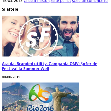
15/03/2013
Chestii misto gasite pe net
scrie un comentariu
Si altele
Așa da. Branded utility. Campania OMV: Şofer de
Festival la Summer Well
08/08/2019