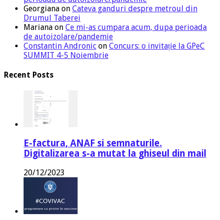
Georgiana
on
Cateva ganduri despre metroul din
Drumul Taberei
Mariana
on
Ce mi-as cumpara acum, dupa perioada
de autoizolare/pandemie
Constantin Andronic
on
Concurs: o invitație la GPeC
SUMMIT 4-5 Noiembrie
Recent Posts
E-factura, ANAF si semnaturile.
Digitalizarea s-a mutat la ghiseul din mail
20/12/2023