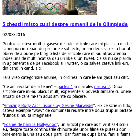
5 chestii misto cu si despre romanii de la Olimpiada
02/08/2016
Pentru ca citesc mult si gasesc destule articole care-mi plac sau ma fac
sa-mi pun intrebari despre unele subiecte, m-am decis sa reiau bunul
obicei de a pune pe blog o lista de articole care mi-au atras atentia
indeajuns de mult incat sa dau un like si un tweet. Ca sa nu se piarda
in aglomeratia de pe Facebook si Twitter, o sa salvez cateva link-uri,
din cand in cand, aici.
Fara vreo categorisire anume, in ordinea in care le-am gasit sau citit.
“Ce am invatat de la femei” –
partea 1
si mai ales
partea 2
. Doua
articole care mi-au placut mult, experiente si povesti similare cu unele
situatii de care mi-am adus aminte cu placere.
“
Amazing Body Art Illusions by Gesine Marwedel
“. Fix ce scrie in titlu,
cateva exemple “wow” de combinatii reusite intre doua trupuri pictate
frumos si multa imaginatie.
“
Foame de bani la Hollywood
“, un articol pe care as fi vrut sa-l scriu
eu, despre toate continuarile chinuite ale unor filme se puteau opri
bine-mersi la una sau doua parti, dar foamea dupa bani, fani si faima