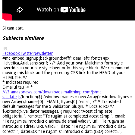
Si cam atat.
Subiecte similare
49
Facebook
Twitter
Newsletter
#mc_embed_signup{background:#fff; clear:left; font:14px
Helvetica,Arial,sans-serif; } /* Add your own Mailchimp form style
overrides in your site stylesheet or in this style block. We recommend
moving this block and the preceding CSS link to the HEAD of your
HTML file. */
*
indicates required
E-mailul tau ->
*
//s3.amazonaws.com/downloads.mailchimp.com/js/mc-
validate.js
(function($) {window.fnames = new Array(); window.ftypes =
new Array();fnames[0]='EMAIL';ftypes[0]='email'; /* * Translated
default messages for the $ validation plugin. * Locale: RO */
$.extend($.validator.messages, { required: "Acest câmp este
obligatoriu.", remote: "Te rugăm să completezi acest câmp.", email:
"Te rugăm să introduci o adresă de email validă", url: "Te rugăm sa
introduci o adresă URL validă.", date: "Te rugăm să introduci o dată
corectă.", dateISO: "Te rugăm să introduci o dată (ISO) corectă.",