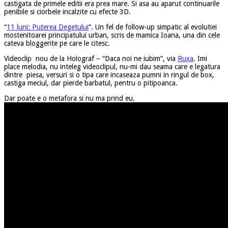
castigata de primele editii era prea mare. Si asa au aparut continuarile
penibile si ciorbele incalzite cu efecte 3D.
“
11 luni: Puterea Degetului
“. Un fel de follow-up simpatic al evolutiei
mostenitoarei principatului urban, scris de mamica Ioana, una din cele
cateva bloggerite pe care le citesc.
Videoclip nou de la Holograf – “Daca noi ne iubim”, via
Ruxa
. Imi
place melodia, nu inteleg videoclipul, nu-mi dau seama care e legatura
dintre piesa, versuri si o tipa care incaseaza pumni in ringul de box,
castiga meciul, dar pierde barbatul, pentru o pitipoanca.
Dar poate e o metafora si nu ma prind eu.