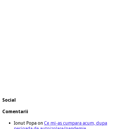
Social
Comentarii
Ionut Popa
on
Ce mi-as cumpara acum, dupa
perioada de autoizolare/pandemie