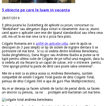
5 obiecte pe care le luam in vacanta
28/07/2014
E plina jucaria lui Zuckerberg de aplicatii cu jocuri, concursuri cu
“like&share” sau alergaturi dupa voturi si clasamente. Asa ca, atunci
cand apare o aplicatie care iese din tiparul standardizat sau ofera ceva
util, ma uit la ea mai ceva ca la o poza fara pisici.
Colgate Romania are o
astfel de aplicatie utila
, care te ajuta sa
descoperi (in 3 pasi simpli) ce tip de sistem de ingrijire dentara ti se
potriveste cel mai bine. Si cu ce vedeta dintre Andreea Berecleanu,
Giulia (Anghelescu), Dana Rogoz sau Andreea Ibacka ai putea sa te
lupti pentru ultima cutie de Colgate de pe raftul unui magazin, daca tu
si vedeta ati sta fiecare la un capat de culoar, intr-o intrecere pentru
“cine ajunge primul la pasta de dinti care poate salva omenirea”.
Mie mi-a iesit ca as pleca acasa cu Andreea Berecleanu, suntem
compatibili de sistem Colgate Total (pasta de dinți Colgate Total,
periuța de dinți Colgate 360 si apa de gură Plax Multiprotection).
Nu m-ar deranja sa facem schimb de tactici de periat dintii, sa facem
un sincron cu periuta, sa ne … protejam anti-bacterian cat mai bine.