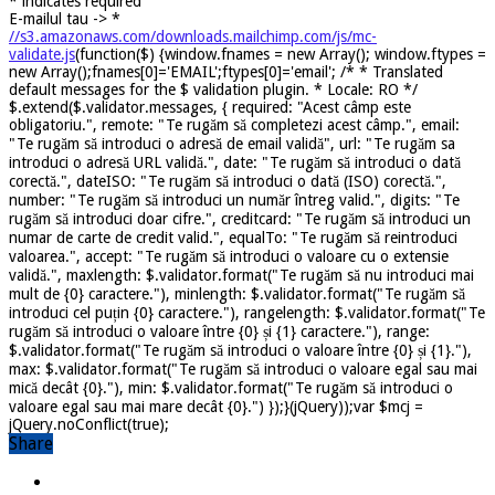
*
indicates required
E-mailul tau ->
*
//s3.amazonaws.com/downloads.mailchimp.com/js/mc-
validate.js
(function($) {window.fnames = new Array(); window.ftypes =
new Array();fnames[0]='EMAIL';ftypes[0]='email'; /* * Translated
default messages for the $ validation plugin. * Locale: RO */
$.extend($.validator.messages, { required: "Acest câmp este
obligatoriu.", remote: "Te rugăm să completezi acest câmp.", email:
"Te rugăm să introduci o adresă de email validă", url: "Te rugăm sa
introduci o adresă URL validă.", date: "Te rugăm să introduci o dată
corectă.", dateISO: "Te rugăm să introduci o dată (ISO) corectă.",
number: "Te rugăm să introduci un număr întreg valid.", digits: "Te
rugăm să introduci doar cifre.", creditcard: "Te rugăm să introduci un
numar de carte de credit valid.", equalTo: "Te rugăm să reintroduci
valoarea.", accept: "Te rugăm să introduci o valoare cu o extensie
validă.", maxlength: $.validator.format("Te rugăm să nu introduci mai
mult de {0} caractere."), minlength: $.validator.format("Te rugăm să
introduci cel puțin {0} caractere."), rangelength: $.validator.format("Te
rugăm să introduci o valoare între {0} și {1} caractere."), range:
$.validator.format("Te rugăm să introduci o valoare între {0} și {1}."),
max: $.validator.format("Te rugăm să introduci o valoare egal sau mai
mică decât {0}."), min: $.validator.format("Te rugăm să introduci o
valoare egal sau mai mare decât {0}.") });}(jQuery));var $mcj =
jQuery.noConflict(true);
Share