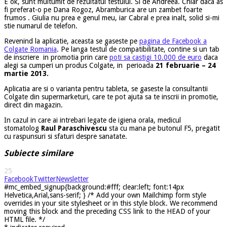
E ok, sunt multumit de rezultatul testului. Si de Andreea. Chiar daca as
fi preferat-o pe Dana Rogoz, Abramburica are un zambet foarte
frumos . Giulia nu prea e genul meu, iar Cabral e prea inalt, solid si-mi
stie numarul de telefon.
Revenind la aplicatie, aceasta se gaseste pe
pagina de Facebook a
Colgate Romania
. Pe langa testul de compatibilitate, contine si un tab
de inscriere in promotia prin care
poti sa castigi 10.000 de euro
daca
alegi sa cumperi un produs Colgate, in perioada
21 februarie – 24
martie 2013.
Aplicatia are si o varianta pentru tableta, se gaseste la consultantii
Colgate din supermarketuri, care te pot ajuta sa te inscrii in promotie,
direct din magazin.
In cazul in care ai intrebari legate de igiena orala, medicul
stomatolog
Raul Paraschivescu
sta cu mana pe butonul F5, pregatit
cu raspunsuri si sfaturi despre sanatate.
Subiecte similare
25
Facebook
Twitter
Newsletter
#mc_embed_signup{background:#fff; clear:left; font:14px
Helvetica,Arial,sans-serif; } /* Add your own Mailchimp form style
overrides in your site stylesheet or in this style block. We recommend
moving this block and the preceding CSS link to the HEAD of your
HTML file. */