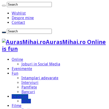
Wishlist
Despre mine
Contact
AurasMihai.ro Online
is fun
Online
Joburi in Social Media
Evenimente
Fun
Intamplari adevarate
Interviuri
Pamflete
Bancuri
De pe net
WOW
Filme