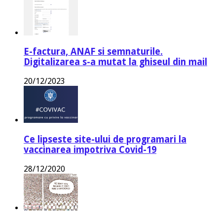
E-factura, ANAF si semnaturile.
Digitalizarea s-a mutat la ghiseul din mail
20/12/2023
Ce lipseste site-ului de programari la
vaccinarea impotriva Covid-19
28/12/2020