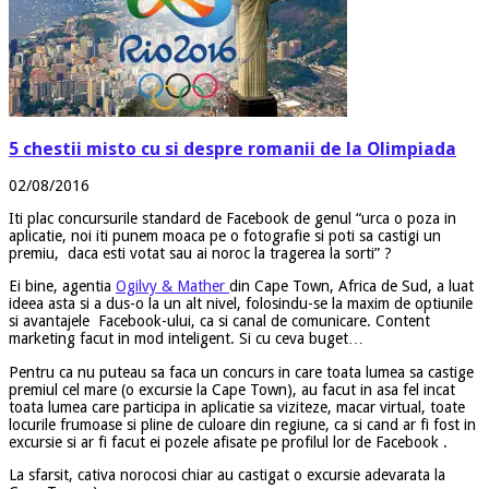
5 chestii misto cu si despre romanii de la Olimpiada
02/08/2016
Iti plac concursurile standard de Facebook de genul “urca o poza in
aplicatie, noi iti punem moaca pe o fotografie si poti sa castigi un
premiu, daca esti votat sau ai noroc la tragerea la sorti” ?
Ei bine, agentia
Ogilvy & Mather
din Cape Town, Africa de Sud, a luat
ideea asta si a dus-o la un alt nivel, folosindu-se la maxim de optiunile
si avantajele Facebook-ului, ca si canal de comunicare. Content
marketing facut in mod inteligent.
Si cu ceva buget…
Pentru ca nu puteau sa faca un concurs in care toata lumea sa castige
premiul cel mare (o excursie la Cape Town), au facut in asa fel incat
toata lumea care participa in aplicatie sa viziteze, macar virtual, toate
locurile frumoase si pline de culoare din regiune, ca si cand ar fi fost in
excursie si ar fi facut ei pozele afisate pe profilul lor de Facebook .
La sfarsit, cativa norocosi chiar au castigat o excursie adevarata la