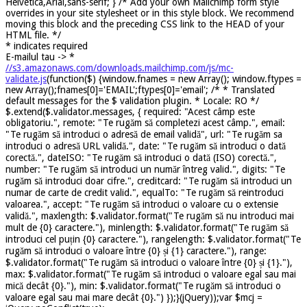
Helvetica,Arial,sans-serif; } /* Add your own Mailchimp form style
overrides in your site stylesheet or in this style block. We recommend
moving this block and the preceding CSS link to the HEAD of your
HTML file. */
*
indicates required
E-mailul tau ->
*
//s3.amazonaws.com/downloads.mailchimp.com/js/mc-
validate.js
(function($) {window.fnames = new Array(); window.ftypes =
new Array();fnames[0]='EMAIL';ftypes[0]='email'; /* * Translated
default messages for the $ validation plugin. * Locale: RO */
$.extend($.validator.messages, { required: "Acest câmp este
obligatoriu.", remote: "Te rugăm să completezi acest câmp.", email:
"Te rugăm să introduci o adresă de email validă", url: "Te rugăm sa
introduci o adresă URL validă.", date: "Te rugăm să introduci o dată
corectă.", dateISO: "Te rugăm să introduci o dată (ISO) corectă.",
number: "Te rugăm să introduci un număr întreg valid.", digits: "Te
rugăm să introduci doar cifre.", creditcard: "Te rugăm să introduci un
numar de carte de credit valid.", equalTo: "Te rugăm să reintroduci
valoarea.", accept: "Te rugăm să introduci o valoare cu o extensie
validă.", maxlength: $.validator.format("Te rugăm să nu introduci mai
mult de {0} caractere."), minlength: $.validator.format("Te rugăm să
introduci cel puțin {0} caractere."), rangelength: $.validator.format("Te
rugăm să introduci o valoare între {0} și {1} caractere."), range:
$.validator.format("Te rugăm să introduci o valoare între {0} și {1}."),
max: $.validator.format("Te rugăm să introduci o valoare egal sau mai
mică decât {0}."), min: $.validator.format("Te rugăm să introduci o
valoare egal sau mai mare decât {0}.") });}(jQuery));var $mcj =