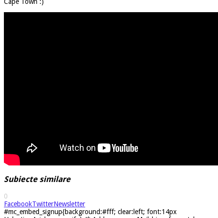
Cape Town :)
Subiecte similare
0
Facebook
Twitter
Newsletter
#mc_embed_signup{background:#fff; clear:left; font:14px