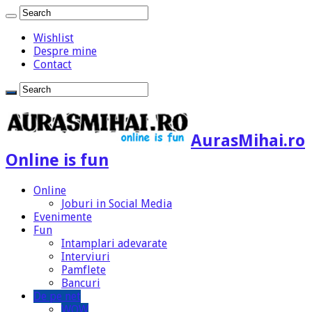
Wishlist
Despre mine
Contact
AurasMihai.ro
Online is fun
Online
Joburi in Social Media
Evenimente
Fun
Intamplari adevarate
Interviuri
Pamflete
Bancuri
De pe net
WOW