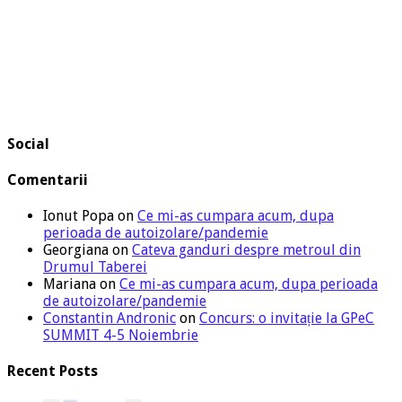
Social
Comentarii
Ionut Popa
on
Ce mi-as cumpara acum, dupa
perioada de autoizolare/pandemie
Georgiana
on
Cateva ganduri despre metroul din
Drumul Taberei
Mariana
on
Ce mi-as cumpara acum, dupa perioada
de autoizolare/pandemie
Constantin Andronic
on
Concurs: o invitație la GPeC
SUMMIT 4-5 Noiembrie
Recent Posts