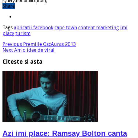
jQuery.noConflict(true);
Share
Tags
aplicatii facebook
cape town
content marketing
imi
place
turism
Previous
Premiile OscAuras 2013
Next
Am o idee de viral
Citeste si asta
Azi imi place: Ramsay Bolton canta