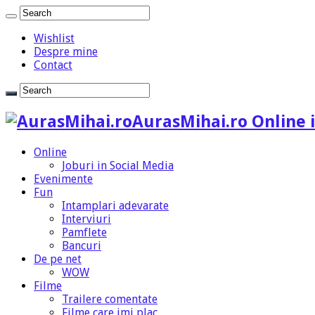
Wishlist
Despre mine
Contact
AurasMihai.ro Online i
Online
Joburi in Social Media
Evenimente
Fun
Intamplari adevarate
Interviuri
Pamflete
Bancuri
De pe net
WOW
Filme
Trailere comentate
Filme care imi plac