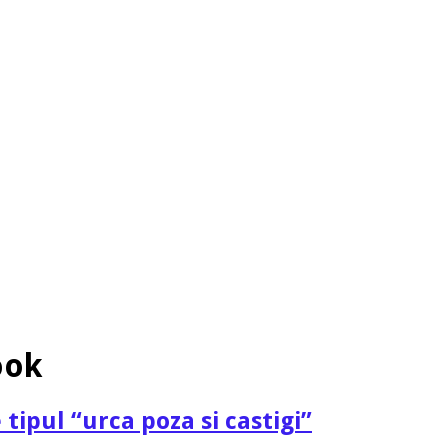
ook
tipul “urca poza si castigi”