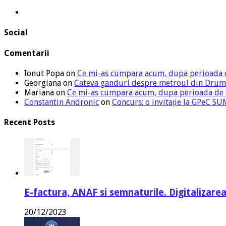
Social
Comentarii
Ionut Popa
on
Ce mi-as cumpara acum, dupa perioada 
Georgiana
on
Cateva ganduri despre metroul din Drum
Mariana
on
Ce mi-as cumpara acum, dupa perioada de
Constantin Andronic
on
Concurs: o invitație la GPeC 
Recent Posts
E-factura, ANAF si semnaturile. Digitalizarea
20/12/2023