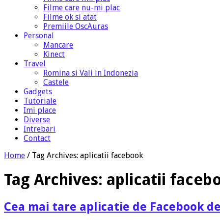
Filme care nu-mi plac
Filme ok si atat
Premiile OscAuras
Personal
Mancare
Kinect
Travel
Romina si Vali in Indonezia
Castele
Gadgets
Tutoriale
Imi place
Diverse
Intrebari
Contact
Home
/
Tag Archives: aplicatii facebook
Tag Archives:
aplicatii faceb
Cea mai tare aplicatie de Facebook de 