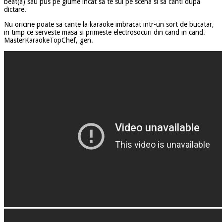
beat(a) sau pus pe glume incat sa te sui pe scena si sa canti dupa
dictare.
Nu oricine poate sa cante la karaoke imbracat intr-un sort de bucatar,
in timp ce serveste masa si primeste electrosocuri din cand in cand.
MasterKaraokeTopChef, gen.