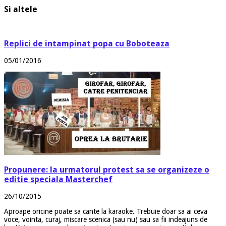
Si altele
Replici de intampinat popa cu Boboteaza
05/01/2016
Propunere: la urmatorul protest sa se organizeze o
editie speciala Masterchef
26/10/2015
Aproape oricine poate sa cante la karaoke. Trebuie doar sa ai ceva
voce, vointa, curaj, miscare scenica (sau nu) sau sa fii indeajuns de