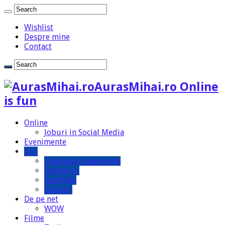
Wishlist
Despre mine
Contact
AurasMihai.ro Online
is fun
Online
Joburi in Social Media
Evenimente
Fun
Intamplari adevarate
Interviuri
Pamflete
Bancuri
De pe net
WOW
Filme