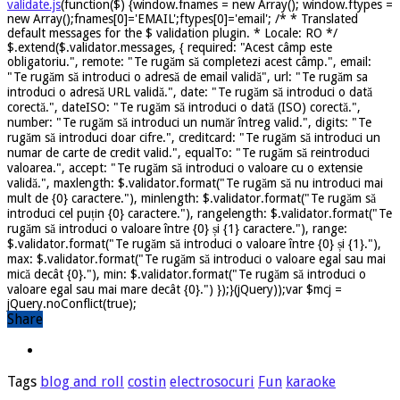
validate.js
(function($) {window.fnames = new Array(); window.ftypes =
new Array();fnames[0]='EMAIL';ftypes[0]='email'; /* * Translated
default messages for the $ validation plugin. * Locale: RO */
$.extend($.validator.messages, { required: "Acest câmp este
obligatoriu.", remote: "Te rugăm să completezi acest câmp.", email:
"Te rugăm să introduci o adresă de email validă", url: "Te rugăm sa
introduci o adresă URL validă.", date: "Te rugăm să introduci o dată
corectă.", dateISO: "Te rugăm să introduci o dată (ISO) corectă.",
number: "Te rugăm să introduci un număr întreg valid.", digits: "Te
rugăm să introduci doar cifre.", creditcard: "Te rugăm să introduci un
numar de carte de credit valid.", equalTo: "Te rugăm să reintroduci
valoarea.", accept: "Te rugăm să introduci o valoare cu o extensie
validă.", maxlength: $.validator.format("Te rugăm să nu introduci mai
mult de {0} caractere."), minlength: $.validator.format("Te rugăm să
introduci cel puțin {0} caractere."), rangelength: $.validator.format("Te
rugăm să introduci o valoare între {0} și {1} caractere."), range:
$.validator.format("Te rugăm să introduci o valoare între {0} și {1}."),
max: $.validator.format("Te rugăm să introduci o valoare egal sau mai
mică decât {0}."), min: $.validator.format("Te rugăm să introduci o
valoare egal sau mai mare decât {0}.") });}(jQuery));var $mcj =
jQuery.noConflict(true);
Share
Tags
blog and roll
costin
electrosocuri
Fun
karaoke