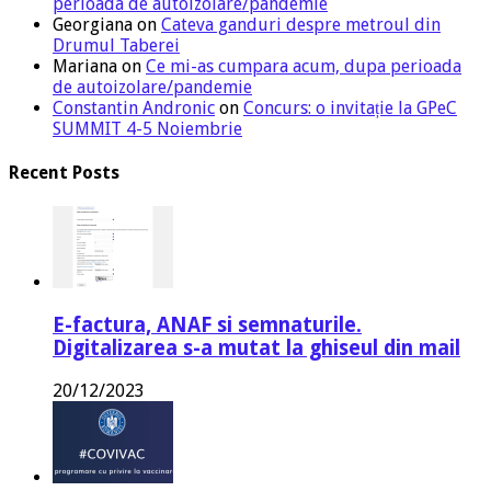
perioada de autoizolare/pandemie
Georgiana
on
Cateva ganduri despre metroul din
Drumul Taberei
Mariana
on
Ce mi-as cumpara acum, dupa perioada
de autoizolare/pandemie
Constantin Andronic
on
Concurs: o invitație la GPeC
SUMMIT 4-5 Noiembrie
Recent Posts
E-factura, ANAF si semnaturile.
Digitalizarea s-a mutat la ghiseul din mail
20/12/2023