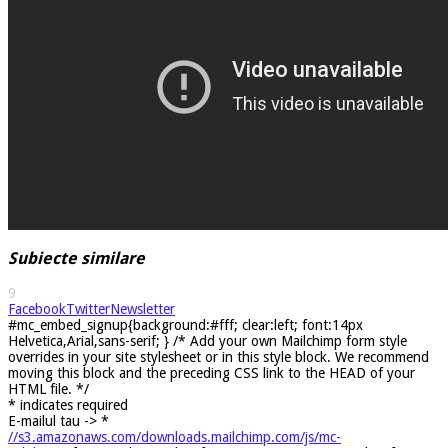
Subiecte similare
9
Facebook
Twitter
Newsletter
#mc_embed_signup{background:#fff; clear:left; font:14px
Helvetica,Arial,sans-serif; } /* Add your own Mailchimp form style
overrides in your site stylesheet or in this style block. We recommend
moving this block and the preceding CSS link to the HEAD of your
HTML file. */
*
indicates required
E-mailul tau ->
*
//s3.amazonaws.com/downloads.mailchimp.com/js/mc-