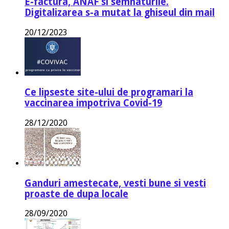
E-factura, ANAF si semnaturile.
Digitalizarea s-a mutat la ghiseul din mail
20/12/2023
Ce lipseste site-ului de programari la
vaccinarea impotriva Covid-19
28/12/2020
Ganduri amestecate, vesti bune si vesti
proaste de dupa locale
28/09/2020