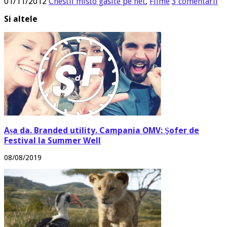
01/11/2012
Chestii misto gasite pe net
,
Filme
3 comentarii
Si altele
Așa da. Branded utility. Campania OMV: Şofer de
Festival la Summer Well
08/08/2019