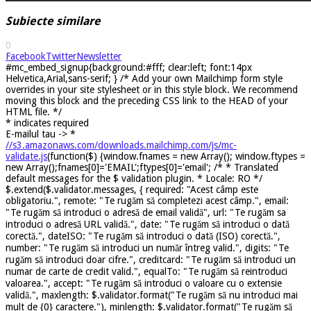
Subiecte similare
0
Facebook
Twitter
Newsletter
#mc_embed_signup{background:#fff; clear:left; font:14px
Helvetica,Arial,sans-serif; } /* Add your own Mailchimp form style
overrides in your site stylesheet or in this style block. We recommend
moving this block and the preceding CSS link to the HEAD of your
HTML file. */
*
indicates required
E-mailul tau ->
*
//s3.amazonaws.com/downloads.mailchimp.com/js/mc-
validate.js
(function($) {window.fnames = new Array(); window.ftypes =
new Array();fnames[0]='EMAIL';ftypes[0]='email'; /* * Translated
default messages for the $ validation plugin. * Locale: RO */
$.extend($.validator.messages, { required: "Acest câmp este
obligatoriu.", remote: "Te rugăm să completezi acest câmp.", email:
"Te rugăm să introduci o adresă de email validă", url: "Te rugăm sa
introduci o adresă URL validă.", date: "Te rugăm să introduci o dată
corectă.", dateISO: "Te rugăm să introduci o dată (ISO) corectă.",
number: "Te rugăm să introduci un număr întreg valid.", digits: "Te
rugăm să introduci doar cifre.", creditcard: "Te rugăm să introduci un
numar de carte de credit valid.", equalTo: "Te rugăm să reintroduci
valoarea.", accept: "Te rugăm să introduci o valoare cu o extensie
validă.", maxlength: $.validator.format("Te rugăm să nu introduci mai
mult de {0} caractere."), minlength: $.validator.format("Te rugăm să