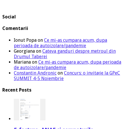
Social
Comentarii
Ionut Popa
on
Ce mi-as cumpara acum, dupa
perioada de autoizolare/pandemie
Georgiana
on
Cateva ganduri despre metroul din
Drumul Taberei
Mariana
on
Ce mi-as cumpara acum, dupa perioada
de autoizolare/pandemie
Constantin Andronic
on
Concurs: o invitație la GPeC
SUMMIT 4-5 Noiembrie
Recent Posts