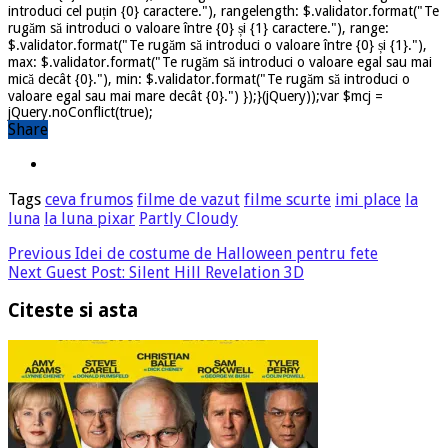
introduci cel puțin {0} caractere."), rangelength: $.validator.format("Te
rugăm să introduci o valoare între {0} și {1} caractere."), range:
$.validator.format("Te rugăm să introduci o valoare între {0} și {1}."),
max: $.validator.format("Te rugăm să introduci o valoare egal sau mai
mică decât {0}."), min: $.validator.format("Te rugăm să introduci o
valoare egal sau mai mare decât {0}.") });}(jQuery));var $mcj =
jQuery.noConflict(true);
Share
Tags
ceva frumos
filme de vazut
filme scurte
imi place
la
luna
la luna pixar
Partly Cloudy
Previous
Idei de costume de Halloween pentru fete
Next
Guest Post: Silent Hill Revelation 3D
Citeste si asta