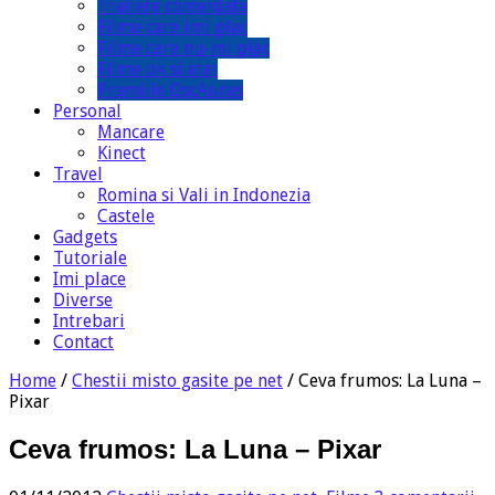
Trailere comentate
Filme care imi plac
Filme care nu-mi plac
Filme ok si atat
Premiile OscAuras
Personal
Mancare
Kinect
Travel
Romina si Vali in Indonezia
Castele
Gadgets
Tutoriale
Imi place
Diverse
Intrebari
Contact
Home
/
Chestii misto gasite pe net
/
Ceva frumos: La Luna –
Pixar
Ceva frumos: La Luna – Pixar