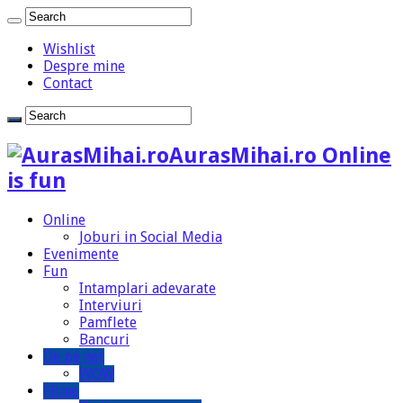
Wishlist
Despre mine
Contact
AurasMihai.ro Online
is fun
Online
Joburi in Social Media
Evenimente
Fun
Intamplari adevarate
Interviuri
Pamflete
Bancuri
De pe net
WOW
Filme