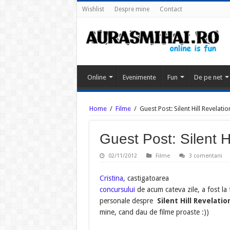
Wishlist
Despre mine
Contact
Online
Evenimente
Fun
De pe net
Home
/
Filme
/
Guest Post: Silent Hill Revelati
Guest Post: Silent H
02/11/2012
Filme
3 comentarii
Cristina
, castigatoarea
concursului
de acum cateva zile, a fost la f
personale despre
Silent Hill Revelati
mine, cand dau de filme proaste :))