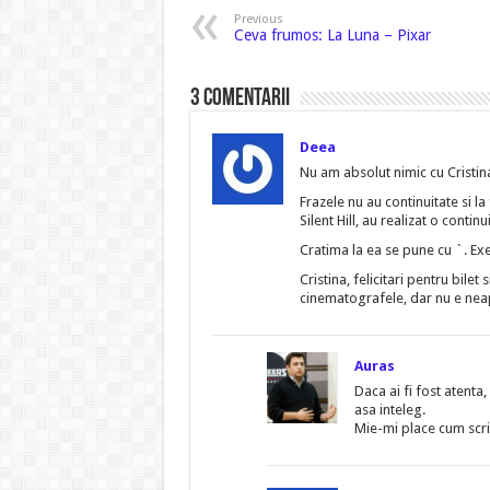
Previous
Ceva frumos: La Luna – Pixar
3 comentarii
Deea
Nu am absolut nimic cu Cristin
Frazele nu au continuitate si la
Silent Hill, au realizat o conti
Cratima la ea se pune cu `. Exem
Cristina, felicitari pentru bil
cinematografele, dar nu e neap
Auras
Daca ai fi fost atenta,
asa inteleg.
Mie-mi place cum scrie