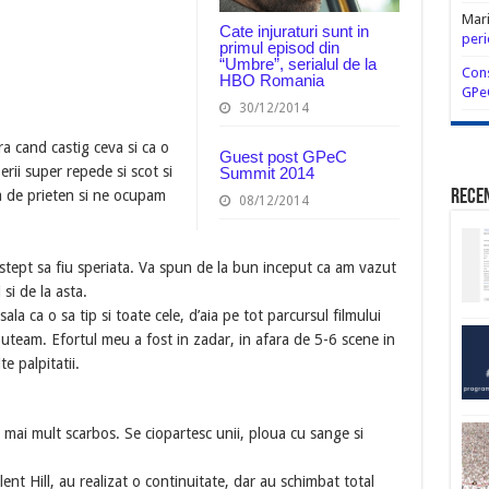
Mar
Cate injuraturi sunt in
peri
primul episod din
“Umbre”, serialul de la
Cons
HBO Romania
GPe
30/12/2014
a cand castig ceva si ca o
Guest post GPeC
rii super repede si scot si
Summit 2014
a de prieten si ne ocupam
Rece
08/12/2014
stept sa fiu speriata. Va spun de la bun inceput ca am vazut
 si de la asta.
ala ca o sa tip si toate cele, d’aia pe tot parcursul filmului
uteam. Efortul meu a fost in zadar, in afara de 5-6 scene in
e palpitatii.
e mai mult scarbos. Se ciopartesc unii, ploua cu sange si
ent Hill, au realizat o continuitate, dar au schimbat total