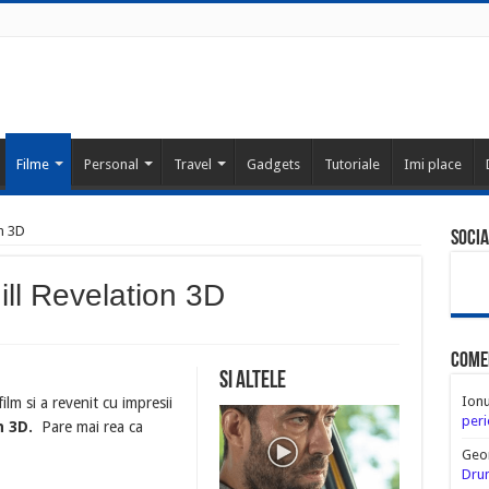
Filme
Personal
Travel
Gadgets
Tutoriale
Imi place
on 3D
Socia
ill Revelation 3D
Come
Si altele
Ion
ilm si a revenit cu impresii
peri
on 3D.
Pare mai rea ca
Geo
Drum