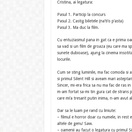
Cristina, ai legatura:
Pasul 1. Particip la concurs
Pasul 2. Castig biletele (na’ti’o p’asta)
Pasul 3. Ma duc la film.
Cu entuziasmul pana in gat ca e prima oar
sa vad si un film de groaza (eu care ma spe
sunete dubioase), ajung la cinema insotit
locurile.
Cum se sting luminile, ma fac comoda si a
si primul Silent Hill si aveam mari asteptari
Sincer, mi-era frica sa nu ma fac de ras in s
m-am fortat sa-mi tin gura cat de strans p
care mi’a tresarit putin inima, n-am avut alt
Dar sa le luam pe rand cu liniute:
– filmul e horror doar cu numele, in rest 
altele de genu’ Saw.
– oamenii au facut o legatura cu primul Sil