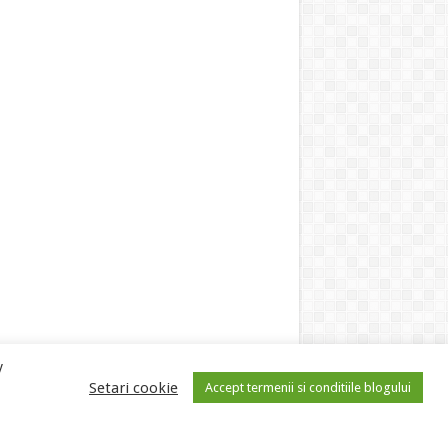
y
Setari cookie
Accept termenii si conditiile blogului