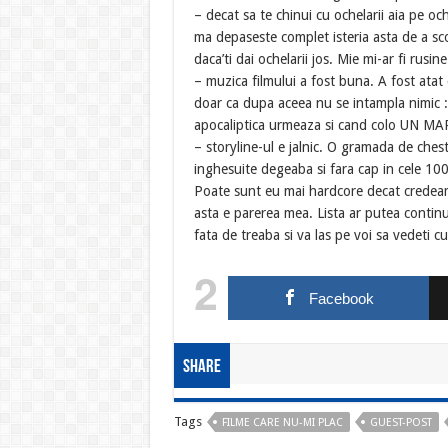
– decat sa te chinui cu ochelarii aia pe o
ma depaseste complet isteria asta de a scoat
daca’ti dai ochelarii jos. Mie mi-ar fi rusin
– muzica filmului a fost buna. A fost atat
doar ca dupa aceea nu se intampla nimic :)
apocaliptica urmeaza si cand colo UN M
– storyline-ul e jalnic. O gramada de chesti
inghesuite degeaba si fara cap in cele 100
Poate sunt eu mai hardcore decat credeam
asta e parerea mea. Lista ar putea conti
fata de treaba si va las pe voi sa vedeti c
2
Facebook
Share
Tags
FILME CARE NU-MI PLAC
GUEST-POST