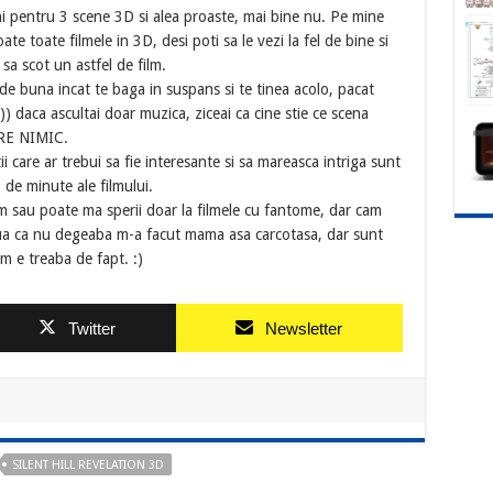
chi pentru 3 scene 3D si alea proaste, mai bine nu. Pe mine
e toate filmele in 3D, desi poti sa le vezi la fel de bine si
e sa scot un astfel de film.
 de buna incat te baga in suspans si te tinea acolo, pacat
) daca ascultai doar muzica, ziceai ca cine stie ce scena
ARE NIMIC.
i care ar trebui sa fie interesante si sa mareasca intriga sunt
 de minute ale filmului.
 sau poate ma sperii doar la filmele cu fantome, dar cam
nua ca nu degeaba m-a facut mama asa carcotasa, dar sunt
um e treaba de fapt. :)
Twitter
Newsletter
SILENT HILL REVELATION 3D