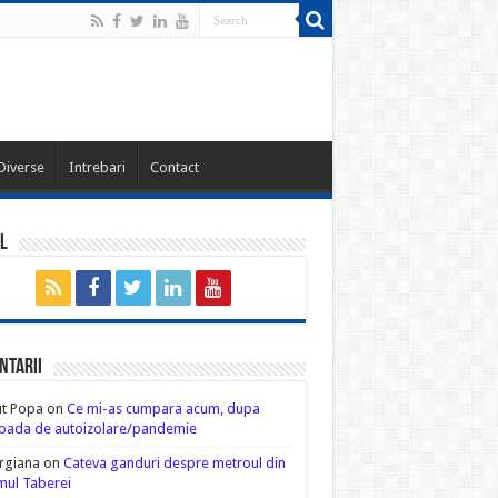
Diverse
Intrebari
Contact
l
ntarii
ut Popa
on
Ce mi-as cumpara acum, dupa
oada de autoizolare/pandemie
rgiana
on
Cateva ganduri despre metroul din
ul Taberei