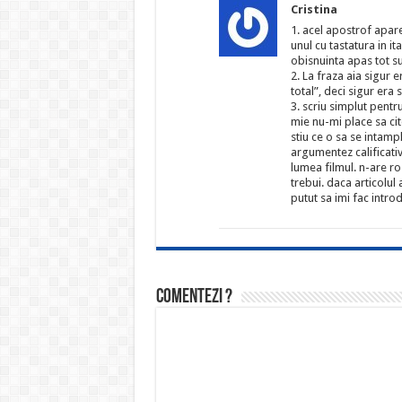
Cristina
1. acel apostrof apare
unul cu tastatura in ita
obisnuinta apas tot s
2. La fraza aia sigur
total”, deci sigur era 
3. scriu simplut pentr
mie nu-mi place sa cit
stiu ce o sa se intampl
argumentez calificativ
lumea filmul. n-are ro
trebui. daca articolul 
putut sa imi fac intro
Comentezi ?