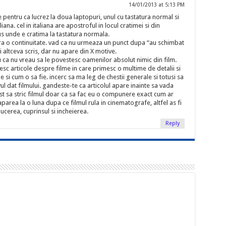
14/01/2013 at 5:13 PM
 pentru ca lucrez la doua laptopuri, unul cu tastatura normal si
liana. cel in italiana are apostroful in locul cratimei si din
us unde e cratima la tastatura normala.
 era o continuitate. vad ca nu urmeaza un punct dupa “au schimbat
si altceva scris, dar nu apare din X motive.
u ca nu vreau sa le povestesc oamenilor absolut nimic din film.
esc articole despre filme in care primesc o multime de detalii si
e si cum o sa fie. incerc sa ma leg de chestii generale si totusi sa
ul dat filmului. gandeste-te ca articolul apare inainte sa vada
st sa stric filmul doar ca sa fac eu o compunere exact cum ar
aparea la o luna dupa ce filmul rula in cinematografe, altfel as fi
ducerea, cuprinsul si incheierea.
Reply