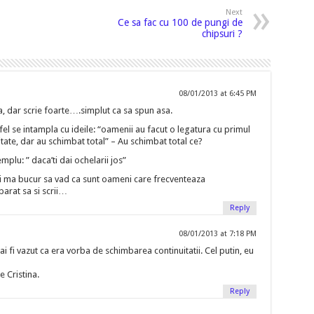
Next
Ce sa fac cu 100 de pungi de
chipsuri ?
08/01/2013 at 6:45 PM
a, dar scrie foarte….simplut ca sa spun asa.
 fel se intampla cu ideile: “oamenii au facut o legatura cu primul
nuitate, dar au schimbat total” – Au schimbat total ce?
plu: ” daca’ti dai ochelarii jos”
et si ma bucur sa vad ca sunt oameni care frecventeaza
arat sa si scrii…
Reply
08/01/2013 at 7:18 PM
 ai fi vazut ca era vorba de schimbarea continuitatii. Cel putin, eu
 Cristina.
Reply