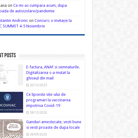
iana
on
Ce mi-as cumpara acum, dupa
oada de autoizolare/pandemie
tantin Andronic
on
Concurs: o invitație la
C SUMMIT 4-5 Noiembrie
nt Posts
E-factura, ANAF si semnaturile.
Digitalizarea s-a mutat la
ghiseul din mail
20/12/2023
Ce lipseste site-ului de
programari la vaccinarea
impotriva Covid-19
28/12/2020
Ganduri amestecate, vesti bune
si vesti proaste de dupa locale
28/09/2020