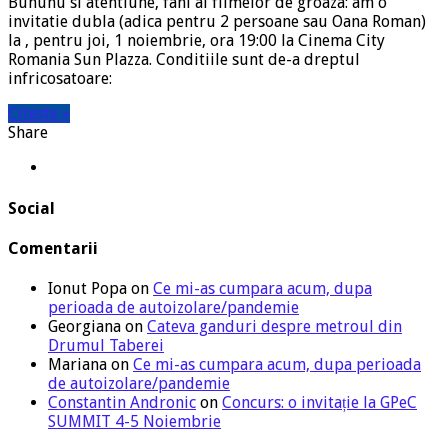
Buhuhu si atentiune, fani ai filmelor de groaza: am o
invitatie dubla (adica pentru 2 persoane sau Oana Roman)
la , pentru joi, 1 noiembrie, ora 19:00 la Cinema City
Romania Sun Plazza. Conditiile sunt de-a dreptul
infricosatoare:
Citeste »
Share
Social
Comentarii
Ionut Popa
on
Ce mi-as cumpara acum, dupa
perioada de autoizolare/pandemie
Georgiana
on
Cateva ganduri despre metroul din
Drumul Taberei
Mariana
on
Ce mi-as cumpara acum, dupa perioada
de autoizolare/pandemie
Constantin Andronic
on
Concurs: o invitație la GPeC
SUMMIT 4-5 Noiembrie