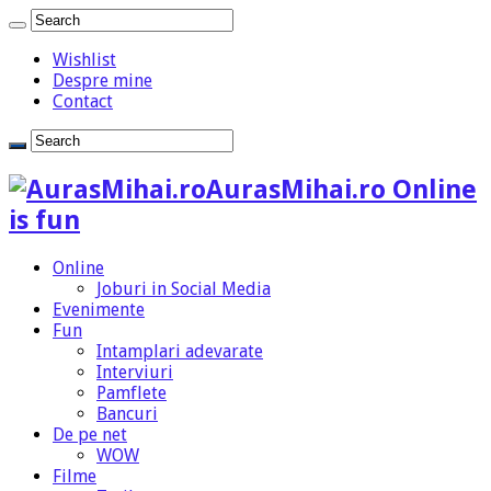
Wishlist
Despre mine
Contact
AurasMihai.ro Online
is fun
Online
Joburi in Social Media
Evenimente
Fun
Intamplari adevarate
Interviuri
Pamflete
Bancuri
De pe net
WOW
Filme