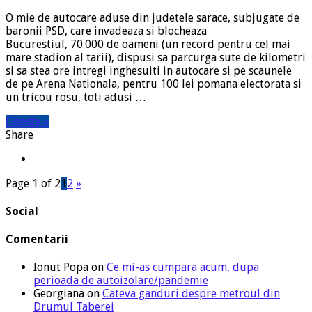
O mie de autocare aduse din judetele sarace, subjugate de
baronii PSD, care invadeaza si blocheaza
Bucurestiul, 70.000 de oameni (un record pentru cel mai
mare stadion al tarii), dispusi sa parcurga sute de kilometri
si sa stea ore intregi inghesuiti in autocare si pe scaunele
de pe Arena Nationala, pentru 100 lei pomana electorata si
un tricou rosu, toti adusi …
Citeste »
Share
Page 1 of 2
1
2
»
Social
Comentarii
Ionut Popa
on
Ce mi-as cumpara acum, dupa
perioada de autoizolare/pandemie
Georgiana
on
Cateva ganduri despre metroul din
Drumul Taberei