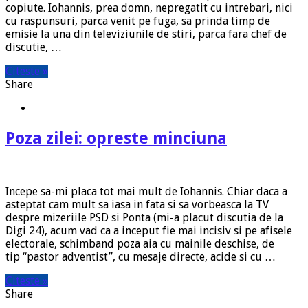
copiute. Iohannis, prea domn, nepregatit cu intrebari, nici
cu raspunsuri, parca venit pe fuga, sa prinda timp de
emisie la una din televiziunile de stiri, parca fara chef de
discutie, …
Citeste »
Share
Poza zilei: opreste minciuna
Incepe sa-mi placa tot mai mult de Iohannis. Chiar daca a
asteptat cam mult sa iasa in fata si sa vorbeasca la TV
despre mizeriile PSD si Ponta (mi-a placut discutia de la
Digi 24), acum vad ca a inceput fie mai incisiv si pe afisele
electorale, schimband poza aia cu mainile deschise, de
tip “pastor adventist”, cu mesaje directe, acide si cu …
Citeste »
Share