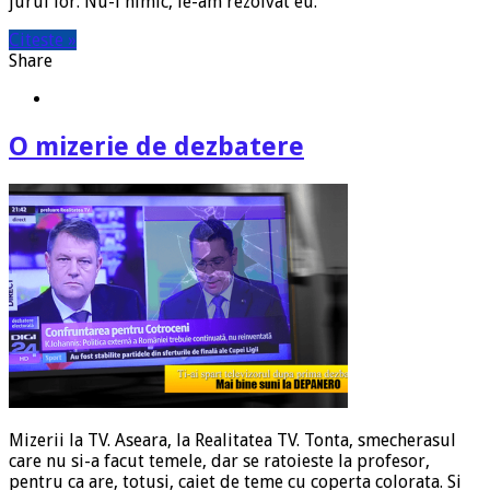
jurul lor. Nu-i nimic, le-am rezolvat eu.
Citeste »
Share
O mizerie de dezbatere
Mizerii la TV. Aseara, la Realitatea TV. Tonta, smecherasul
care nu si-a facut temele, dar se ratoieste la profesor,
pentru ca are, totusi, caiet de teme cu coperta colorata. Si