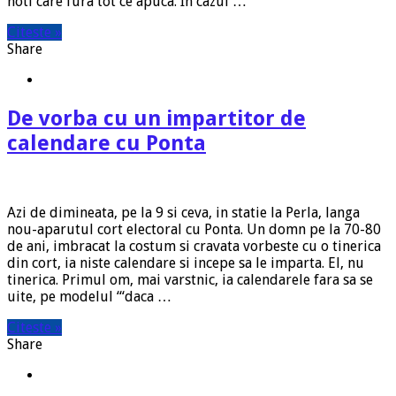
hoti care fura tot ce apuca. In cazul …
Citeste »
Share
De vorba cu un impartitor de
calendare cu Ponta
Azi de dimineata, pe la 9 si ceva, in statie la Perla, langa
nou-aparutul cort electoral cu Ponta. Un domn pe la 70-80
de ani, imbracat la costum si cravata vorbeste cu o tinerica
din cort, ia niste calendare si incepe sa le imparta. El, nu
tinerica. Primul om, mai varstnic, ia calendarele fara sa se
uite, pe modelul “‘daca …
Citeste »
Share