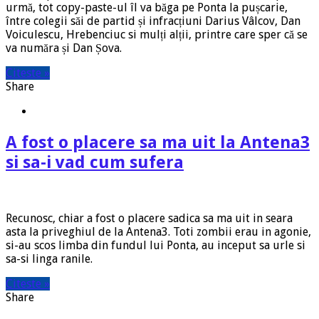
urmă, tot copy-paste-ul îl va băga pe Ponta la pușcarie,
între colegii săi de partid și infracțiuni Darius Vâlcov, Dan
Voiculescu, Hrebenciuc si mulți alții, printre care sper că se
va număra și Dan Șova.
Citeste »
Share
A fost o placere sa ma uit la Antena3
si sa-i vad cum sufera
Recunosc, chiar a fost o placere sadica sa ma uit in seara
asta la priveghiul de la Antena3. Toti zombii erau in agonie,
si-au scos limba din fundul lui Ponta, au inceput sa urle si
sa-si linga ranile.
Citeste »
Share