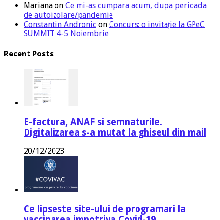
Mariana
on
Ce mi-as cumpara acum, dupa perioada
de autoizolare/pandemie
Constantin Andronic
on
Concurs: o invitație la GPeC
SUMMIT 4-5 Noiembrie
Recent Posts
E-factura, ANAF si semnaturile.
Digitalizarea s-a mutat la ghiseul din mail
20/12/2023
Ce lipseste site-ului de programari la
vaccinarea impotriva Covid-19