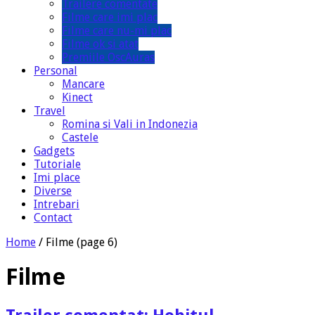
Trailere comentate
Filme care imi plac
Filme care nu-mi plac
Filme ok si atat
Premiile OscAuras
Personal
Mancare
Kinect
Travel
Romina si Vali in Indonezia
Castele
Gadgets
Tutoriale
Imi place
Diverse
Intrebari
Contact
Home
/
Filme
(page 6)
Filme