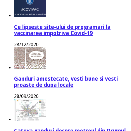
Ce lipseste site-ului de programari la
vaccinarea impotriva Covid-19
28/12/2020
Ganduri amestecate, vesti bune si vesti
proaste de dupa locale
28/09/2020
Cateva ganduri despre metroul din Drumul