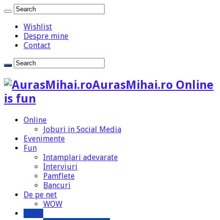
Wishlist
Despre mine
Contact
AurasMihai.ro Online
is fun
Online
Joburi in Social Media
Evenimente
Fun
Intamplari adevarate
Interviuri
Pamflete
Bancuri
De pe net
WOW
Filme