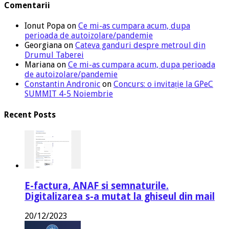
Comentarii
Ionut Popa
on
Ce mi-as cumpara acum, dupa
perioada de autoizolare/pandemie
Georgiana
on
Cateva ganduri despre metroul din
Drumul Taberei
Mariana
on
Ce mi-as cumpara acum, dupa perioada
de autoizolare/pandemie
Constantin Andronic
on
Concurs: o invitație la GPeC
SUMMIT 4-5 Noiembrie
Recent Posts
E-factura, ANAF si semnaturile.
Digitalizarea s-a mutat la ghiseul din mail
20/12/2023