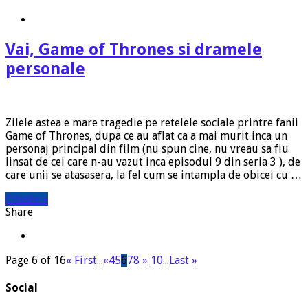
Vai, Game of Thrones si dramele
personale
Zilele astea e mare tragedie pe retelele sociale printre fanii
Game of Thrones, dupa ce au aflat ca a mai murit inca un
personaj principal din film (nu spun cine, nu vreau sa fiu
linsat de cei care n-au vazut inca episodul 9 din seria 3 ), de
care unii se atasasera, la fel cum se intampla de obicei cu …
Citeste »
Share
Page 6 of 16
« First
...
«
4
5
6
7
8
»
10
...
Last »
Social