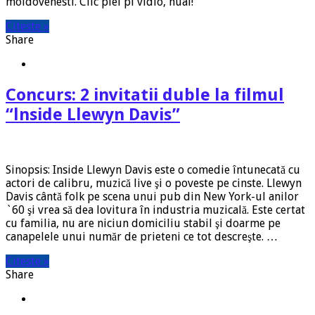
moldovenesti. Clic plei pi vidio, huai!
Citeste »
Share
Concurs: 2 invitatii duble la filmul
“lnside Llewyn Davis”
Sinopsis: Inside Llewyn Davis este o comedie întunecată cu
actori de calibru, muzică live şi o poveste pe cinste. Llewyn
Davis cântă folk pe scena unui pub din New York-ul anilor
`60 şi vrea să dea lovitura în industria muzicală. Este certat
cu familia, nu are niciun domiciliu stabil şi doarme pe
canapelele unui număr de prieteni ce tot descreşte. …
Citeste »
Share