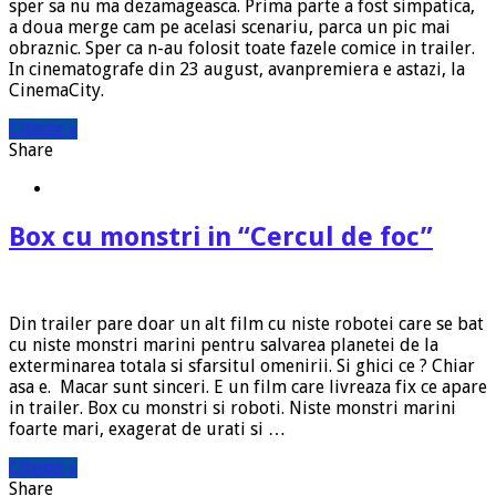
sper sa nu ma dezamageasca. Prima parte a fost simpatica,
a doua merge cam pe acelasi scenariu, parca un pic mai
obraznic. Sper ca n-au folosit toate fazele comice in trailer.
In cinematografe din 23 august, avanpremiera e astazi, la
CinemaCity.
Citeste »
Share
Box cu monstri in “Cercul de foc”
Din trailer pare doar un alt film cu niste robotei care se bat
cu niste monstri marini pentru salvarea planetei de la
exterminarea totala si sfarsitul omenirii. Si ghici ce ? Chiar
asa e. Macar sunt sinceri. E un film care livreaza fix ce apare
in trailer. Box cu monstri si roboti. Niste monstri marini
foarte mari, exagerat de urati si …
Citeste »
Share